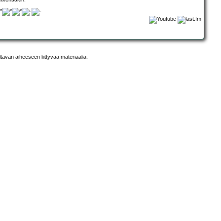
ltävän aiheeseen liittyvää materiaalia.