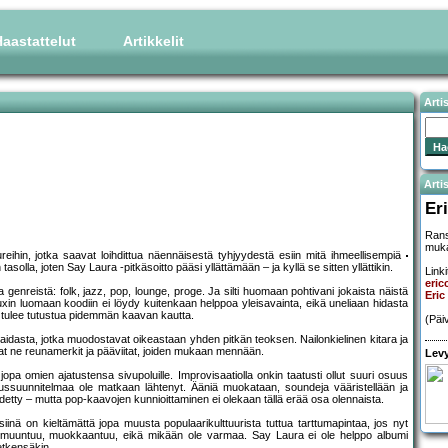
aastattelut
Artikkelit
Arti
Artis
Er
Rans
muka
ureihin, jotka saavat loihdittua näennäisestä tyhjyydestä esiin mitä ihmeellisempiä
tasolla, joten Say Laura -pitkäsoitto pääsi yllättämään – ja kyllä se sitten yllättikin.
Linki
eri
enreistä: folk, jazz, pop, lounge, proge. Ja silti huomaan pohtivani jokaista näistä
Eri
uxin luomaan koodiin ei löydy kuitenkaan helppoa yleisavainta, eikä uneliaan hidasta
 tulee tutustua pidemmän kaavan kautta.
(Päi
aidasta, jotka muodostavat oikeastaan yhden pitkän teoksen. Nailonkielinen kitara ja
vat ne reunamerkit ja pääviitat, joiden mukaan mennään.
Levy
pa omien ajatustensa sivupoluille. Improvisaatiolla onkin taatusti ollut suuri osuus
ussuunnitelmaa ole matkaan lähtenyt. Ääniä muokataan, soundeja vääristellään ja
ydetty – mutta pop-kaavojen kunnioittaminen ei olekaan tällä erää osa olennaista.
nä on kieltämättä jopa muusta populaarikulttuurista tuttua tarttumapintaa, jos nyt
y, muuntuu, muokkaantuu, eikä mikään ole varmaa. Say Laura ei ole helppo albumi
hetkensäkin.