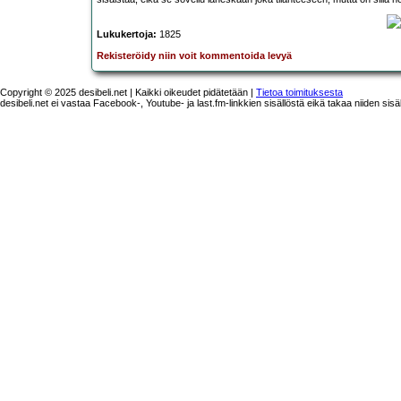
Lukukertoja:
1825
Rekisteröidy niin voit kommentoida levyä
Copyright © 2025 desibeli.net | Kaikki oikeudet pidätetään |
Tietoa toimituksesta
desibeli.net ei vastaa Facebook-, Youtube- ja last.fm-linkkien sisällöstä eikä takaa niiden sisä