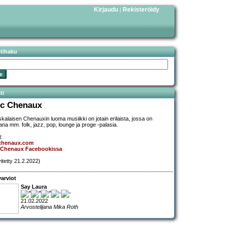
Kirjaudu
Rekisteröidy
|
stihaku
ti
ic Chenaux
kalaisen Chenauxin luoma musiikki on jotain erilaista, jossa on
na mm. folk, jazz, pop, lounge ja proge -palasia.
t:
cchenaux.com
c Chenaux Facebookissa
vitetty 21.2.2022)
arviot
Say Laura
21.02.2022
Arvostelijana Mika Roth