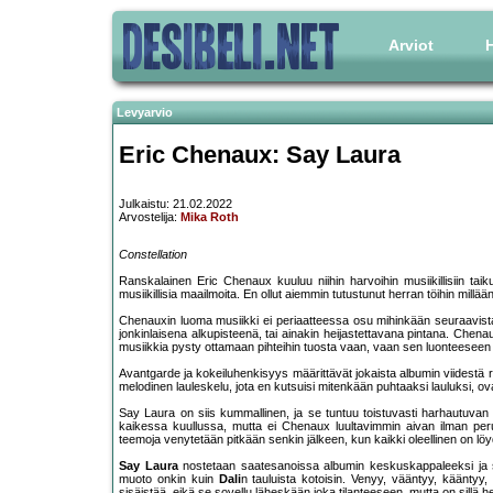
Arviot
H
Levyarvio
Eric Chenaux: Say Laura
Julkaistu: 21.02.2022
Arvostelija:
Mika Roth
Constellation
Ranskalainen Eric Chenaux kuuluu niihin harvoihin musiikillisiin taik
musiikillisia maailmoita. En ollut aiemmin tutustunut herran töihin millään 
Chenauxin luoma musiikki ei periaatteessa osu mihinkään seuraavista g
jonkinlaisena alkupisteenä, tai ainakin heijastettavana pintana. Chena
musiikkia pysty ottamaan pihteihin tuosta vaan, vaan sen luonteeseen
Avantgarde ja kokeiluhenkisyys määrittävät jokaista albumin viidestä r
melodinen lauleskelu, jota en kutsuisi mitenkään puhtaaksi lauluksi, o
Say Laura on siis kummallinen, ja se tuntuu toistuvasti harhautuvan jo
kaikessa kuullussa, mutta ei Chenaux luultavimmin aivan ilman per
teemoja venytetään pitkään senkin jälkeen, kun kaikki oleellinen on lö
Say Laura
nostetaan saatesanoissa albumin keskuskappaleeksi ja sii
muoto onkin kuin
Dali
n tauluista kotoisin. Venyy, vääntyy, käänty
sisäistää, eikä se sovellu läheskään joka tilanteeseen, mutta on sillä 