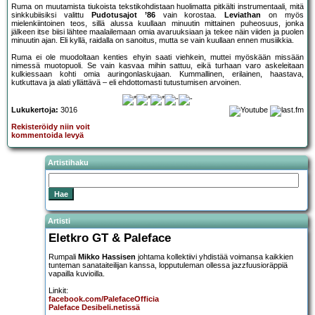
Ruma on muutamista tiukoista tekstikohdistaan huolimatta pitkälti instrumentaali, mitä
sinkkubiisiksi valittu
Pudotusajot ’86
vain korostaa.
Leviathan
on myös
mielenkiintoinen teos, sillä alussa kuullaan minuutin mittainen puheosuus, jonka
jälkeen itse biisi lähtee maalailemaan omia avaruuksiaan ja tekee näin viiden ja puolen
minuutin ajan. Eli kyllä, raidalla on sanoitus, mutta se vain kuullaan ennen musiikkia.
Ruma ei ole muodoltaan kenties ehyin saati viehkein, muttei myöskään missään
nimessä muotopuoli. Se vain kasvaa mihin sattuu, eikä turhaan varo askeleitaan
kulkiessaan kohti omia auringonlaskujaan. Kummallinen, erilainen, haastava,
kutkuttava ja alati yllättävä – eli ehdottomasti tutustumisen arvoinen.
Lukukertoja:
3016
Rekisteröidy niin voit
kommentoida levyä
Artistihaku
Artisti
Eletkro GT & Paleface
Rumpali
Mikko Hassisen
johtama kollektiivi yhdistää voimansa kaikkien
tunteman sanataiteilijan kanssa, lopputuleman ollessa jazzfuusioräppiä
vapailla kuvioilla.
Linkit:
facebook.com/PalefaceOfficia
Paleface Desibeli.netissä