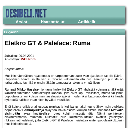
Arviot
Haastattelut
Artikkelit
Levyarvio
Eletkro GT & Paleface: Ruma
Julkaistu: 20.04.2021
Arvostelija:
Mika Roth
Eclipse Music
Musiikin näennäinen rajattomuus on tarpeettoman usein vain ajatuksen tasolle jäävä
utopistinen haave, mutta sen ei tarvitse välttämättä olla niin. Kaavojen purusta on
turha puhua, jos niitä ei ensinnäkään tunnusta ja rakenna ympärilleen.
Rumpali
Mikko Hassisen
johtama kollektiivi Elektro GT yhdistää voimansa tällä erää
kaikkien tunteman sanataiteilijan kanssa, jolta eivät lopu mielipiteet, muste tai jekut.
Lopputulosta voi kutsua mm. jazzfuusioräpiksi, moderniksi katurunoudeksi kiihkeällä
sykkeellä, tai ihan vaan hiton hyväksi musiikiksi.
Entä kuinka erilaiset ainesosat toimivat ja kuinka rumaksi touhu äityy, noin otsikkoa
heijastellen?
Pommipurkaja
räjäyttää ikäviä asioita kuulijan silmille, kun taas
Matkalla
sisimpään
avaa kuvitteelliset ovet kohti mystistä itää. Nämä perinteisen
sinkkuformaatin muotoon ikuistetut plus kolmeminuuttiset ovatkin yhteistyön
rikkaimmat hedelmät, joilla Eletkro GT & Paleface muistuttaa eniten populaarikulttuurin
musiikkiperinteestä.