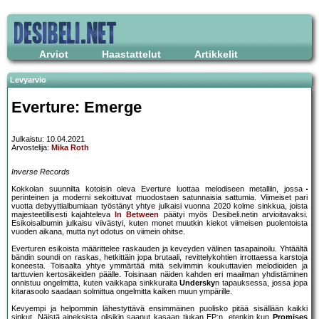
Arviot
Haastattelut
Artikkelit
Levyarvio
Everture: Emerge
Julkaistu: 10.04.2021
Arvostelija:
Mika Roth
Inverse Records
Kokkolan suunnilta kotoisin oleva Everture luottaa melodiseen metalliin, jossa
perinteinen ja moderni sekoittuvat muodostaen satunnaisia sattumia. Viimeiset pari
vuotta debyyttialbumiaan työstänyt yhtye julkaisi vuonna 2020 kolme sinkkua, joista
majesteetillisesti kajahteleva
In Between
päätyi myös Desibeli.netin arvioitavaksi.
Esikoisalbumin julkaisu viivästyi, kuten monet muutkin kiekot viimeisen puolentoista
vuoden aikana, mutta nyt odotus on viimein ohitse.
Everturen esikoista määrittelee raskauden ja keveyden välinen tasapainoilu. Yhtäältä
bändin soundi on raskas, hetkittäin jopa brutaali, revittelykohtien irrottaessa karstoja
koneesta. Toisaalta yhtye ymmärtää mitä selvimmin koukuttavien melodioiden ja
tarttuvien kertosäkeiden päälle. Toisinaan näiden kahden eri maailman yhdistäminen
onnistuu ongelmitta, kuten vaikkapa sinkkuraita
Undersky
n tapauksessa, jossa jopa
kitarasoolo saadaan solmittua ongelmitta kaiken muun ympärille.
Kevyempi ja helpommin lähestyttävä ensimmäinen puolisko pitää sisällään kaikki
sinkut. Näistä aineksista olisikin saanut kasaan tiukan EP:n, etenkin kun
Promises