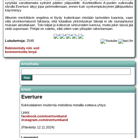
sytyttää varoittamatta sytkärit päiden yläpuolelle. Kuvitteellisen A-puolen sulkevalla
siivulla Everture äityy jopa pehmoilemaan, ennen kuin synkempisävyinen jälkipuolisko
käynnistyy.
Albumin merkittävin ongelma ei löydy kuitenkaan mistään tarinoiden kaarista, vaan
siitä yksinkertaisesti faktasta, että totaalisia ykkösluokan biisejä ei ole siunaantunut
mukaan ainuttakaan. Toki tolpat jo kolisevat sinkuroiden kanssa, mutta jokin tässä jää
vielä uupumaan. Pohjat on valettu, siitä sitten vain ylöspäin rakentamaan.
Lukukertoja:
2548
Rekisteröidy niin voit
kommentoida levyä
Artistihaku
Artisti
Everture
Kokkolalainen modernia melodista metallia soittava yhtye.
Linkit:
facebook.com/evertureband
instagram.com/evertureband
(Päivitetty 12.11.2024)
Levyarviot