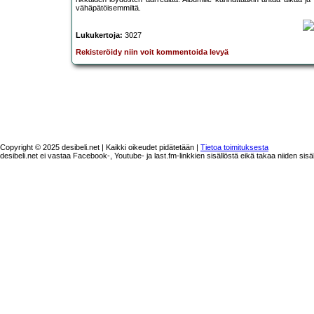
vähäpätöisemmiltä.
Lukukertoja:
3027
Rekisteröidy niin voit kommentoida levyä
Copyright © 2025 desibeli.net | Kaikki oikeudet pidätetään |
Tietoa toimituksesta
desibeli.net ei vastaa Facebook-, Youtube- ja last.fm-linkkien sisällöstä eikä takaa niiden sisä