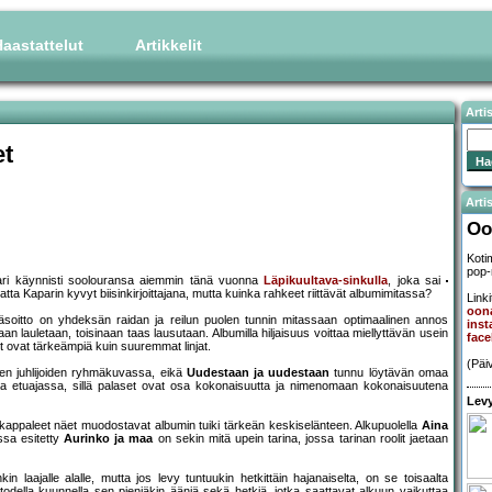
aastattelut
Artikkelit
Arti
et
Artis
Oo
Koti
pop-
ari käynnisti soolouransa aiemmin tänä vuonna
Läpikuultava-sinkulla
, joka sai
istatta Kaparin kyvyt biisinkirjoittajana, mutta kuinka rahkeet riittävät albumimitassa?
Linki
oon
itkäsoitto on yhdeksän raidan ja reilun puolen tunnin mitassaan optimaalinen annos
ins
an lauletaan, toisinaan taas lausutaan. Albumilla hiljaisuus voittaa miellyttävän usein
fac
t ovat tärkeämpiä kuin suuremmat linjat.
(Päi
sten juhlijoiden ryhmäkuvassa, eikä
Uudestaan ja uudestaan
tunnu löytävän omaa
aa etuajassa, sillä palaset ovat osa kokonaisuutta ja nimenomaan kokonaisuutena
Levy
kappaleet näet muodostavat albumin tuiki tärkeän keskiselänteen. Alkupuolella
Aina
ssa esitetty
Aurinko ja maa
on sekin mitä upein tarina, jossa tarinan roolit jaetaan
laajalle alalle, mutta jos levy tuntuukin hetkittäin hajanaiselta, on se toisaalta
 todella kuunnella sen pieniäkin ääniä sekä hetkiä, jotka saattavat alkuun vaikuttaa