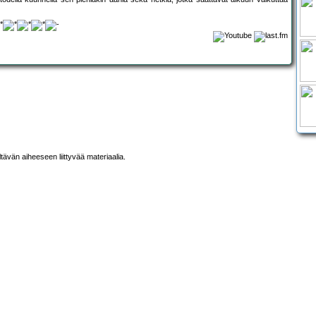
ltävän aiheeseen liittyvää materiaalia.