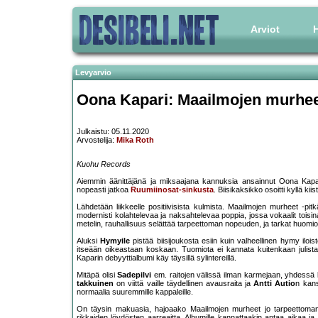
Arviot
H
Levyarvio
Oona Kapari: Maailmojen murhe
Julkaistu: 05.11.2020
Arvostelija:
Mika Roth
Kuohu Records
Aiemmin äänittäjänä ja miksaajana kannuksia ansainnut Oona Kap
nopeasti jatkoa
Ruumiinosat-sinkusta
. Biisikaksikko osoitti kyllä ki
Lähdetään liikkeelle positiivisista kulmista. Maailmojen murheet -p
modernisti kolahtelevaa ja naksahtelevaa poppia, jossa vokaalit toisina
metelin, rauhallisuus selättää tarpeettoman nopeuden, ja tarkat huomio
Aluksi
Hymyile
pistää biisijoukosta esiin kuin valheellinen hymy iloi
itseään oikeastaan koskaan. Tuomiota ei kannata kuitenkaan julist
Kaparin debyyttialbumi käy täysillä sylintereillä.
Mitäpä olisi
Sadepilvi
em. raitojen välissä ilman karmejaan, yhdessä 
takkuinen
on viittä vaille täydellinen avausraita ja
Antti Autio
n kan
normaalia suuremmille kappaleille.
On täysin makuasia, hajoaako Maailmojen murheet jo tarpeettomankin 
rikkaiden löydösten aarreaitta. Albumille kannattaakin antaa aikaa ja