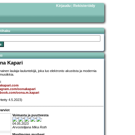
Kirjaudu
Rekisteröidy
|
stihaku
ti
na Kapari
mainen laulaja-lauluntekijä, joka luo elektronis-akustista ja modernia
musiikkia.
t:
akapari.com
tagram.com/oonakapari
ebook.com/oona.m.kapari
vitetty 4.5.2023)
arviot
Voimasta ja puutteesta
04.05.2023
Arvostelijana Mika Roth
Maailmojen murheet