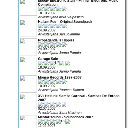
Moody Electronic Stuff – Finnish Electronic Music
Compilation
18.10.2007
Arvostelijana Ilkka Valpasvuo
Hallam Foe – Original Soundtrack
24.09.2007
Arvostelijana Jari Jokirinne
Propaganda Is Hippies
24.09.2007
Arvostelijana Jarmo Panula
Garage Sale
18.09.2007
Arvostelijana Jarmo Panula
Monsp Records 1997-2007
10.09.2007
Arvostelijana Tuomas Tiainen
XVII Helsinki Samba Carnival - Sambas De Enredo
2007
02.07.2007
Arvostelijana Sami Nissinen
Mestarisoundi - Soundcheck 2007
11.05.2007