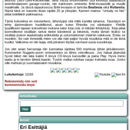
Beyond 1963-1969-kokoelmalle. Siinä missä ensimmäinen osa keskittyi pääasiassa
amerikkalaiseen garage-rockiin, niin kakkonen omistettu Britti-invaasiolle ja muulle
maailmalle. Ja tässä tapauksessa Britti-invaasio ei tarkoita
Beatlesia
eikä
Rollareita
.
Nämä biisit on kaivettu listan sijoilta 20 ja ylöspäin. Kannen mainos ”virtualy no hits”
pitää todellakin paikkaansa.
Tämä kokoelma on mestariteos, lähestyipä sitä miltä kantilta tahansa. Taustatyö on
tehty äärimmäisen huolellisesti, aivan kuten Rhinolta voi odottaakin. Yhtiölle
tyypilliseen tapaan kokoelman mukana tulee kirja (siis ei mikään lehdykkä). Kirja pitää
luonnollisesti sisällään tarkat tiedot bändeistä ja biiseistä, mutta tämän lisäksi se
sisältää joukon laadukkaita artikkeleita ja uskomattoman määrän valokuvia. Entäs se
musiikki. Voi vain ihmetellä miten voi olla näin paljon hyvää musiikkia mitä ei ole ikinä
kuullut. Valikoima on niin laaja, että jokainen löytää varmasti uusia suosikkeja.
Jos olet asian harrastaja niin kannattaa sijoittaa 500 markkaa tähän järkäleeseen.
Kummankin Nuggets-poxin omistaminen on lähes velvollisuus. Jos haluat järjestää
hyvät bileet niin laita kaikki 8 levyä CD-levyä karuselliin ja paina Play. Hyvä meno
taattu ja ei tarvitse lähteä baariin. Tuskin maltan odottaa sarjan kolmatta osaa. Josko
sille mahtuisi jo suomalaistakin musiikkia.
Lukukertoja:
11169
Rekisteröidy niin voit
kommentoida levyä
Artistihaku
Artisti
Eri Esittäjiä