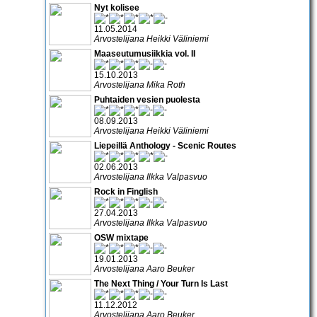
Nyt kolisee
11.05.2014
Arvostelijana Heikki Väliniemi
Maaseutumusiikkia vol. II
15.10.2013
Arvostelijana Mika Roth
Puhtaiden vesien puolesta
08.09.2013
Arvostelijana Heikki Väliniemi
Liepeillä Anthology - Scenic Routes
02.06.2013
Arvostelijana Ilkka Valpasvuo
Rock in Finglish
27.04.2013
Arvostelijana Ilkka Valpasvuo
OSW mixtape
19.01.2013
Arvostelijana Aaro Beuker
The Next Thing / Your Turn Is Last
11.12.2012
Arvostelijana Aaro Beuker