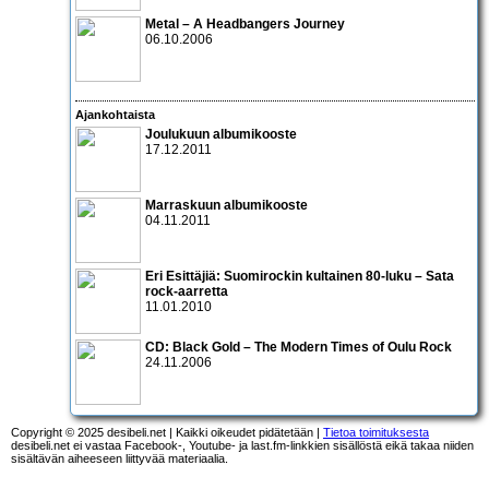
Metal – A Headbangers Journey
06.10.2006
Ajankohtaista
Joulukuun albumikooste
17.12.2011
Marraskuun albumikooste
04.11.2011
Eri Esittäjiä: Suomirockin kultainen 80-luku – Sata
rock-aarretta
11.01.2010
CD:
Black Gold – The Modern Times of Oulu Rock
24.11.2006
Copyright © 2025 desibeli.net | Kaikki oikeudet pidätetään |
Tietoa toimituksesta
desibeli.net ei vastaa Facebook-, Youtube- ja last.fm-linkkien sisällöstä eikä takaa niiden
sisältävän aiheeseen liittyvää materiaalia.