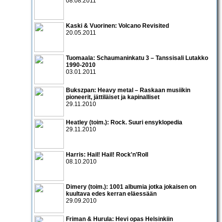
08.08.2011
Kaski & Vuorinen: Volcano Revisited
20.05.2011
Tuomaala: Schaumaninkatu 3 – Tanssisali Lutakko
1990­-2010
03.01.2011
Bukszpan: Heavy metal – Raskaan musiikin
pioneerit, jättiläiset ja kapinalliset
29.11.2010
Heatley (toim.): Rock. Suuri ensyklopedia
29.11.2010
Harris: Hail! Hail! Rock'n'Roll
08.10.2010
Dimery (toim.): 1001 albumia jotka jokaisen on
kuultava edes kerran eläessään
29.09.2010
Friman & Hurula: Hevi opas Helsinkiin