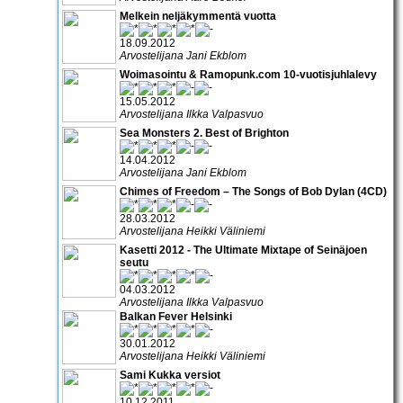
Melkein neljäkymmentä vuotta
18.09.2012
Arvostelijana Jani Ekblom
Woimasointu & Ramopunk.com 10-vuotisjuhlalevy
15.05.2012
Arvostelijana Ilkka Valpasvuo
Sea Monsters 2. Best of Brighton
14.04.2012
Arvostelijana Jani Ekblom
Chimes of Freedom – The Songs of Bob Dylan (4CD)
28.03.2012
Arvostelijana Heikki Väliniemi
Kasetti 2012 - The Ultimate Mixtape of Seinäjoen
seutu
04.03.2012
Arvostelijana Ilkka Valpasvuo
Balkan Fever Helsinki
30.01.2012
Arvostelijana Heikki Väliniemi
Sami Kukka versiot
10.12.2011