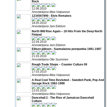
Rock
12.06.2010
Arvostelijana Ilkka Valpasvuo
1234567890 - Elvis Remakes
18.05.2010
Arvostelijana Jani Ekblom
North Will Rise Again ‒ 18 Hits From the Deep North
Finland
22.04.2010
Arvostelijana Jani Ekblom
Eilisen jälkeen - Suomalaista postpunkia 1981-1987
21.03.2010
Arvostelijana Otto Suuronen
Rough Trade Shops – Counter Culture 09
17.03.2010
Arvostelijana Ilkka Valpasvuo
A Real Cool Time Revisited – Swedish Punk, Pop And
Garage Rock 1982-1988
13.03.2010
Arvostelijana Ilkka Valpasvuo
Dancehall 2 - The Rise of Jamaican Dancehall
Culture