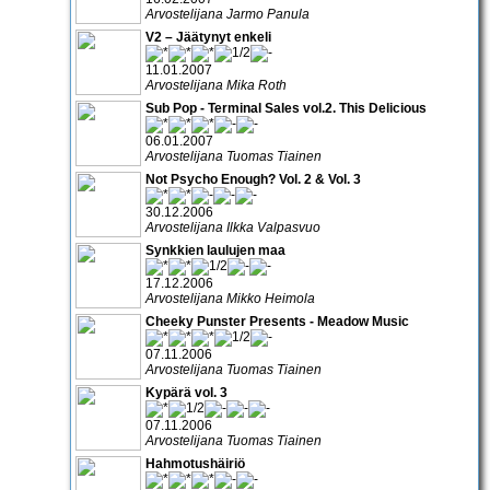
Arvostelijana Jarmo Panula
V2 – Jäätynyt enkeli
11.01.2007
Arvostelijana Mika Roth
Sub Pop - Terminal Sales vol.2. This Delicious
06.01.2007
Arvostelijana Tuomas Tiainen
Not Psycho Enough? Vol. 2 & Vol. 3
30.12.2006
Arvostelijana Ilkka Valpasvuo
Synkkien laulujen maa
17.12.2006
Arvostelijana Mikko Heimola
Cheeky Punster Presents - Meadow Music
07.11.2006
Arvostelijana Tuomas Tiainen
Kypärä vol. 3
07.11.2006
Arvostelijana Tuomas Tiainen
Hahmotushäiriö