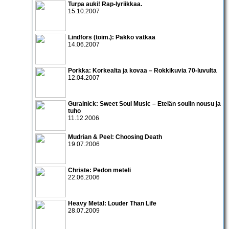
Turpa auki! Rap-lyriikkaa.
15.10.2007
Lindfors (toim.): Pakko vatkaa
14.06.2007
Porkka: Korkealta ja kovaa – Rokkikuvia 70-luvulta
12.04.2007
Guralnick: Sweet Soul Music – Etelän soulin nousu ja
tuho
11.12.2006
Mudrian & Peel: Choosing Death
19.07.2006
Christe: Pedon meteli
22.06.2006
Heavy Metal: Louder Than Life
28.07.2009