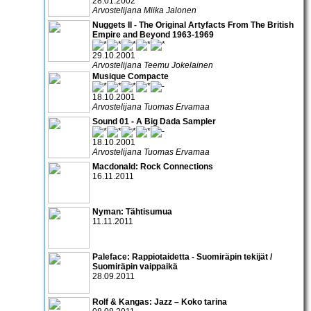
28.01.2002
Arvostelijana Miika Jalonen
Nuggets II - The Original Artyfacts From The British
Empire and Beyond 1963-1969
29.10.2001
Arvostelijana Teemu Jokelainen
Musique Compacte
18.10.2001
Arvostelijana Tuomas Ervamaa
Sound 01 - A Big Dada Sampler
18.10.2001
Arvostelijana Tuomas Ervamaa
Macdonald: Rock Connections
16.11.2011
Nyman: Tähtisumua
11.11.2011
Paleface: Rappiotaidetta - Suomiräpin tekijät /
Suomiräpin vaippaikä
28.09.2011
Rolf & Kangas: Jazz – Koko tarina