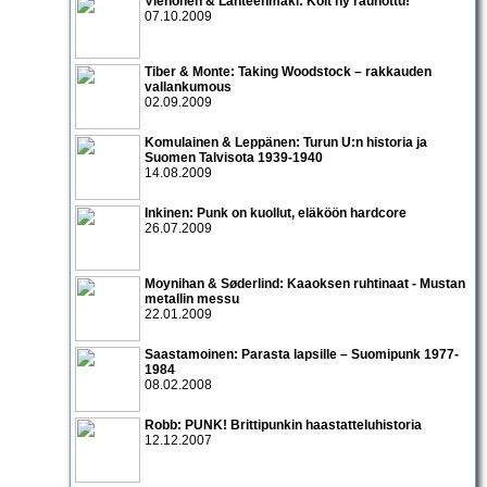
Vienonen & Lähteenmäki: Koit ny rauhottu!
07.10.2009
Tiber & Monte: Taking Woodstock – rakkauden
vallankumous
02.09.2009
Komulainen & Leppänen: Turun U:n historia ja
Suomen Talvisota 1939-1940
14.08.2009
Inkinen: Punk on kuollut, eläköön hardcore
26.07.2009
Moynihan & Søderlind: Kaaoksen ruhtinaat - Mustan
metallin messu
22.01.2009
Saastamoinen: Parasta lapsille – Suomipunk 1977-
1984
08.02.2008
Robb: PUNK! Brittipunkin haastatteluhistoria
12.12.2007