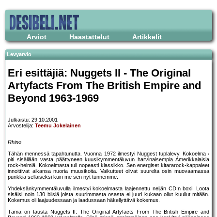
Arviot
Haastattelut
Artikkelit
Levyarvio
Eri esittäjiä: Nuggets II - The Original
Artyfacts From The British Empire and
Beyond 1963-1969
Julkaistu: 29.10.2001
Arvostelija:
Teemu Jokelainen
Rhino
Tähän mennessä tapahtunutta. Vuonna 1972 ilmestyi Nuggest tuplalevy. Kokoelma
piti sisällään vasta päättyneen kuusikymmentäluvun harvinaisempia Amerikkalaisia
rock-helmiä. Kokoelmasta tuli nopeasti klassikko. Sen energiset kitararock-kappaleet
innoittivat aikansa nuoria muusikoita. Vaikutteet olivat suurelta osin muovaamassa
punkkia sellaiseksi kuin me sen nyt tunnemme.
Yhdeksänkymmentäluvulla ilmestyi kokoelmasta laajennettu neljän CD:n boxi. Loota
sisälsi noin 130 biisiä joista suurimmasta osasta ei juuri kukaan ollut kuullut mitään.
Kokemus oli laajuudessaan ja laadussaan häkellyttävä kokemus.
Tämä on tausta Nuggets II: The Original Artyfacts From The British Empire and