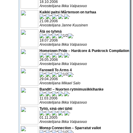
18.10.2006
Arvostelijana Ilkka Valpasvuo
Kaikki paitsi Mårtenson on turhaa
21.08.2006
Arvostelijana Janne Kuusinen
Älä oo tyhmä
18.07.2006
Arvostelijana Ilkka Valpasvuo
Hometown Pride – Hardcore & Punkrock Compilation
26.05.2006
Arvostelijana Ilkka Valpasvuo
Farewell To Arms 4
29.04.2006
Arvostelijana Mikael Salo
Bandit! – Nuorten rytmimusiikkihanke
11.03.2006
Arvostelijana Ilkka Valpasvuo
Tyttö, sinä olet tähti
01.11.2005
Arvostelijana Ilkka Valpasvuo
Monsp Connection – Sparratut valiot