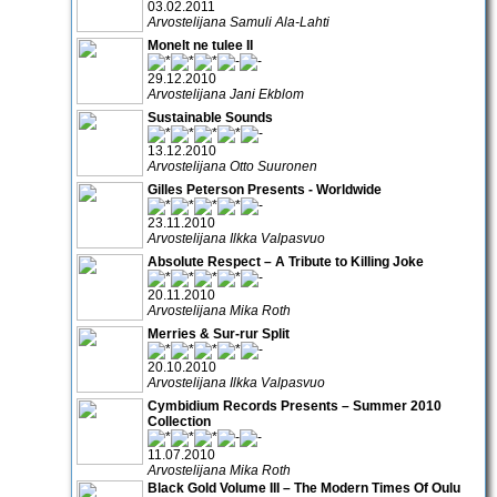
03.02.2011
Arvostelijana Samuli Ala-Lahti
Monelt ne tulee II
29.12.2010
Arvostelijana Jani Ekblom
Sustainable Sounds
13.12.2010
Arvostelijana Otto Suuronen
Gilles Peterson Presents - Worldwide
23.11.2010
Arvostelijana Ilkka Valpasvuo
Absolute Respect – A Tribute to Killing Joke
20.11.2010
Arvostelijana Mika Roth
Merries & Sur-rur Split
20.10.2010
Arvostelijana Ilkka Valpasvuo
Cymbidium Records Presents – Summer 2010
Collection
11.07.2010
Arvostelijana Mika Roth
Black Gold Volume III – The Modern Times Of Oulu