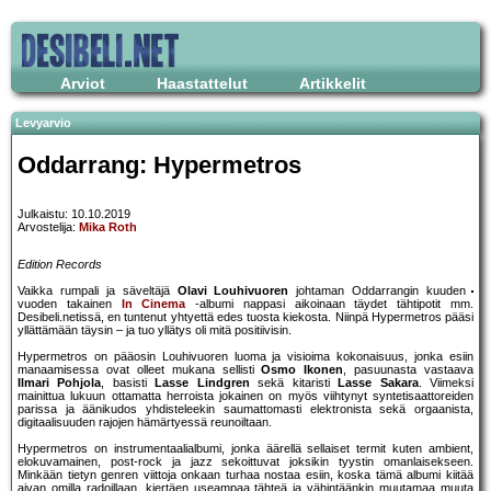
Arviot
Haastattelut
Artikkelit
Levyarvio
Oddarrang: Hypermetros
Julkaistu: 10.10.2019
Arvostelija:
Mika Roth
Edition Records
Vaikka rumpali ja säveltäjä
Olavi Louhivuoren
johtaman Oddarrangin kuuden
vuoden takainen
In Cinema
-albumi nappasi aikoinaan täydet tähtipotit mm.
Desibeli.netissä, en tuntenut yhtyettä edes tuosta kiekosta. Niinpä Hypermetros pääsi
yllättämään täysin – ja tuo yllätys oli mitä positiivisin.
Hypermetros on pääosin Louhivuoren luoma ja visioima kokonaisuus, jonka esiin
manaamisessa ovat olleet mukana sellisti
Osmo Ikonen
, pasuunasta vastaava
Ilmari Pohjola
, basisti
Lasse Lindgren
sekä kitaristi
Lasse Sakara
. Viimeksi
mainittua lukuun ottamatta herroista jokainen on myös viihtynyt syntetisaattoreiden
parissa ja äänikudos yhdisteleekin saumattomasti elektronista sekä orgaanista,
digitaalisuuden rajojen hämärtyessä reunoiltaan.
Hypermetros on instrumentaalialbumi, jonka äärellä sellaiset termit kuten ambient,
elokuvamainen, post-rock ja jazz sekoittuvat joksikin tyystin omanlaisekseen.
Minkään tietyn genren viittoja onkaan turhaa nostaa esiin, koska tämä albumi kiitää
aivan omilla radoillaan, kiertäen useampaa tähteä ja vähintäänkin muutamaa muuta