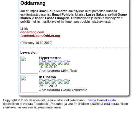
Oddarrang
Jazzrumpali
Olavi Louhivuoren
sävellyksiä ovat pomonsa kanssa
esittämässä pasunisti
Ilmari Pohjola
, kitaristi
Lasse Sakara
, sellisti
Osmo
Ikonen
ja basisti
Lasse Lindgren
. Dramaattinen ja herkkä vuonojazz ei
pelkää muihin musiikkityyleihin, kuten postrockiin heittäytymistä.
Linkit:
oddarrang.com
facebook.com/Oddarrang
(Päivitetty 10.10.2019)
Levyarviot
Hypermetros
10.10.2019
Arvostelijana Mika Roth
In Cinema
25.11.2013
Arvostelijana Pietari Raekallio
Copyright © 2025 desibeli.net | Kaikki oikeudet pidätetään |
Tietoa toimituksesta
desibeli.net ei vastaa Facebook-, Youtube- ja last.fm-linkkien sisällöstä eikä takaa niiden
sisältävän aiheeseen liittyvää materiaalia.