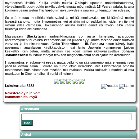
mysteeristä ilmiötä. Kuulija voikin nauttia
Ohlop
in upeasta melankolisuudesta,
väkevämmillä post-rockin torvilla vahvistetusta möyrinnästä
15 Years
raidalla, ja aina
kolmeen osaan jaetun
Trichordon
in mystisyydestä suuren tuntemattoman edessä.
Se että kutsuu musiikkia kiehtovaksi ja mieltä innoittavaksi on kieltämättä melko
laveasti sanottu, mutta Hypermetros vei ainakin minut paikkoihin, joiden en tiennyt
olevan edes olemassa. Jokainenhan meistä kokee äänet eri tavoin, eikä vääriä
tulkintoja edes ole olemassa.
Massiivisen
Blackstarr
in ambient-kaiuissa voi aistia ikimetsän, avaruuden
äärettömyyden tai vaikka kesämökin laiturin puiden syyt, mutta tärkeää onkin tuntojen
vahvuus ja kouriintuntuvuus. Onko
Tricordhon – III. Pandura
sitten kävely halki
upeimman japanilaisen kirsikkapuiston, vai lento Jupiterin kymmenien kuiden
keskellä? Ken tietää, mutta ainakin itse koen tämän elokuvasäveltäjä
Jóhann
Jóhannsson
in muistolle tehdyn teoksen magneettikentät halki ajatusten avaruuden.
Hypermetros ei aukene kiireessä, mutta palkinto on sitä suurempi mitä enemmän sen
parissa viettää aikaa. Kiekolle on turha etsiä verrokkia, niin Oddarrangin omasta
tuotannosta kuin oikeastaan mistään muustakaan, vaikka sukulaisuussuhde alussa
mainittuun In Cinema -albumiin onkin ilmeinen.
Lukukertoja:
3733
Rekisteröidy niin voit
kommentoida levyä
Artistihaku
Artisti