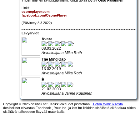
Yhden miehen syntikkaprojekti, jonka takaa löytyy
Otso Pakarinen
.
Linkit:
ozoneplayer.com
facebook.com/OzonePlayer
(Päivitetty 8.3.2022)
Levyarviot
Avara
08.03.2022
Arvostelijana Mika Roth
The Mind Gap
13.02.2019
Arvostelijana Mika Roth
É
21.02.2003
Arvostelijana Janne Kuusinen
Copyright © 2025 desibeli.net | Kaikki oikeudet pidätetään |
Tietoa toimituksesta
desibeli.net ei vastaa Facebook-, Youtube- ja last.fm-linkkien sisällöstä eikä takaa niiden
sisältävän aiheeseen liittyvää materiaalia.