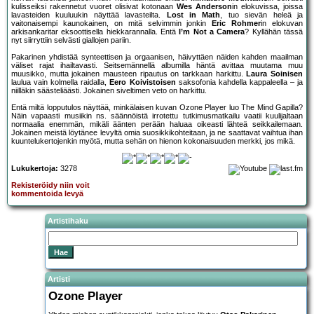
kulisseiksi rakennetut vuoret olisivat kotonaan
Wes Anderson
in elokuvissa, joissa
lavasteiden kuuluukin näyttää lavasteilta.
Lost in Math
, tuo sievän heleä ja
vaitonaisempi kaunokainen, on mitä selvimmin jonkin
Eric Rohmer
in elokuvan
arkisankaritar eksoottisella hiekkarannalla. Entä
I’m Not a Camera
? Kyllähän tässä
nyt siirryttiin selvästi giallojen pariin.
Pakarinen yhdistää synteettisen ja orgaanisen, häivyttäen näiden kahden maailman
väliset rajat ihailtavasti. Seitsemännellä albumilla häntä avittaa muutama muu
muusikko, mutta jokainen mausteen ripautus on tarkkaan harkittu.
Laura Soinisen
laulua vain kolmella raidalla,
Eero Koivistoisen
saksofonia kahdella kappaleella – ja
niilläkin säästeliäästi. Jokainen siveltimen veto on harkittu.
Entä miltä lopputulos näyttää, minkälaisen kuvan Ozone Player luo The Mind Gapilla?
Näin vapaasti musiikin ns. säännöistä irrotettu tutkimusmatkailu vaatii kuulijaltaan
normaalia enemmän, mikäli äänten perään haluaa oikeasti lähteä seikkailemaan.
Jokainen meistä löytänee levyltä omia suosikkikohteitaan, ja ne saattavat vaihtua ihan
kuuntelukertojenkin myötä, mutta sehän on hienon kokonaisuuden merkki, jos mikä.
Lukukertoja:
3278
Rekisteröidy niin voit
kommentoida levyä
Artistihaku
Artisti
Ozone Player