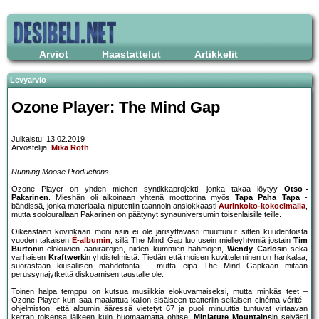
Arviot
Haastattelut
Artikkelit
Levyarvio
Ozone Player: The Mind Gap
Julkaistu: 13.02.2019
Arvostelija:
Mika Roth
Running Moose Productions
Ozone Player on yhden miehen syntikkaprojekti, jonka takaa löytyy
Otso
Pakarinen
. Mieshän oli aikoinaan yhtenä moottorina myös
Tapa Paha Tapa
-
bändissä, jonka materiaalia niputettiin taannoin ansiokkaasti
Aurinkoko-kokoelmalla
,
mutta soolourallaan Pakarinen on päätynyt synauniversumin toisenlaisille teille.
Oikeastaan kovinkaan moni asia ei ole järisyttävästi muuttunut sitten kuudentoista
vuoden takaisen
É-albumin
, sillä The Mind Gap luo usein mielleyhtymiä jostain
Tim
Burton
in elokuvien ääniraitojen, niiden kummien hahmojen,
Wendy Carlos
in sekä
varhaisen
Kraftwerk
in yhdistelmistä. Tiedän että moisen kuvitteleminen on hankalaa,
suorastaan kiusallisen mahdotonta – mutta eipä The Mind Gapkaan mitään
perussynajytkettä diskoamisen taustalle ole.
Toinen halpa temppu on kutsua musiikkia elokuvamaiseksi, mutta minkäs teet –
Ozone Player kun saa maalattua kallon sisäiseen teatteriin sellaisen cinéma vérité -
ohjelmiston, että albumin ääressä vietetyt 67 ja puoli minuuttia tuntuvat virtaavan
kerran toisensa jälkeen kuin huomaamatta ohitse.
Miniature Mountains
in selvästi