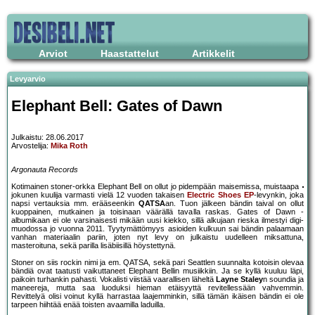
Arviot
Haastattelut
Artikkelit
Levyarvio
Elephant Bell: Gates of Dawn
Julkaistu: 28.06.2017
Arvostelija:
Mika Roth
Argonauta Records
Kotimainen stoner-orkka Elephant Bell on ollut jo pidempään maisemissa, muistaapa
jokunen kuulija varmasti vielä 12 vuoden takaisen
Electric Shoes EP
-levynkin, joka
napsi vertauksia mm. erääseenkin
QATSA
an. Tuon jälkeen bändin taival on ollut
kuoppainen, mutkainen ja toisinaan väärällä tavalla raskas. Gates of Dawn -
albumikaan ei ole varsinaisesti mikään uusi kiekko, sillä alkujaan rieska ilmestyi digi-
muodossa jo vuonna 2011. Tyytymättömyys asioiden kulkuun sai bändin palaamaan
vanhan materiaalin pariin, joten nyt levy on julkaistu uudelleen miksattuna,
masteroituna, sekä parilla lisäbiisillä höystettynä.
Stoner on siis rockin nimi ja em. QATSA, sekä pari Seattlen suunnalta kotoisin olevaa
bändiä ovat taatusti vaikuttaneet Elephant Bellin musiikkiin. Ja se kyllä kuuluu läpi,
paikoin turhankin pahasti. Vokalisti viistää vaarallisen läheltä
Layne Staley
n soundia ja
maneereja, mutta saa luoduksi hieman etäisyyttä revitellessään vahvemmin.
Revittelyä olisi voinut kyllä harrastaa laajemminkin, sillä tämän ikäisen bändin ei ole
tarpeen hiihtää enää toisten avaamilla laduilla.