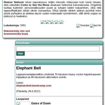
Demon Seducer
iskee napsakassa neljän minuutin mitassaan kuin kavio otsaan,
eikä videobiisi
Come to See the Show
ainakaan heikennä kokonaisuutta. Ongelmia
tuottaa kuitenkin persoonallisuuden puute ja tuttujen luiden kaluaminen, eikä niitä
tapporiffejäkään tahdo oikein siunaantua. Ehkä bändin olisikin pitänyt pyyhkiä koko
pöytä puhtaaksi ja aloittaa täysin uuden materiaalin työstäminen, sillä tämä soppa on
päässyt jo haaleaksi.
Lukukertoja:
3391
Rekisteröidy niin voit
kommentoida levyä
Artistihaku
Artisti
Elephant Bell
Lappeenrantalaisnelikko yhdistää 70-lukuisen heavy rockin hapokkaaseen
trippailuun ja 90-lukuiseen alternative rockiin.
Linkki:
elephantbell.bandcamp.com
(Päivitetty 28.6.2017)
Levyarviot
Gates of Dawn