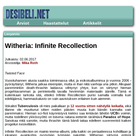
Arviot
Haastattelut
Artikkelit
Levyarvio
Witheria: Infinite Recollection
Julkaistu: 02.06.2017
Arvostelija:
Mika Roth
Twisted Face
Vuosituhannen alusta saakka toiminnassa ollut, ja esikoisalbuminsa jo vuonna 2006
pyöräyttänyt, Witheria jatkaa eteenpäin, mutta ei ihan niitä vanhoja uria pitkin. Alkujaan
paremminkin death-thrashin laidassa viihtynyt yhtye, kun on siirtynyt hieman
progehtavamman ja perinteisellä tavalla hevimmän materiaalin äärelle. Tämä ei
kuitenkaan tarkoita sitä, etteikö Infinite Recollection purisi samalla voimalla kuin
edeltäjänsä, hammaskalusto on vain aavistuksen erilainen kuin aiemmin.
Vokalisti
Tuberculosis
oli mies paikallaan jo
12 vuotta sitten nähdyllä keikalla
, eikä
tilanne ole muuttunut sitten noiden päivien muuta kuin bändin kannalta vain
paremmaksi. Hieman sci-fisti käynnistyvä kiekko saa lentävän lähdön
UCB
n voimin,
mutta todellinen ykkössyöttö on toisena raitana eetteriin tärähtävä
Paradox of Hope
.
Sanokaa mitä sanotte, mutta thrashin tämä bändi taitaa edelleen suvereenisti kaiken
progeilun keskelläkin.
Infinite Recollection on mainio teema-albumi, jolla kaikki on periaatteessa kohdillaan ja
jokainen avainkohta pystytään lyömään pakettiin. Witherian siirtymä entistä