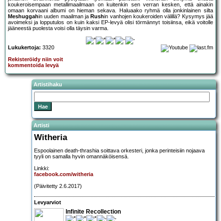
koukeroisempaan metallimaailmaan on kuitenkin sen verran kesken, että ainakin
omaan korvaani albumi on hieman sekava. Haluaako ryhmä olla jonkinlainen silta
Meshuggah
in uuden maailman ja
Rush
in vanhojen koukeroiden välillä? Kysymys jää
avoimeksi ja lopputulos on kuin kaksi EP-levyä olisi törmännyt toisiinsa, eikä voitolle
jääneestä puolesta voisi olla täysin varma.
Lukukertoja:
3320
Rekisteröidy niin voit
kommentoida levyä
Artistihaku
Artisti
Witheria
Espoolainen death-thrashia soittava orkesteri, jonka perinteisiin nojaava
tyyli on samalla hyvin omannäköisensä.
Linkki:
facebook.com/witheria
(Päivitetty 2.6.2017)
Levyarviot
Infinite Recollection