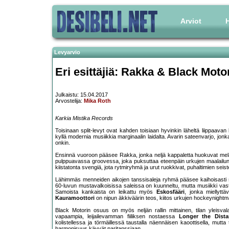
Arviot
H
Levyarvio
Eri esittäjiä: Rakka & Black Motor
Julkaistu: 15.04.2017
Arvostelija:
Mika Roth
Karkia Mistika Records
Toisinaan split-levyt ovat kahden toisiaan hyvinkin läheltä liippaava
kyllä modernia musiikkia marginaalin laidalta. Avarin sateenvarjo, jonka
onkin.
Ensinnä vuoroon pääsee Rakka, jonka neljä kappaletta huokuvat mel
pulppuavassa groovessa, joka puksuttaa eteenpäin urkujen maalailun j
kiistatonta svengiä, jota rytmiryhmä ja urut ruokkivat, puhaltimien seis
Lähimmäs menneiden aikojen tanssisaleja ryhmä pääsee kaihoisasti
60-luvun mustavalkoisissa saleissa on kuunneltu, mutta musiikki vast
Samoista kankaista on leikattu myös
Eskosfääri
, jonka miellyttäv
Kauramoottori
on nipun äkkiväärin teos, kiitos urkujen hockeynightma
Black Motorin osuus on myös neljän rallin mittainen, tilan yleisv
vapaampia, leijailevamman fiiliksen nostaessa
Longer the Dist
kolistellessa ja törmäillessä taustalla näennäisen kaoottisella, mutta 
harmonisuus käyvät paritanssiaan.