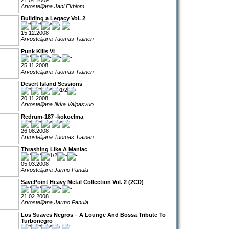
21.04.2009
Arvostelijana Jani Ekblom
Building a Legacy Vol. 2
15.12.2008
Arvostelijana Tuomas Tiainen
Punk Kills VI
25.11.2008
Arvostelijana Tuomas Tiainen
Desert Island Sessions
20.11.2008
Arvostelijana Ilkka Valpasvuo
Redrum-187 -kokoelma
26.08.2008
Arvostelijana Tuomas Tiainen
Thrashing Like A Maniac
05.03.2008
Arvostelijana Jarmo Panula
SavePoint Heavy Metal Collection Vol. 2 (2CD)
21.02.2008
Arvostelijana Jarmo Panula
Los Suaves Negros – A Lounge And Bossa Tribute To
Turbonegro