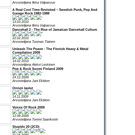
Arvostelijana Ilkka Valpasvuo
A Real Cool Time Revisited – Swedish Punk, Pop And
Garage Rock 1982-1988
13.03.2010
Arvostelijana Ilkka Valpasvuo
Dancehall 2 - The Rise of Jamaican Dancehall Culture
22.02.2010
Arvostelijana Tuomas Tiainen
Unleash The Power - The Finnish Heavy & Metal
Compilation 2009
14.02.2010
Arvostelijana Aleksi Leskinen
Pop & Rock Suomi Finland 2009
24.12.2009
Arvostelijana Jani Ekblom
Onnen laulut
14.11.2009
Arvostelijana Jani Ekblom
Voices Of Rock 2009
12.09.2009
Arvostelijana Tommi Saarikoski
Stupido 20 (2CD)