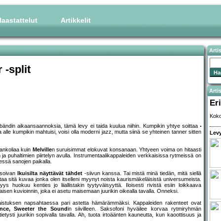
aastattelut
Artikkelit
Arti
 -split
Artis
Eri
Koko
n bändin aikaansaannoksia, tämä levy ei taida kuulua niihin. Kumpikin yhtye soittaa
 alle kumpikin mahtuisi, voisi olla moderni jazz, mutta siinä se yhteinen tanner sitten
Levy
ankoliaa kuin
Melville
n suruisimmat elokuvat konsanaan. Yhtyeen voima on hitaasti
a puhaltimien piirtelyn avulla. Instrumentaalikappaleiden verkkaisissa rytmeissä on
tessä sanojen paikalla.
 soivan
Ikuisilta näyttävät tähdet
-siivun kanssa. Tai mistä minä tiedän, mitä siellä
aa sitä kuvaa jonka olen itselleni myynyt noista kaurismäkeläisistä universumeista.
yys huokuu kenties jo liiallistakin tyytyväisyyttä. Iloisesti rivistä esiin loikkaava
isen kuvioinnin, joka ei asetu maisemaan juurikin oikealla tavalla. Onneksi.
alaistuksen napsahtaessa pari astetta hämärämmäksi. Kappaleiden rakenteet ovat
ance, Sweeter the Sound
in siivilleen. Saksofoni hyväilee korvaa rytmiryhmän
tietysti juurikin sopivalla tavalla. Ah, tuota irtoäänten kauneutta, kun kaoottisuus ja