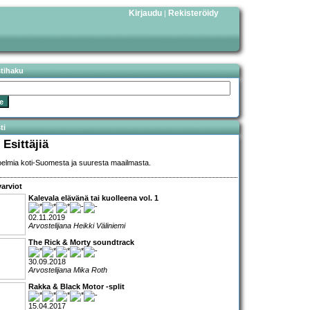
Kirjaudu
Rekisteröidy
|
stihaku
ti
 Esittäjiä
elmia koti-Suomesta ja suuresta maailmasta.
arviot
Kalevala elävänä tai kuolleena vol. 1
02.11.2019
Arvostelijana Heikki Väliniemi
The Rick & Morty soundtrack
30.09.2018
Arvostelijana Mika Roth
Rakka & Black Motor -split
15.04.2017