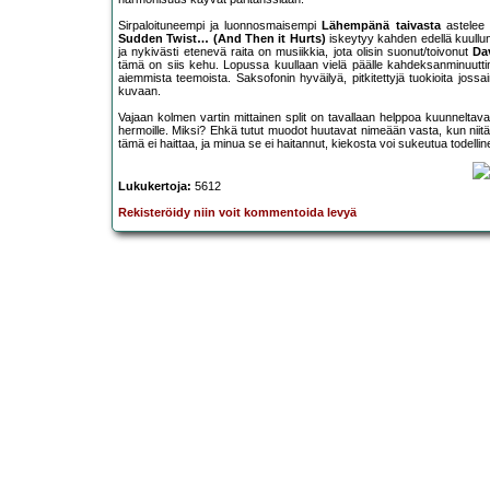
Sirpaloituneempi ja luonnosmaisempi
Lähempänä taivasta
astelee 
Sudden Twist… (And Then it Hurts)
iskeytyy kahden edellä kuullun
ja nykivästi etenevä raita on musiikkia, jota olisin suonut/toivonut
Da
tämä on siis kehu. Lopussa kuullaan vielä päälle kahdeksanminuutti
aiemmista teemoista. Saksofonin hyväilyä, pitkitettyjä tuokioita joss
kuvaan.
Vajaan kolmen vartin mittainen split on tavallaan helppoa kuunneltav
hermoille. Miksi? Ehkä tutut muodot huutavat nimeään vasta, kun niitä
tämä ei haittaa, ja minua se ei haitannut, kiekosta voi sukeutua todell
Lukukertoja:
5612
Rekisteröidy niin voit kommentoida levyä