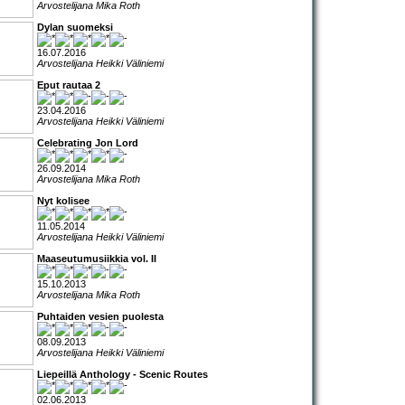
Arvostelijana Mika Roth
Dylan suomeksi
16.07.2016
Arvostelijana Heikki Väliniemi
Eput rautaa 2
23.04.2016
Arvostelijana Heikki Väliniemi
Celebrating Jon Lord
26.09.2014
Arvostelijana Mika Roth
Nyt kolisee
11.05.2014
Arvostelijana Heikki Väliniemi
Maaseutumusiikkia vol. II
15.10.2013
Arvostelijana Mika Roth
Puhtaiden vesien puolesta
08.09.2013
Arvostelijana Heikki Väliniemi
Liepeillä Anthology - Scenic Routes
02.06.2013