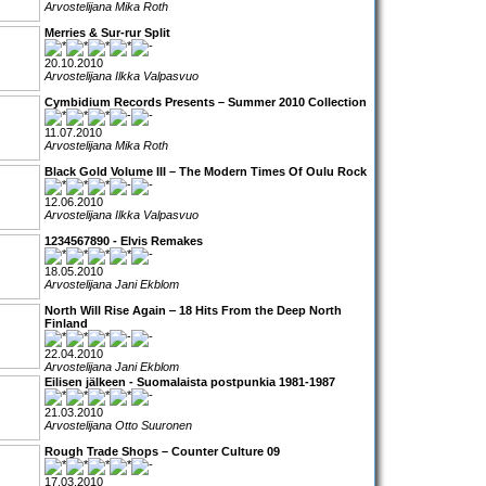
Arvostelijana Mika Roth
Merries & Sur-rur Split
20.10.2010
Arvostelijana Ilkka Valpasvuo
Cymbidium Records Presents – Summer 2010 Collection
11.07.2010
Arvostelijana Mika Roth
Black Gold Volume III – The Modern Times Of Oulu Rock
12.06.2010
Arvostelijana Ilkka Valpasvuo
1234567890 - Elvis Remakes
18.05.2010
Arvostelijana Jani Ekblom
North Will Rise Again ‒ 18 Hits From the Deep North
Finland
22.04.2010
Arvostelijana Jani Ekblom
Eilisen jälkeen - Suomalaista postpunkia 1981-1987
21.03.2010
Arvostelijana Otto Suuronen
Rough Trade Shops – Counter Culture 09
17.03.2010