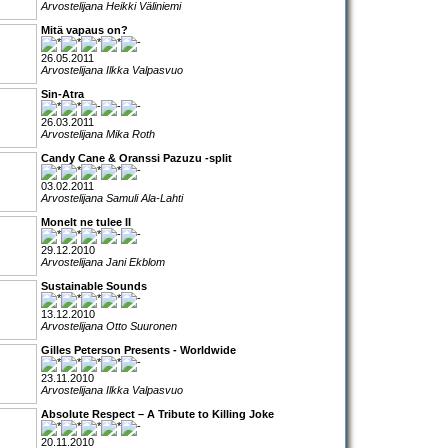
Arvostelijana Heikki Väliniemi
Mitä vapaus on?
26.05.2011
Arvostelijana Ilkka Valpasvuo
Sin-Atra
26.03.2011
Arvostelijana Mika Roth
Candy Cane & Oranssi Pazuzu -split
03.02.2011
Arvostelijana Samuli Ala-Lahti
Monelt ne tulee II
29.12.2010
Arvostelijana Jani Ekblom
Sustainable Sounds
13.12.2010
Arvostelijana Otto Suuronen
Gilles Peterson Presents - Worldwide
23.11.2010
Arvostelijana Ilkka Valpasvuo
Absolute Respect – A Tribute to Killing Joke
20.11.2010