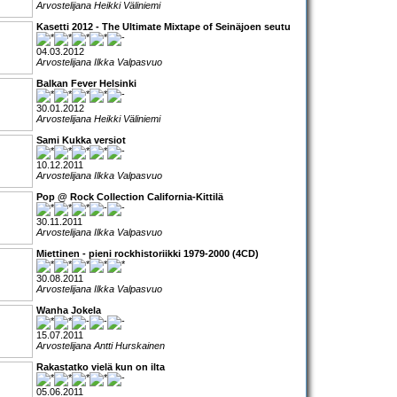
Arvostelijana Heikki Väliniemi
Kasetti 2012 - The Ultimate Mixtape of Seinäjoen seutu
04.03.2012
Arvostelijana Ilkka Valpasvuo
Balkan Fever Helsinki
30.01.2012
Arvostelijana Heikki Väliniemi
Sami Kukka versiot
10.12.2011
Arvostelijana Ilkka Valpasvuo
Pop @ Rock Collection California-Kittilä
30.11.2011
Arvostelijana Ilkka Valpasvuo
Miettinen - pieni rockhistoriikki 1979-2000 (4CD)
30.08.2011
Arvostelijana Ilkka Valpasvuo
Wanha Jokela
15.07.2011
Arvostelijana Antti Hurskainen
Rakastatko vielä kun on ilta
05.06.2011