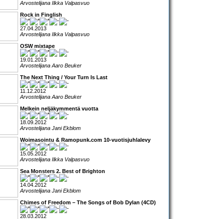
Arvostelijana Ilkka Valpasvuo
Rock in Finglish
27.04.2013
Arvostelijana Ilkka Valpasvuo
OSW mixtape
19.01.2013
Arvostelijana Aaro Beuker
The Next Thing / Your Turn Is Last
11.12.2012
Arvostelijana Aaro Beuker
Melkein neljäkymmentä vuotta
18.09.2012
Arvostelijana Jani Ekblom
Woimasointu & Ramopunk.com 10-vuotisjuhlalevy
15.05.2012
Arvostelijana Ilkka Valpasvuo
Sea Monsters 2. Best of Brighton
14.04.2012
Arvostelijana Jani Ekblom
Chimes of Freedom – The Songs of Bob Dylan (4CD)
28.03.2012