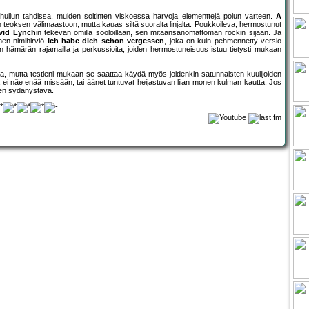
huilun tahdissa, muiden soitinten viskoessa harvoja elementtejä polun varteen.
A
 teoksen välimaastoon, mutta kauas siltä suoralta linjalta. Poukkoileva, hermostunut
vid Lynch
in tekevän omilla sooloillaan, sen mitäänsanomattoman rockin sijaan. Ja
nen nimihirviö
Ich habe dich schon vergessen
, joka on kuin pehmennetty versio
ain hämärän rajamailla ja perkussioita, joiden hermostuneisuus istuu tietysti mukaan
aa, mutta testieni mukaan se saattaa käydä myös joidenkin satunnaisten kuulijoiden
 ei näe enää missään, tai äänet tuntuvat heijastuvan liian monen kulman kautta. Jos
inen sydänystävä.