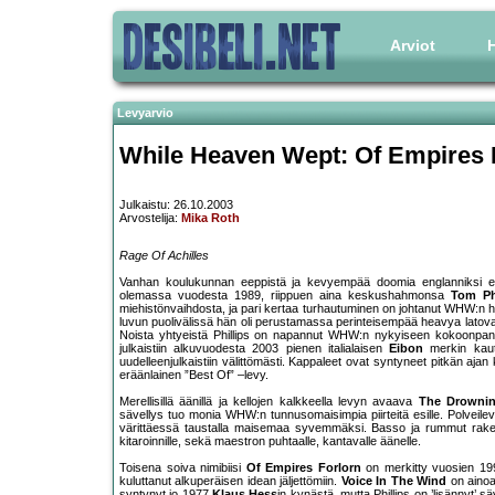
Arviot
H
Levyarvio
While Heaven Wept: Of Empires 
Julkaistu: 26.10.2003
Arvostelija:
Mika Roth
Rage Of Achilles
Vanhan koulukunnan eeppistä ja kevyempää doomia englanniksi es
olemassa vuodesta 1989, riippuen aina keskushahmonsa
Tom Phi
miehistönvaihdosta, ja pari kertaa turhautuminen on johtanut WHW:n he
luvun puolivälissä hän oli perustamassa perinteisempää heavya lato
Noista yhtyeistä Phillips on napannut WHW:n nykyiseen kokoonpanoo
julkaistiin alkuvuodesta 2003 pienen italialaisen
Eibon
merkin kaut
uudelleenjulkaistiin välittömästi. Kappaleet ovat syntyneet pitkän aj
eräänlainen ”Best Of” –levy.
Merellisillä äänillä ja kellojen kalkkeella levyn avaava
The Drownin
sävellys tuo monia WHW:n tunnusomaisimpia piirteitä esille. Polveileva
värittäessä taustalla maisemaa syvemmäksi. Basso ja rummut rakente
kitaroinnille, sekä maestron puhtaalle, kantavalle äänelle.
Toisena soiva nimibiisi
Of Empires Forlorn
on merkitty vuosien 1997
kuluttanut alkuperäisen idean jäljettömiin.
Voice In The Wind
on ainoa 
syntynyt jo 1977
Klaus Hess
in kynästä, mutta Phillips on ’lisännyt’