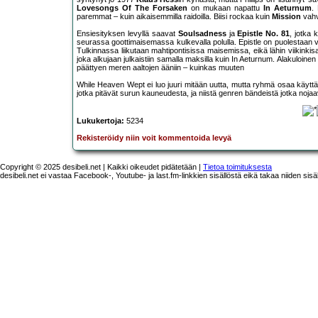
Lovesongs Of The Forsaken
on mukaan napattu
In Aeturnum
.
paremmat – kuin aikaisemmilla raidoilla. Biisi rockaa kuin
Mission
vahv
Ensiesityksen levyllä saavat
Soulsadness
ja
Epistle No. 81
, jotka 
seurassa goottimaisemassa kulkevalla polulla. Epistle on puolestaan 
Tulkinnassa liikutaan mahtipontisissa maisemissa, eikä lähin viikink
joka alkujaan julkaistiin samalla maksilla kuin In Aeturnum. Alakuloinen 
päättyen meren aaltojen ääniin – kuinkas muuten
While Heaven Wept ei luo juuri mitään uutta, mutta ryhmä osaa käyttää
jotka pitävät surun kauneudesta, ja niistä genren bändeistä jotka nojaava
Lukukertoja:
5234
Rekisteröidy niin voit kommentoida levyä
Copyright © 2025 desibeli.net | Kaikki oikeudet pidätetään |
Tietoa toimituksesta
desibeli.net ei vastaa Facebook-, Youtube- ja last.fm-linkkien sisällöstä eikä takaa niiden sisä