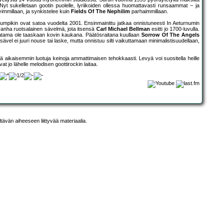
 Nyt sukelletaan gootin puolelle, lyriikoiden ollessa huomattavasti runsaammat – ja
immillaan, ja synkistelee kuin
Fields Of The Nephilim
parhaimmillaan.
kumpikin ovat satoa vuodelta 2001. Ensinmainittu jatkaa onnistuneesti In Aeturnumin
vanha ruotsalainen sävelmä, jota itsensä
Carl Michael Bellman
esitti jo 1700-luvulla.
isatama ole taaskaan kovin kaukana. Päätösraitana kuullaan
Sorrow Of The Angels
sävel ei juuri nouse tai laske, mutta onnistuu silti vaikuttamaan minimalistisuudellaan,
 aikaisemmin luotuja keinoja ammattimaisen tehokkaasti. Levyä voi suositella heille
t jo lähelle melodisen goottirockin laitaa.
ltävän aiheeseen liittyvää materiaalia.