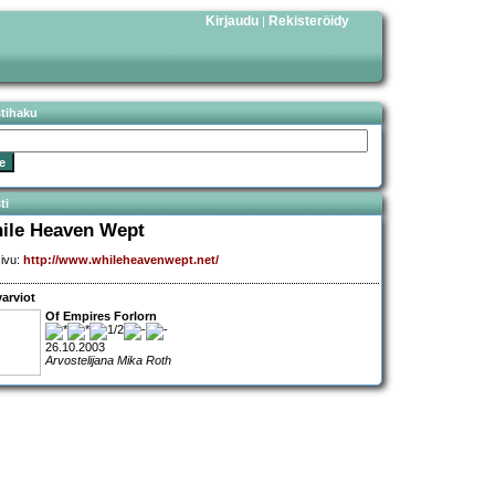
Kirjaudu
Rekisteröidy
|
stihaku
ti
ile Heaven Wept
sivu:
http://www.whileheavenwept.net/
arviot
Of Empires Forlorn
26.10.2003
Arvostelijana Mika Roth