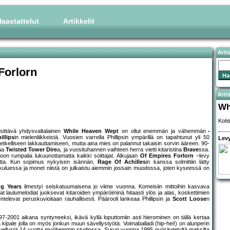
aastattelut
Artikkelit
Arti
Forlorn
Artis
Wh
Koti
ittävä yhdysvaltalainen
While Heaven Wept
on ollut enemmän ja vähemmän
llips
in mielenliikkeistä. Vuosien varrella Phillipsin ympärillä on tapahtunut yli 50
Levy
tkelliseen lakkauttamiseen, mutta aina mies on palannut takaisin sorvin ääreen. 90-
vaa
Twisted Tower Dire
a, ja vuosituhannen vaihteen herra vietti kitaristina
Brave
ssa.
n rumpalia lukuunottamatta kaikki soittajat. Alkujaan
Of Empires Forlorn
–levy
ta. Kun sopimus nykyisen isännän,
Rage Of Achilles
in kanssa solmittiin lätty
an kuluessa ja monet niistä on julkaistu aiemmin jossain muodossa, joten kyseessä on
g Years
ilmestyi seiskatuumaisena jo viime vuonna. Komeisiin mittoihin kasvava
t laulumelodiat juoksevat kitaroiden ympäröiminä hitaasti ylös ja alas, koskettimien
levat peruskuvioitaan rauhallisesti. Päärooli lankeaa Phillipsin ja
Scott Loose
n
-2001 aikana syntyneeksi, ikävä kyllä loputtomiin asti hierominen on tällä kertaa
kipale jolla on myös jonkun muun sävellystyötä. Voimaballadi (hip-hei!) on alunperin
 sävellystä 14 vuotta myöhemmin studiossa. Surun vuonna 1995 pyöräytetyltä maksilta