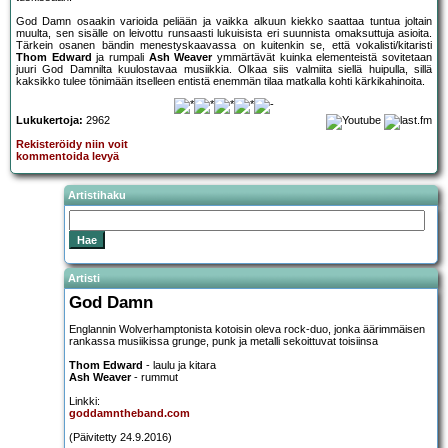
God Damn osaakin varioida peliään ja vaikka alkuun kiekko saattaa tuntua joltain
muulta, sen sisälle on leivottu runsaasti lukuisista eri suunnista omaksuttuja asioita.
Tärkein osanen bändin menestyskaavassa on kuitenkin se, että vokalisti/kitaristi
Thom Edward
ja rumpali
Ash Weaver
ymmärtävät kuinka elementeistä sovitetaan
juuri God Damnilta kuulostavaa musiikkia. Olkaa siis valmiita siellä huipulla, sillä
kaksikko tulee tönimään itselleen entistä enemmän tilaa matkalla kohti kärkikahinoita.
Lukukertoja:
2962
Rekisteröidy niin voit
kommentoida levyä
Artistihaku
Artisti
God Damn
Englannin Wolverhamptonista kotoisin oleva rock-duo, jonka äärimmäisen
rankassa musiikissa grunge, punk ja metalli sekoittuvat toisiinsa
Thom Edward
- laulu ja kitara
Ash Weaver
- rummut
Linkki:
goddamntheband.com
(Päivitetty 24.9.2016)