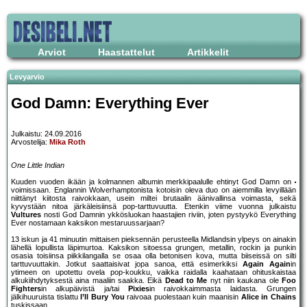
Arviot
Haastattelut
Artikkelit
Levyarvio
God Damn: Everything Ever
Julkaistu: 24.09.2016
Arvostelija:
Mika Roth
One Little Indian
Kuuden vuoden ikään ja kolmannen albumin merkkipaalulle ehtinyt God Damn on
voimissaan. Englannin Wolverhamptonista kotoisin oleva duo on aiemmilla levyillään
niittänyt kiitosta raivokkaan, usein miltei brutaalin äänivallinsa voimasta, sekä
kyvystään nitoa järkäleisiinsä pop-tarttuvuutta. Etenkin viime vuonna julkaistu
Vultures
nosti God Damnin ykkösluokan haastajien riviin, joten pystyykö Everything
Ever nostamaan kaksikon mestaruussarjaan?
13 iskun ja 41 minuutin mittaisen pieksennän perusteella Midlandsin ylpeys on ainakin
lähellä lopullista läpimurtoa. Kaksikon sitoessa grungen, metallin, rockin ja punkin
osasia toisiinsa piikkilangalla se osaa olla betonisen kova, mutta biiseissä on silti
tarttuvuuttakin. Jotkut saattaisivat jopa sanoa, että esimerkiksi
Again Again
in
ytimeen on upotettu ovela pop-koukku, vaikka raidalla kaahataan ohituskaistaa
alkukiihdytyksestä aina maaliin saakka. Eikä
Dead to Me
nyt niin kaukana ole
Foo
Fighters
in alkupäivistä ja/tai
Pixies
in raivokkaimmasta laidasta. Grungen
jälkihuuruista tislattu
I’ll Bury You
raivoaa puolestaan kuin maanisin
Alice in Chains
tuskissaan.