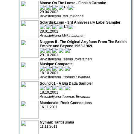
Moose On The Loose - Finnish Garaoke
29.04.2002
Arvostelijana Jari Jokirinne
Solardisk.com - 3rd Anniversary Label Sampler
28.01.2002
Arvostelijana Miika Jalonen
Nuggets II - The Original Artyfacts From The British
Empire and Beyond 1963-1969
29.10.2001
Arvostelijana Teemu Jokelainen
Musique Compacte
18.10.2001
Arvostelijana Tuomas Ervamaa
Sound 01 - A Big Dada Sampler
18.10.2001
Arvostelijana Tuomas Ervamaa
Macdonald: Rock Connections
16.11.2011
Nyman: Tähtisumua
11.11.2011