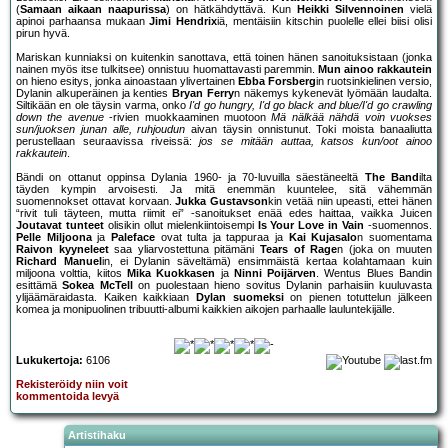
(
Samaan aikaan naapurissa
) on hätkähdyttävä. Kun
Heikki Silvennoinen
vielä
apinoi parhaansa mukaan
Jimi Hendrix
iä, mentäisiin kitschin puolelle ellei biisi olisi
pirun hyvä.
Mariskan kunniaksi on kuitenkin sanottava, että toinen hänen sanoituksistaan (jonka
nainen myös itse tulkitsee) onnistuu huomattavasti paremmin.
Mun ainoo rakkautein
on hieno esitys, jonka ainoastaan ylivertainen
Ebba Forsberg
in ruotsinkielinen versio,
Dylanin alkuperäinen ja kenties
Bryan Ferry
n näkemys kykenevät lyömään laudalta.
Siltikään en ole täysin varma, onko
I'd go hungry, I'd go black and blue/I'd go crawling
down the avenue
-rivien muokkaaminen muotoon
Mä nälkää nähdä voin vuokses
sun/juoksen junan alle, ruhjoudun
aivan täysin onnistunut. Toki moista banaaliutta
perustellaan seuraavissa riveissä:
jos se mitään auttaa, katsos kun/oot ainoo
rakkautein
.
Bändi on ottanut oppinsa Dylania 1960- ja 70-luvuilla säestäneeltä
The Band
ilta
täyden kympin arvoisesti. Ja mitä enemmän kuuntelee, sitä vähemmän
suomennokset ottavat korvaan.
Jukka Gustavson
kin vetää niin upeasti, ettei hänen
“rivit tuli täyteen, mutta riimit ei” -sanoitukset enää edes haittaa, vaikka Juicen
Joutavat tunteet
olisikin ollut mielenkiintoisempi
Is Your Love in Vain
-suomennos.
Pelle Miljoona
ja
Paleface
ovat tulta ja tappuraa ja
Kai Kujasalo
n suomentama
Raivon kyyneleet
saa yliarvostettuna pitämäni
Tears of Rage
n (joka on muuten
Richard Manuel
in, ei Dylanin säveltämä) ensimmäistä kertaa kolahtamaan kuin
miljoona volttia, kiitos
Mika Kuokkasen
ja
Ninni Poijärven
. Wentus Blues Bandin
esittämä
Sokea McTell
on puolestaan hieno sovitus Dylanin parhaisiin kuuluvasta
ylijäämäraidasta. Kaiken kaikkiaan
Dylan suomeksi
on pienen totuttelun jälkeen
komea ja monipuolinen tribuutti-albumi kaikkien aikojen parhaalle lauluntekijälle.
Lukukertoja:
6106
Rekisteröidy niin voit
kommentoida levyä
Artistihaku