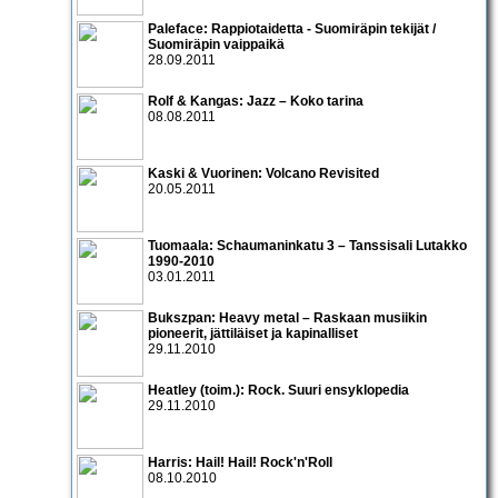
Paleface: Rappiotaidetta - Suomiräpin tekijät /
Suomiräpin vaippaikä
28.09.2011
Rolf & Kangas: Jazz – Koko tarina
08.08.2011
Kaski & Vuorinen: Volcano Revisited
20.05.2011
Tuomaala: Schaumaninkatu 3 – Tanssisali Lutakko
1990­-2010
03.01.2011
Bukszpan: Heavy metal – Raskaan musiikin
pioneerit, jättiläiset ja kapinalliset
29.11.2010
Heatley (toim.): Rock. Suuri ensyklopedia
29.11.2010
Harris: Hail! Hail! Rock'n'Roll
08.10.2010