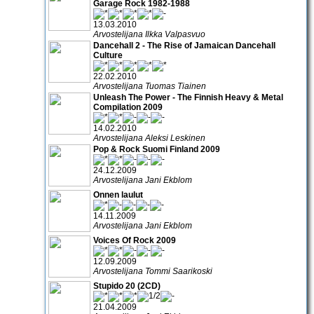
Garage Rock 1982-1988
13.03.2010
Arvostelijana Ilkka Valpasvuo
Dancehall 2 - The Rise of Jamaican Dancehall
Culture
22.02.2010
Arvostelijana Tuomas Tiainen
Unleash The Power - The Finnish Heavy & Metal
Compilation 2009
14.02.2010
Arvostelijana Aleksi Leskinen
Pop & Rock Suomi Finland 2009
24.12.2009
Arvostelijana Jani Ekblom
Onnen laulut
14.11.2009
Arvostelijana Jani Ekblom
Voices Of Rock 2009
12.09.2009
Arvostelijana Tommi Saarikoski
Stupido 20 (2CD)
21.04.2009