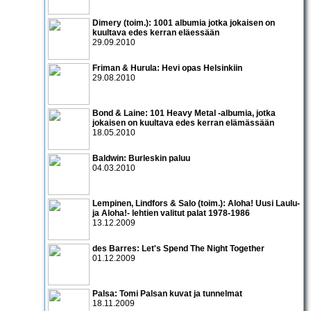
Dimery (toim.): 1001 albumia jotka jokaisen on
kuultava edes kerran eläessään
29.09.2010
Friman & Hurula: Hevi opas Helsinkiin
29.08.2010
Bond & Laine: 101 Heavy Metal -albumia, jotka
jokaisen on kuultava edes kerran elämässään
18.05.2010
Baldwin: Burleskin paluu
04.03.2010
Lempinen, Lindfors & Salo (toim.): Aloha! Uusi Laulu-
ja Aloha!- lehtien valitut palat 1978-1986
13.12.2009
des Barres: Let's Spend The Night Together
01.12.2009
Palsa: Tomi Palsan kuvat ja tunnelmat
18.11.2009