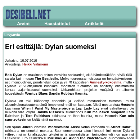
Arviot
Haastattelut
Artikkelit
Levyarvio
Eri esittäjiä: Dylan suomeksi
Julkaistu: 16.07.2016
Arvostelija:
Heikki Väliniemi
Bob Dylan
on maailman eniten versioitu sooloartisti, eikä bändeistäkään häviä tällä
saralla kuin muuan
The Beatles
ille. Melko tuoreessa muistissa on hengästymiseen
asti monipuolinen, peräti neljän cd:n ja yli 70 kappaleen
Amnesty-kokoelma
, mutta
Dylanin 75-vuotisjuhlien kunniaksi maestron tuotantoa on äänitetty ensimmäistä
kertaa laajamittaisesti suomeksi. Uhkarohkean projektin vetäjänä on albumin
housebändin
Wentus Blues Band
in
Robban Hagnäs
.
Dylania on toki käännetty ennenkin ja vieläpä mestareiden toimesta, mutta
albumikokonaisuutena tämä lienee ensimmäinen laatuaan. Niistä mestareista
Hector
in
kääntämä
When I Paint My Masterpiece
ja
Lay, Lady Lay
eivät valitettavasti ole
mukana tällä levyllä.
Jarkka Rissasen
suomennos
Kun mä lasken Niagaran
Eero
Raittisen
ja
Tero Pulkkisen
tulkintana on ihan hauska, mutta Hectorin
Kun tein
suurteoksein
on kieltämättä parempi.
Sen sijaan
Juice
n loistelias
Vahdinvaihto
Anssi Kela
n komeana “
E-Street Band
” -
tulkintana on onneksi mukana. Suomennoksessa tulee hienosti ilmi, miten Dylanin
viitteet muihin kirjallisuuden teksteihin ja surrealististen tarinoiden ydin on auennut
Leskiselle. Ero esimerkiksi
Mariska
n
All Along the Watchtower
-suomennokseen