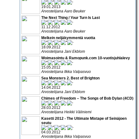
19.01.2013
Arvostelijana Aaro Beuker
The Next Thing / Your Turn Is Last
11.12.2012
Arvostelijana Aaro Beuker
Melkein neljäkymmentä vuotta
18.09.2012
Arvostelijana Jani Ekblom
Woimasointu & Ramopunk.com 10-vuotisjuhlalevy
15.05.2012
Arvostelijana Ilkka Valpasvuo
Sea Monsters 2. Best of Brighton
14.04.2012
Arvostelijana Jani Ekblom
Chimes of Freedom – The Songs of Bob Dylan (4CD)
28.03.2012
Arvostelijana Heikki Väliniemi
Kasetti 2012 - The Ultimate Mixtape of Seinäjoen
seutu
04.03.2012
Arvostelijana Ilkka Valpasvuo