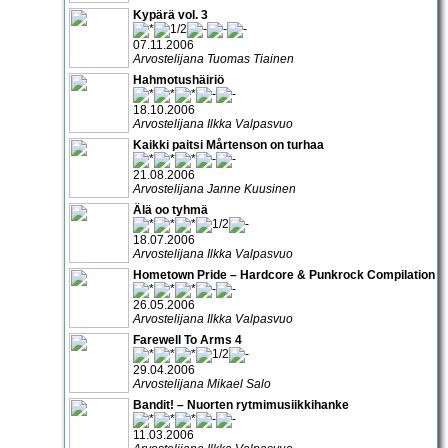
Kypärä vol. 3
07.11.2006
Arvostelijana Tuomas Tiainen
Hahmotushäiriö
18.10.2006
Arvostelijana Ilkka Valpasvuo
Kaikki paitsi Mårtenson on turhaa
21.08.2006
Arvostelijana Janne Kuusinen
Älä oo tyhmä
18.07.2006
Arvostelijana Ilkka Valpasvuo
Hometown Pride – Hardcore & Punkrock Compilation
26.05.2006
Arvostelijana Ilkka Valpasvuo
Farewell To Arms 4
29.04.2006
Arvostelijana Mikael Salo
Bandit! – Nuorten rytmimusiikkihanke
11.03.2006