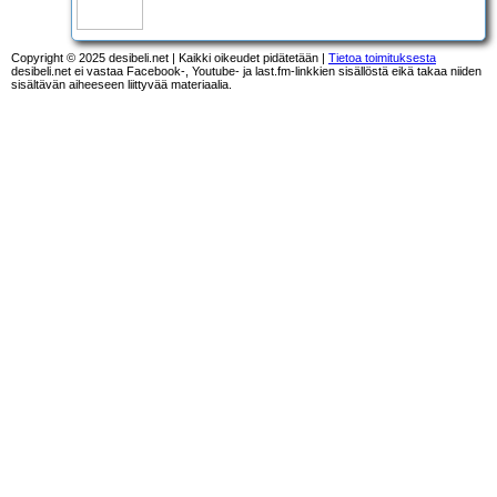
Copyright © 2025 desibeli.net | Kaikki oikeudet pidätetään |
Tietoa toimituksesta
desibeli.net ei vastaa Facebook-, Youtube- ja last.fm-linkkien sisällöstä eikä takaa niiden
sisältävän aiheeseen liittyvää materiaalia.