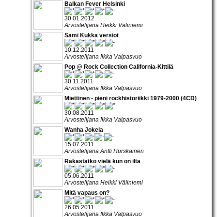
Balkan Fever Helsinki
30.01.2012
Arvostelijana Heikki Väliniemi
Sami Kukka versiot
10.12.2011
Arvostelijana Ilkka Valpasvuo
Pop @ Rock Collection California-Kittilä
30.11.2011
Arvostelijana Ilkka Valpasvuo
Miettinen - pieni rockhistoriikki 1979-2000 (4CD)
30.08.2011
Arvostelijana Ilkka Valpasvuo
Wanha Jokela
15.07.2011
Arvostelijana Antti Hurskainen
Rakastatko vielä kun on ilta
05.06.2011
Arvostelijana Heikki Väliniemi
Mitä vapaus on?
26.05.2011
Arvostelijana Ilkka Valpasvuo