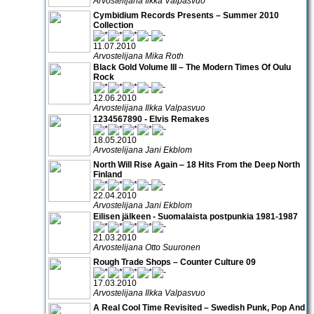
Arvostelijana Ilkka Valpasvuo
Cymbidium Records Presents – Summer 2010
Collection
11.07.2010
Arvostelijana Mika Roth
Black Gold Volume III – The Modern Times Of Oulu
Rock
12.06.2010
Arvostelijana Ilkka Valpasvuo
1234567890 - Elvis Remakes
18.05.2010
Arvostelijana Jani Ekblom
North Will Rise Again ‒ 18 Hits From the Deep North
Finland
22.04.2010
Arvostelijana Jani Ekblom
Eilisen jälkeen - Suomalaista postpunkia 1981-1987
21.03.2010
Arvostelijana Otto Suuronen
Rough Trade Shops – Counter Culture 09
17.03.2010
Arvostelijana Ilkka Valpasvuo
A Real Cool Time Revisited – Swedish Punk, Pop And