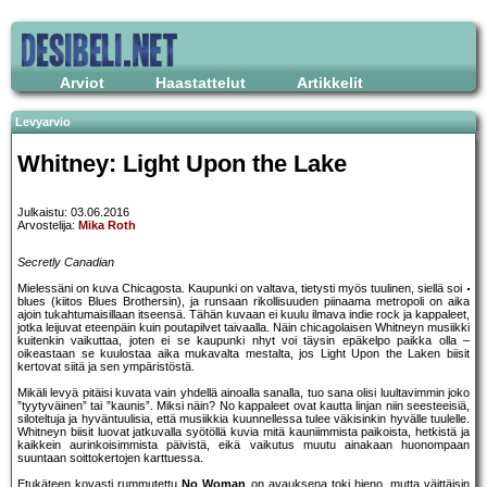
Arviot
Haastattelut
Artikkelit
Levyarvio
Whitney: Light Upon the Lake
Julkaistu: 03.06.2016
Arvostelija:
Mika Roth
Secretly Canadian
Mielessäni on kuva Chicagosta. Kaupunki on valtava, tietysti myös tuulinen, siellä soi
blues (kiitos Blues Brothersin), ja runsaan rikollisuuden piinaama metropoli on aika
ajoin tukahtumaisillaan itseensä. Tähän kuvaan ei kuulu ilmava indie rock ja kappaleet,
jotka leijuvat eteenpäin kuin poutapilvet taivaalla. Näin chicagolaisen Whitneyn musiikki
kuitenkin vaikuttaa, joten ei se kaupunki nhyt voi täysin epäkelpo paikka olla –
oikeastaan se kuulostaa aika mukavalta mestalta, jos Light Upon the Laken biisit
kertovat siitä ja sen ympäristöstä.
Mikäli levyä pitäisi kuvata vain yhdellä ainoalla sanalla, tuo sana olisi luultavimmin joko
”tyytyväinen” tai ”kaunis”. Miksi näin? No kappaleet ovat kautta linjan niin seesteeisiä,
siloteltuja ja hyväntuulisia, että musiikkia kuunnellessa tulee väkisinkin hyvälle tuulelle.
Whitneyn biisit luovat jatkuvalla syötöllä kuvia mitä kauniimmista paikoista, hetkistä ja
kaikkein aurinkoisimmista päivistä, eikä vaikutus muutu ainakaan huonompaan
suuntaan soittokertojen karttuessa.
Etukäteen kovasti rummutettu
No Woman
on avauksena toki hieno, mutta väittäisin