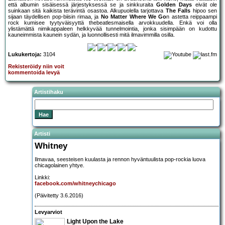
että albumin sisäisessä järjestyksessä se ja sinkkuraita
Golden Days
eivät ole
suinkaan sitä kaikista terävintä osastoa. Alkupuolella tarjottava
The Falls
hipoo sen
sijaan täydellisen pop-biisin rimaa, ja
No Matter Where We Go
n astetta reippaampi
rock kumisee tyytyväisyyttä thebeatlesmaisella arvokkuudella. Enkä voi olla
ylistämättä nimikappaleen helkkyvää tunnelmointia, jonka sisimpään on kudottu
kauneimmista kaunein sydän, ja luonnollisesti mitä ilmavimmilla osilla.
Lukukertoja:
3104
Rekisteröidy niin voit
kommentoida levyä
Artistihaku
Artisti
Whitney
Ilmavaa, seesteisen kuulasta ja rennon hyväntuulista pop-rockia luova
chicagolainen yhtye.
Linkki:
facebook.com/whitneychicago
(Päivitetty 3.6.2016)
Levyarviot
Light Upon the Lake