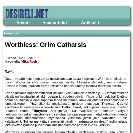
Arviot
Haastattelut
Artikkelit
Levyarvio
Worthless: Grim Catharsis
Julkaistu: 02.12.2015
Arvostelija:
Mika Roth
Ranka
Death metalin mustempaan ja multaisempaan laitaan sijoittuva Worthless julkaisee
toisen albuminsa yhtä monen vuoden sisällä. Missasin debyytin, mutta ryhmän
kolmen vuoden takainen
demo
mielessä osasin odottaa kiekolta moniakin asioita.
Toisen albumin kappalemateriaali on luotu vain uutukaista varten ja kuuleman mukaan
biisejä on hauduteltu ainakin osittain jo vuoden päivät. Yhtye onkin selvästi löytänyt
oman soundinsa ja omat tapansa tehdä metalliaan, mikä on johtanut korkeatasoiseen
lopputulokseen. Yhtymäkohtia mietittäessä mieleen nousevat
Thomas Gabriel
Fischer
in legendaariseksi luokiteltava
Celtic Frost
, sekä pienin varauksin miehen
uudempi kombo
Triptykon
. Selkeimmät sillat sveitsiläisten suuntaan syntyvät
laulusoundin sekä majesteettisen, sanotaanko jopa eeppisen, metallivallituksen kautta,
onhan tuon messuamisen mystisessä ytimessä jotain joka vaikuttaa – niin,
kelttiläiseltä. Toinen merkittävä elementti bändin maailmassa on death’n’rollin rullaus,
joka linkittää ryhmää puolestaan länsinaapurimme parhaisiin d’n’r –orkkiin.
Worthless ei kuitenkaan tarvitse tämänkaltaisten vertailujen nostetta, sillä yhtyeen