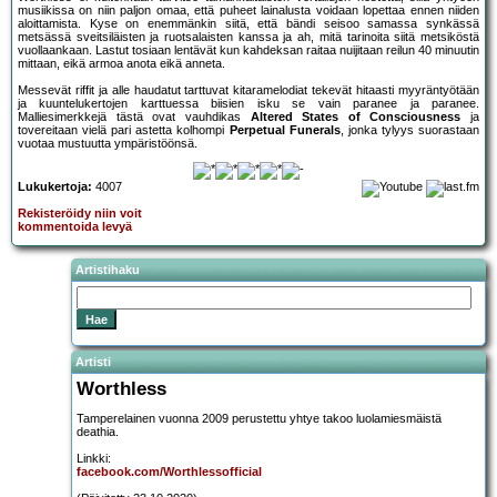
musiikissa on niin paljon omaa, että puheet lainalusta voidaan lopettaa ennen niiden
aloittamista. Kyse on enemmänkin siitä, että bändi seisoo samassa synkässä
metsässä sveitsiläisten ja ruotsalaisten kanssa ja ah, mitä tarinoita siitä metsiköstä
vuollaankaan. Lastut tosiaan lentävät kun kahdeksan raitaa nuijitaan reilun 40 minuutin
mittaan, eikä armoa anota eikä anneta.
Messevät riffit ja alle haudatut tarttuvat kitaramelodiat tekevät hitaasti myyräntyötään
ja kuuntelukertojen karttuessa biisien isku se vain paranee ja paranee.
Malliesimerkkejä tästä ovat vauhdikas
Altered States of Consciousness
ja
tovereitaan vielä pari astetta kolhompi
Perpetual Funerals
, jonka tylyys suorastaan
vuotaa mustuutta ympäristöönsä.
Lukukertoja:
4007
Rekisteröidy niin voit
kommentoida levyä
Artistihaku
Artisti
Worthless
Tamperelainen vuonna 2009 perustettu yhtye takoo luolamiesmäistä
deathia.
Linkki:
facebook.com/Worthlessofficial