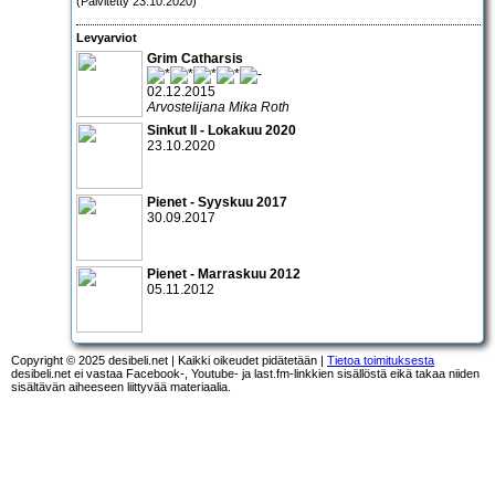
(Päivitetty 23.10.2020)
Levyarviot
Grim Catharsis
02.12.2015
Arvostelijana Mika Roth
Sinkut II - Lokakuu 2020
23.10.2020
Pienet - Syyskuu 2017
30.09.2017
Pienet - Marraskuu 2012
05.11.2012
Copyright © 2025 desibeli.net | Kaikki oikeudet pidätetään |
Tietoa toimituksesta
desibeli.net ei vastaa Facebook-, Youtube- ja last.fm-linkkien sisällöstä eikä takaa niiden
sisältävän aiheeseen liittyvää materiaalia.