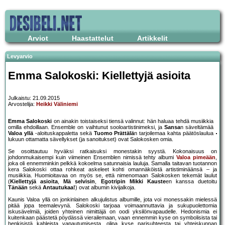
Arviot
Haastattelut
Artikkelit
Levyarvio
Emma Salokoski: Kiellettyjä asioita
Julkaistu: 21.09.2015
Arvostelija:
Heikki Väliniemi
Emma Salokoski
on ainakin toistaiseksi tiensä valinnut: hän haluaa tehdä musiikkia
omilla ehdoillaan. Ensemble on vaihtunut sooloartistinimeksi, ja
Sansa
n säveltämää
Valoa yllä
-aloituskappaletta sekä
Tuomo Prättälä
n tarjoilemaa kahta päätöslaulua
lukuun ottamatta sävellykset (ja sanoitukset) ovat Salokosken omia.
Se osoittautuu hyväksi ratkaisuksi monestakin syystä. Kokonaisuus on
johdonmukaisempi kuin viimeinen Ensemblen nimissä tehty albumi
Valoa pimeään
,
joka oli ennemminkin pelkkä kokoelma satunnaisia lauluja. Samalla taitavan tuotannon
kera Salokoski ottaa rohkeat askeleet kohti omannäköistä artistiminäänsä – ja
musiikkia. Huomioitavaa on myös se, että nimenomaan Salokosken tekemät laulut
(
Kiellettyjä asioita
,
Mä selvisin
,
Egotripin
Mikki Kauste
en kanssa duetoitu
Tänään
sekä
Antautukaa!
) ovat albumin kivijalkoja.
Kaunis Valoa yllä on jonkinlainen alkujulistus albumille, jota voi monessakin mielessä
pitää jopa teemalevynä. Salokoski tarjoaa voimaannuttavia ja sukupuolettomia
iskusävelmiä, joiden yhteinen nimittäjä on oodi yksilönvapaudelle. Hedonismia ei
kuitenkaan päästetä pöydässä vierailemaan, vaan ennemmin kyse on symbolisista tai
henkisistä kahleista vapautumisesta, olipa kyse parisuhteesta tai yhteiskunnan