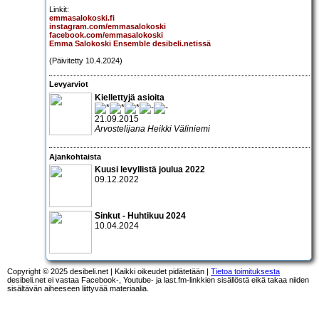
Linkit:
emmasalokoski.fi
instagram.com/emmasalokoski
facebook.com/emmasalokoski
Emma Salokoski Ensemble desibeli.netissä
(Päivitetty 10.4.2024)
Levyarviot
Kiellettyjä asioita
21.09.2015
Arvostelijana Heikki Väliniemi
Ajankohtaista
Kuusi levyllistä joulua 2022
09.12.2022
Sinkut - Huhtikuu 2024
10.04.2024
Copyright © 2025 desibeli.net | Kaikki oikeudet pidätetään |
Tietoa toimituksesta
desibeli.net ei vastaa Facebook-, Youtube- ja last.fm-linkkien sisällöstä eikä takaa niiden
sisältävän aiheeseen liittyvää materiaalia.