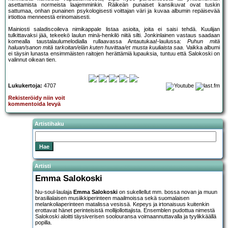
asettamista normeista laajemminkin. Räikeän punaiset kansikuvat ovat tuskin
sattumaa, onhan punainen psykologisesti voittajan väri ja kuvaa albumin repäisevää
irtiottoa menneestä erinomaisesti.
Mainiosti saladiscoileva nimikappale listaa asioita, joita ei saisi tehdä. Kuulijan
tulkittavaksi jää, tekeekö laulun minä-henkilö niitä silti. Jonkinlainen vastaus saadaan
komealla taustalaulumelodialla rullaavassa Antautukaa!-laulussa:
Puhun mitä
haluan/sanon mitä tarkoitan/elän kuten huvittaa/et musta kuuliaista saa
. Vaikka albumi
ei täysin lunasta ensimmäisten raitojen herättämiä lupauksia, tuntuu että Salokoski on
valinnut oikean tien.
Lukukertoja:
4707
Rekisteröidy niin voit
kommentoida levyä
Artistihaku
Artisti
Emma Salokoski
Nu-soul-laulaja
Emma Salokoski
on sukellellut mm. bossa novan ja muun
brasilialaisen musiikkiperinteen maailmoissa sekä suomalaisen
melankoliaperinteen matalissa vesissä. Kepeys ja irtonaisuus kuitenkin
erottavat hänet perinteisistä mollijollottajista. Ensemblen pudottua nimestä
Salokoski aloitti täysiverisen soolouransa voimaannuttavalla ja tyylikkäällä
popilla.