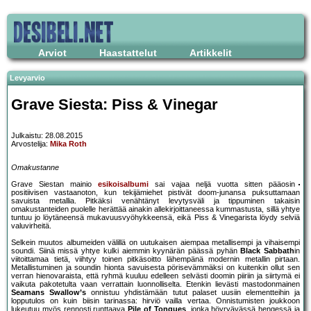
Arviot
Haastattelut
Artikkelit
Levyarvio
Grave Siesta: Piss & Vinegar
Julkaistu: 28.08.2015
Arvostelija:
Mika Roth
Omakustanne
Grave Siestan mainio
esikoisalbumi
sai vajaa neljä vuotta sitten pääosin
positiivisen vastaanoton, kun tekijämiehet pistivät doom-junansa puksuttamaan
savuista metallia. Pitkäksi venähtänyt levytysväli ja tippuminen takaisin
omakustanteiden puolelle herättää ainakin allekirjoittaneessa kummastusta, sillä yhtye
tuntuu jo löytäneensä mukavuusvyöhykkeensä, eikä Piss & Vinegarista löydy selviä
valuvirheitä.
Selkein muutos albumeiden välillä on uutukaisen aiempaa metallisempi ja vihaisempi
soundi. Siinä missä yhtye kulki aiemmin kyynärän päässä pyhän
Black Sabbath
in
viitoittamaa tietä, viihtyy toinen pitkäsoitto lähempänä modernin metallin pirtaan.
Metallistuminen ja soundin hionta savuisesta pörisevämmäksi on kuitenkin ollut sen
verran hienovaraista, että ryhmä kuuluu edelleen selvästi doomin piiriin ja siirtymä ei
vaikuta pakotetulta vaan verrattain luonnolliselta. Etenkin lievästi mastodonmainen
Seamans Swallow’s
onnistuu yhdistämään tutut palaset uusiin elementteihin ja
lopputulos on kuin biisin tarinassa: hirviö vailla vertaa. Onnistumisten joukkoon
lukeutuu myös rennosti runttaava
Pile of Tongues
, jonka höyryävässä hengessä ja