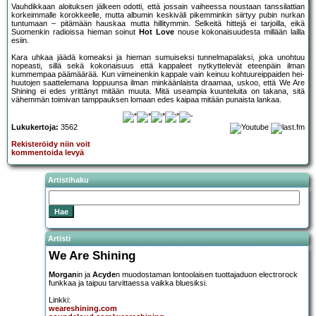
Vauhdikkaan aloituksen jälkeen odotti, että jossain vaiheessa noustaan tanssilattian
korkeimmalle korokkeelle, mutta albumin keskiväli pikemminkin siirtyy pubin nurkan
tuntumaan – pitämään hauskaa mutta hillitymmin. Selkeitä hittejä ei tarjoilla, eikä
Suomenkin radioissa hieman soinut
Hot Love
nouse kokonaisuudesta millään lailla
esiin.
Kara uhkaa jäädä komeaksi ja hieman sumuiseksi tunnelmapalaksi, joka unohtuu
nopeasti, sillä sekä kokonaisuus että kappaleet nytkyttelevät eteenpäin ilman
kummempaa päämäärää. Kun viimeinenkin kappale vain keinuu kohtuureippaiden hei-
huutojen saattelemana loppuunsa ilman minkäänlaista draamaa, uskoo, että We Are
Shining ei edes yrittänyt mitään muuta. Mitä useampia kuunteluita on takana, sitä
vähemmän toimivan tamppauksen lomaan edes kaipaa mitään punaista lankaa.
Lukukertoja:
3562
Rekisteröidy niin voit
kommentoida levyä
Artistihaku
Artisti
We Are Shining
Morgan
in ja
Acyde
n muodostaman lontoolaisen tuottajaduon electrorock
funkkaa ja taipuu tarvittaessa vaikka bluesiksi.
Linkki:
weareshining.com