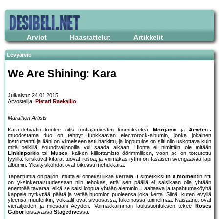
Arviot
Haastattelut
Artikkelit
Levyarvio
We Are Shining: Kara
Julkaistu: 24.01.2015
Arvostelija:
Pietari Raekallio
Marathon Artists
Kara-debyytin kuulee oitis tuottajamiesten luomukseksi.
Morgan
in ja
Acyde
n
muodostama duo on tehnyt funkkaavan electrorock-albumin, jonka jokainen
instrumentti ja ääni on viimeiseen asti harkittu, ja lopputulos on silti niin uskottava kuin
mitä pelkillä soundivalinnoilla voi saada aikaan. Hionta ei nimittäin ole mitään
Linkinpark
ia tai
Muse
a, kaiken kiillottamista äärimmilleen, vaan se on toteutettu
tyylillä: kirskuvat kitarat tuovat rosoa, ja voimakas rytmi on tasaisen svengaavaa läpi
albumin. Yksityiskohdat ovat oikeasti mehukkaita.
Tapahtumia on paljon, mutta ei onneksi liikaa kerralla. Esimerkiksi
In a moment
in riffi
on yksinkertaisuudessaan niin tehokas, että sen päällä ei saisikaan olla yhtään
enempää tavaraa, eikä se saisi loppua yhtään aiemmin. Laahaava ja tapahtumaköyhä
kappale nytkyttää päätä ja vetää huomion puoleensa joka kerta. Siinä, kuten levyllä
yleensä muutenkin, vokaalit ovat sivuosassa, tukemassa tunnelmaa. Naisäänet ovat
vierailijoiden ja miesääni Acyden. Voimakkaimman laulusuorituksen tekee
Roses
Gabor
loistavassa
Stagedive
ssa.