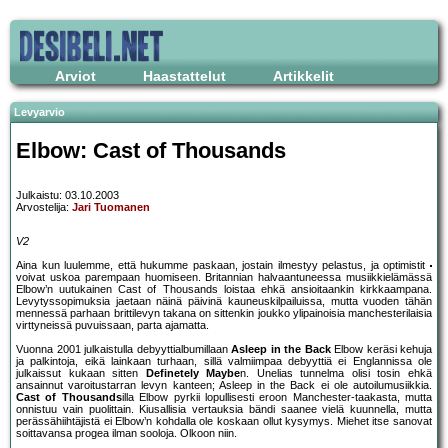
Arviot
Haastattelut
Artikkelit
Levyarvio
Elbow: Cast of Thousands
Julkaistu: 03.10.2003
Arvostelija:
Jari Tuomanen
V2
Aina kun luulemme, että hukumme paskaan, jostain ilmestyy pelastus, ja optimistit
voivat uskoa parempaan huomiseen. Britannian halvaantuneessa musiikkielämässä
Elbow’n uutukainen Cast of Thousands loistaa ehkä ansioitaankin kirkkaampana.
Levytyssopimuksia jaetaan näinä päivinä kauneuskilpailuissa, mutta vuoden tähän
mennessä parhaan brittilevyn takana on sittenkin joukko ylipainoisia manchesterilaisia
virttyneissä puvuissaan, parta ajamatta.
Vuonna 2001 julkaistulla debyyttialbumillaan
Asleep in the Back
Elbow keräsi kehuja
ja palkintoja, eikä lainkaan turhaan, sillä valmiimpaa debyyttiä ei Englannissa ole
julkaissut kukaan sitten
Definetely Maybe
n. Unelias tunnelma olisi tosin ehkä
ansainnut varoitustarran levyn kanteen; Asleep in the Back ei ole autoilumusiikkia.
Cast of Thousands
illa Elbow pyrkii lopullisesti eroon Manchester-taakasta, mutta
onnistuu vain puolittain. Kiusallisia vertauksia bändi saanee vielä kuunnella, mutta
perässähiihtäjistä ei Elbow’n kohdalla ole koskaan ollut kysymys. Miehet itse sanovat
soittavansa progea ilman sooloja. Olkoon niin.