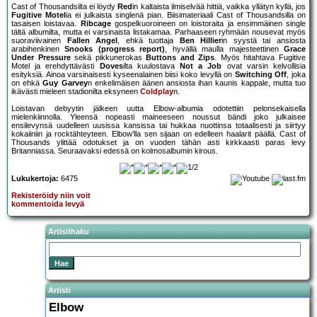
Cast of Thousandsilta ei löydy
Red
in kaltaista ilmiselvää hittiä, vaikka yllätyn kyllä, jos
Fugitive Motel
ia ei julkaista singlenä pian. Biisimateriaali Cast of Thousandsilla on
tasaisen loistavaa.
Ribcage
gospelkuoroineen on loistoraita ja ensimmäinen single
tältä albumilta, mutta ei varsinaista listakamaa. Parhaaseen ryhmään nousevat myös
suoraviivainen
Fallen Angel
, ehkä tuottaja
Ben Hillier
in syystä tai ansiosta
arabihenkinen
Snooks (progress report)
, hyvällä maulla majesteettinen
Grace
Under Pressure
sekä pikkunerokas
Buttons and Zips
. Myös hitahtava Fugitive
Motel ja erehdyttävästi
Doves
ilta kuulostava
Not a Job
ovat varsin kelvollisia
esityksiä. Ainoa varsinaisesti kyseenalainen biisi koko levyllä on
Switching Off
, joka
on ehkä
Guy Garvey
n enkelimäisen äänen ansiosta ihan kaunis kappale, mutta tuo
ikävästi mieleen stadionilta eksyneen
Coldplay
n.
Loistavan debyytin jälkeen uutta Elbow-albumia odotettiin pelonsekaisella
mielenkiinnolla. Yleensä nopeasti maineeseen noussut bändi joko julkaisee
ensilevynsä uudelleen uusissa kansissa tai hukkaa nuottinsa totaalisesti ja siirtyy
kokaiiniin ja rocktähteyteen. Elbow’lla sen sijaan on edelleen haalarit päällä. Cast of
Thousands ylittää odotukset ja on vuoden tähän asti kirkkaasti paras levy
Britanniassa. Seuraavaksi edessä on kolmosalbumin kirous.
Lukukertoja:
6475
Rekisteröidy niin voit
kommentoida levyä
Artistihaku
Artisti
Elbow