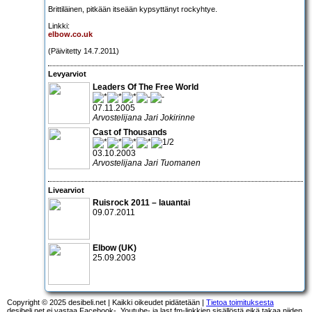
Brittiläinen, pitkään itseään kypsyttänyt rockyhtye.
Linkki:
elbow.co.uk
(Päivitetty 14.7.2011)
Levyarviot
Leaders Of The Free World
07.11.2005
Arvostelijana Jari Jokirinne
Cast of Thousands
03.10.2003
Arvostelijana Jari Tuomanen
Livearviot
Ruisrock 2011
– lauantai
09.07.2011
Elbow
(UK)
25.09.2003
Copyright © 2025 desibeli.net | Kaikki oikeudet pidätetään |
Tietoa toimituksesta
desibeli.net ei vastaa Facebook-, Youtube- ja last.fm-linkkien sisällöstä eikä takaa niiden