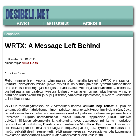
Arviot
Haastattelut
Artikkelit
Levyarvio
WRTX: A Message Left Behind
Julkaistu: 03.10.2013
Arvostelija:
Mika Roth
Omakustanne
Reilu kymmenisen vuotta toiminnassa ollut metalliorkesteri WRTX on saanut
valmiiksi debyyttialbuminsa, jonka tarkoitus on pistää pakettiin ryhmän tähänastinen
ura. Julkaisu on tehty ajan hengessä hartiapankin voimin ja kunnianhimosta tinkimättä
biisikatraasta on päätetty työstää löyhästi yhtenäinen tarina, joka kertoo – no, ei
ainakaan kukkakedoista ja pupujusseista, vaan mm epätoivosta, tiukoista valinnoista
ja lopullisuudesta.
WRTX:n tarinan ytimessä on kuvitteellinen hahmo
William Roy Talbot X
, joka on
antanut bändille mahdollisesti nimen, tai sitten asiat ovat käyneet juuri toisin päin. Joka
tapauksessa herra Talbot on päätymässä melko lopulliseen ratkaisuun ja tämä tarina
kerrotaan kuulijoille death/thrashin keinoin. Monien kappaleiden juuret ulottuvat
selvästi 80-luvun alkupuolelle ja vaikutteina ovat saattaneet toimia mm. sellaiset
ryhmät kuin
Annihilator
,
Exodus
sekä varhainen
Metallica
. Kyseessä ei kuitenkaan
ole mikään puhdas thrash-nostalgiaan nojaava paketti, sillä ryhmän metallissa on
myös selkeitä death elementtejä, eikä progehtevassa rytkeessä voi olla kuulematta
myöskään myöhempien aikojen ruotsalaisorkestereiden vaikutusta.