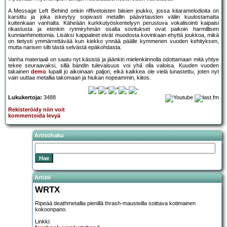
A Message Left Behind onkin riffivetoisten biisien joukko, jossa kitaramelodioita on
karsittu ja joka iskeytyy sopivasti metallin päävirtausten väliin kuulostamatta
kuitenkaan vanhalta. Käheään kurkkutyöskentelyyn perustuva vokalisointi kaipaisi
rikastusta ja etenkin rytmiryhmän osalta sovitukset ovat paikoin harmillisen
kunnianhimottomia. Lisäksi kappaleet eivät muodosta kovinkaan ehyttä joukkoa, mikä
on tietysti ymmärrettävää kun kiekko ynnää päälle kymmenen vuoden kehityksen,
mutta narisen silti tästä selvästä epäkohdasta.
Vanha materiaali on saatu nyt käsistä ja jäänkin mielenkiinnolla odottamaan mitä yhtye
tekee seuraavaksi, sillä bändin tulevaisuus voi yhä olla valoisa. Kuuden vuoden
takainen
demo
lupaili jo aikoinaan paljon, eikä kaikkea ole vielä lunastettu, joten nyt
vain uuttaa metallia takomaan ja hiukan nopeammin, kiitos.
Lukukertoja:
3488
Rekisteröidy niin voit
kommentoida levyä
Artistihaku
Artisti
WRTX
Ripeää deathmetallia pienillä thrash-mausteilla soittava kotimainen
kokoonpano.
Linkki: