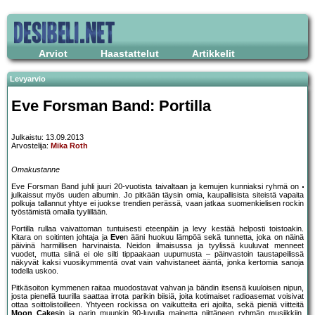
Arviot
Haastattelut
Artikkelit
Levyarvio
Eve Forsman Band: Portilla
Julkaistu: 13.09.2013
Arvostelija:
Mika Roth
Omakustanne
Eve Forsman Band juhli juuri 20-vuotista taivaltaan ja kemujen kunniaksi ryhmä on
julkaissut myös uuden albumin. Jo pitkään täysin omia, kaupallisista siteistä vapaita
polkuja tallannut yhtye ei juokse trendien perässä, vaan jatkaa suomenkielisen rockin
työstämistä omalla tyylillään.
Portilla rullaa vaivattoman tuntuisesti eteenpäin ja levy kestää helposti toistoakin.
Kitara on soitinten johtaja ja
Eve
n ääni huokuu lämpöä sekä tunnetta, joka on näinä
päivinä harmillisen harvinaista. Neidon ilmaisussa ja tyylissä kuuluvat menneet
vuodet, mutta siinä ei ole silti tippaakaan uupumusta – päinvastoin taustapeilissä
näkyvät kaksi vuosikymmentä ovat vain vahvistaneet ääntä, jonka kertomia sanoja
todella uskoo.
Pitkäsoiton kymmenen raitaa muodostavat vahvan ja bändin itsensä kuuloisen nipun,
josta pienellä tuurilla saattaa irrota parikin biisiä, joita kotimaiset radioasemat voisivat
ottaa soittolistoilleen. Yhtyeen rockissa on vaikutteita eri ajoilta, sekä pieniä viitteitä
Moon Cakes
in ja parin muunkin 90-luvulla mainetta niittäneen ryhmän musiikkiin.