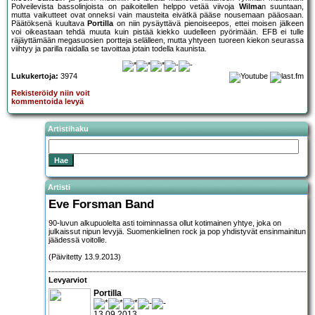
Polveilevista bassolinjoista on paikoitellen helppo vetää viivoja
Wilma
n suuntaan,
mutta vaikutteet ovat onneksi vain mausteita eivätkä pääse nousemaan pääosaan.
Päätöksenä kuultava
Portilla
on niin pysäyttävä pienoiseepos, ettei moisen jälkeen
voi oikeastaan tehdä muuta kuin pistää kiekko uudelleen pyörimään. EFB ei tulle
räjäyttämään megasuosien portteja selälleen, mutta yhtyeen tuoreen kiekon seurassa
viihtyy ja parilla raidalla se tavoittaa jotain todella kaunista.
Lukukertoja:
3974
Rekisteröidy niin voit
kommentoida levyä
Artistihaku
Artisti
Eve Forsman Band
90-luvun alkupuolelta asti toiminnassa ollut kotimainen yhtye, joka on
julkaissut nipun levyjä. Suomenkielinen rock ja pop yhdistyvät ensinmainitun
jäädessä voitolle.
(Päivitetty 13.9.2013)
Levyarviot
Portilla
13.09.2013