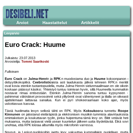
Arviot
Haastattelut
Artikkelit
Levyarvio
Euro Crack: Huume
Julkaistu: 23.07.2013
Arvostelija:
Tommi Saarikoski
Fullsteam
Euro Crack
on
Julma-Henri
n ja
RPK
:n muodostama duo ja
Huume
kokoonpanon
debyyttikokopitkä.
Ceebrolistics
ista asti laadukasta jälkeä tehneen RPK:n meriitit
ovat kovia etenkin tuotantopuolella, mutta Julma-Henrin sielunmaailmaan en ole oikein
koskaan päässyt käsiksi. Yhteistyö tuntuu toimivan hyvin, sillä Huumeella kummatkin
nostavat rimaa entisestään. Etenkin Julma-Henrin sanoma tuntuu kypsyneen -
pahimmat väkinäiset provosoinnit sekä ylilyönnit ovat vähentyneet ja tilalla on oikeasti
ajattelemaan laittavaa sanailua. Kun ei pyri shokeeraamaan koko ajan, myös
uskottavuus kasvaa.
Tästä huolimatta levyn selkeä tähti on RPK. Myös
Koksukoo
na tunnettu
Roope
Kinnunen
on jalostanut eteläräpistä ja elektronisen musiikin tummista alavirtauksista
omintakeisen ja koukuttavan tyylin, jonka huipentuma tämä levy on. Biitit vetävät heti
mukaansa, mutta tarjoavat vielä usean kuuntelun jälkeen uutta löydettävää. Eikä sovi
unohtaa, että RPK loistaa albumilla myös mikrofonin varressa.
Nousut- ja Laskut-puoliskoihin jaettu levy vakuuttaa kummallakin puolellaan, mutta