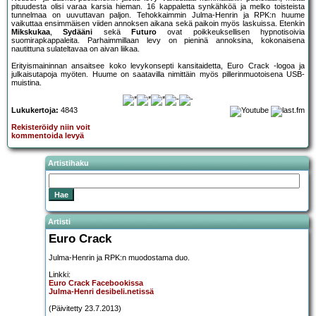
pituudesta olisi varaa karsia hieman. 16 kappaletta synkähköä ja melko toisteista
tunnelmaa on uuvuttavan paljon. Tehokkaimmin Julma-Henrin ja RPK:n huume
vaikuttaa ensimmäisen viiden annoksen aikana sekä paikoin myös laskuissa. Etenkin
Mikskukaa
,
Sydääni
sekä
Futuro
ovat poikkeuksellisen hypnotisoivia
suomirapkappaleita. Parhaimmillaan levy on pieninä annoksina, kokonaisena
nautittuna sulateltavaa on aivan liikaa.
Erityismaininnan ansaitsee koko levykonsepti kansitaidetta, Euro Crack -logoa ja
julkaisutapoja myöten. Huume on saatavilla nimittäin myös pillerinmuotoisena USB-
muistina.
Lukukertoja:
4843
Rekisteröidy niin voit
kommentoida levyä
Artistihaku
Artisti
Euro Crack
Julma-Henrin ja RPK:n muodostama duo.
Linkki:
Euro Crack Facebookissa
Julma-Henri desibeli.netissä
(Päivitetty 23.7.2013)