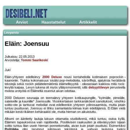
Arviot
Haastattelut
Artikkelit
Levyarvio
Eläin: Joensuu
Julkaistu: 22.05.2013
Arvostelija:
Tommi Saarikoski
Juki
Eläin-yhtyeen edellislevy
2000 Deluxe
nousi kertaheitolla kotimaisen poprockin
kaanoniin. Tiukka kokonaisuus sisälsi pop-melodioita, säröriffejä, ajatuksia herättäviä
tekstejä sekä rockin pidättelemätöntä eläimellisyyttä - oikeastaan kaikkea mitä rock-
levyltä kaipaa. Levyn tukena oli myös yllätysmomentti, sillä
debyyttilevyn
perusteella
moista urotyötä ei Eläimeltä osannut aivan odottaa.
2000 Deluxen seuraaja on teemalevy yhtyeen kotikaupungille, "kylmälle, pimeälle,
sateiselle ja kauniille" Joensuulle. Yksinkertaisen tarkkanäköiset sanoitukset, vinohko
soitto-ote ja tarttuvat melodiat ovat edelleenkin yhtyeen ydinosaamista, mutta jotain
tuntuu puuttuvan. Joensuu ei tihku samanlaista kiimaa kuin edeltäjänsä. Ei Eläin vielä
mikään keski-ikäinen kehäraakki ole, mutta hieman on aikuistuttu.
Albumi on äänitetty lauluja lukuun ottamatta studiolivenä, mikä tuntuu, outoa kyllä,
Eläimen tapauksessa vain rajoitteelta. Positiivisen raakuuden ja eläväisyyden sijaan
soitto tuntuu liian usein hieman ponnettomalta, aivan kuin jotain puuttuisi. Esimerkiksi
Politiikka
olisi tarvinnut julistavan tekstinsä ja vahvan laulunsa tueksi