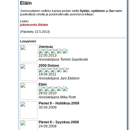
Eläin
Joensuulainen nelikko kartaa jostain sieltä
Sydän, sydämen
ja
Sur-rur
in
puolivälistä vinolla ja poukkoilevalla asennerockillaan.
Linkki:
jukirecords.fi/elain
(Päivitetty 22.5.2013)
Levyarviot
Joensuu
22.05.2013
Arvostelijana Tommi Saarikoski
2000 Deluxe
19.04.2011
Arvostelijana Jani Ekblom
Eläin
28.02.2010
Arvostelijana Mika Roth
Pienet II – Huhtikuu 2009
30.04.2009
Pienet II – Syyskuu 2008
24.09.2008