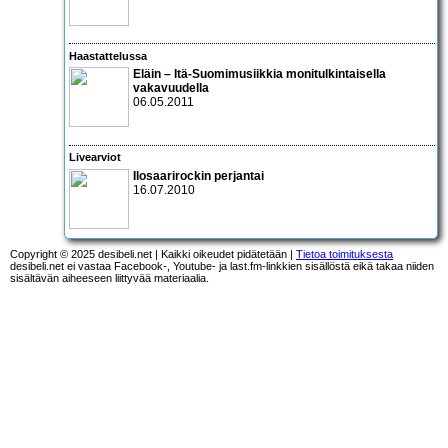
Haastattelussa
Eläin
– Itä-Suomimusiikkia monitulkintaisella
vakavuudella
06.05.2011
Livearviot
Ilosaarirockin perjantai
16.07.2010
Copyright © 2025 desibeli.net | Kaikki oikeudet pidätetään |
Tietoa toimituksesta
desibeli.net ei vastaa Facebook-, Youtube- ja last.fm-linkkien sisällöstä eikä takaa niiden
sisältävän aiheeseen liittyvää materiaalia.