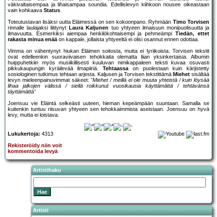
väkivaltaisempaa ja lihaisampaa soundia. Edellislevyn kiihkoon nousee oikeastaan
vain kohkaava
Status
.
Toteutustavan lisäksi uutta Eläimessä on sen kokoonpano. Ryhmään
Timo Torvisen
rinnalle laulajaksi liittynyt
Laura Kaljunen
tuo yhtyeen ilmaisuun monipuolisuutta ja
ilmavuutta. Esimerkiksi aiempaa henkilökohtaisempi ja pehmeämpi
Tiedän, ettet
rakasta minua enää
on kappale, jollaista yhtyeeltä ei olisi osannut ennen odottaa.
Vimma on vähentynyt hiukan Eläimen soitosta, mutta ei lyriikoista. Torvisen tekstit
ovat edelleenkin suoraviivaisen tehokkaita olematta liian yksinkertaisia. Albumin
huippuhetkiin myös musiikillisesti kuuluvan nimikappaleen teksti kuvaa osuvasti
pikkukaupungin kyräilevää ilmapiiriä.
Tehtaassa
on puolestaan kuin kärjistetty
sosiologinen tutkimus tehtaan arjesta. Kaljusen ja Torvisen tekstittämä
Miehet
sisältää
levyn mieleenpainuvimmat säkeet:
"Miehet / meillä ei ole muuta yhteistä / kuin löysää
lihaa jalkojen välissä / siellä roikkunut vuosikausia käyttämättä / tehtävänsä
täyttämättä"
Joensuu vie Eläintä selkeästi uuteen, hieman kepeämpään suuntaan. Samalla se
kuitenkin tuntuu riisuvan yhtyeen sen tehokkaimmista aseistaan. Joensuu on hyvä
levy, mutta ei loistava.
Lukukertoja:
4313
Rekisteröidy niin voit
kommentoida levyä
Artistihaku
Artisti