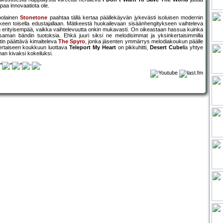
aa innovaatiota ole.
oolainen
Stonetone
paahtaa tällä kertaa päällekäyvän jykevästi isoluisen modernin
tkeen toisella edustajallaan. Mätkeestä huokailevaan sisäänhengitykseen vaihteleva
 erityisempää, vaikka vaihtelevuutta onkin mukavasti. On oikeastaan hassua kuinka
 saman bändin tuotoksia. Ehkä juuri siksi ne melodisimmat ja yksinkertaisimmilla
etin päättävä kimalteleva
The Spyro
, jonka jäsenten ymmärrys melodiakoukun päälle
kertaiseen koukkuun luottava
Teleport My Heart
on pikkuhitti,
Desert Cube
lla yhtye
n kivaksi kokeiluksi.