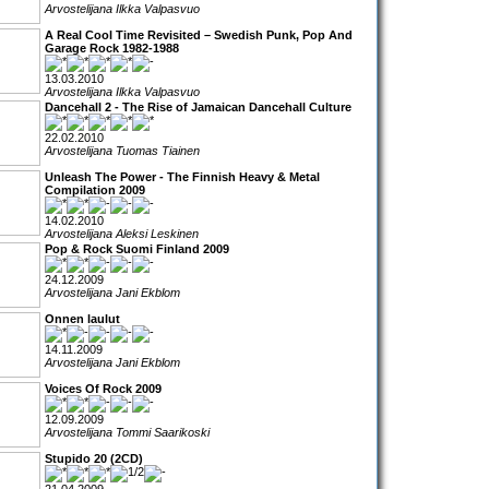
Arvostelijana Ilkka Valpasvuo
A Real Cool Time Revisited – Swedish Punk, Pop And
Garage Rock 1982-1988
13.03.2010
Arvostelijana Ilkka Valpasvuo
Dancehall 2 - The Rise of Jamaican Dancehall Culture
22.02.2010
Arvostelijana Tuomas Tiainen
Unleash The Power - The Finnish Heavy & Metal
Compilation 2009
14.02.2010
Arvostelijana Aleksi Leskinen
Pop & Rock Suomi Finland 2009
24.12.2009
Arvostelijana Jani Ekblom
Onnen laulut
14.11.2009
Arvostelijana Jani Ekblom
Voices Of Rock 2009
12.09.2009
Arvostelijana Tommi Saarikoski
Stupido 20 (2CD)