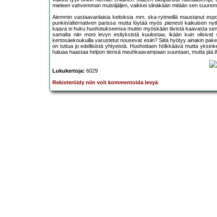
mieleen vahvemman muistijäljen, vaikkei siinäkään mitään sen suuremp
Aiemmin vastaavanlaisia keitoksia mm. ska-rytmeillä maustanut esp
punkin/alternativen parissa mutta löytää myös pienesti kaikuisen ny
kaava ei huku huohotukseensa muttei myöskään tiivistä kaavasta sen
samalta niin moni levyn esityksistä kuulostaa, ikään kuin olisivat
kertosäekoukuilla varustetut nousevat esiin? Siitä hyötyy ainakin pak
on tuttua jo edellisistä yhtyeistä. Huohottaen hölkkäävä mutta yksin
haluaa haastaa helpon tiensä meuhkaavampaan suuntaan, mutta jää iha
Lukukertoja:
6029
Rekisteröidy niin voit kommentoida levyä