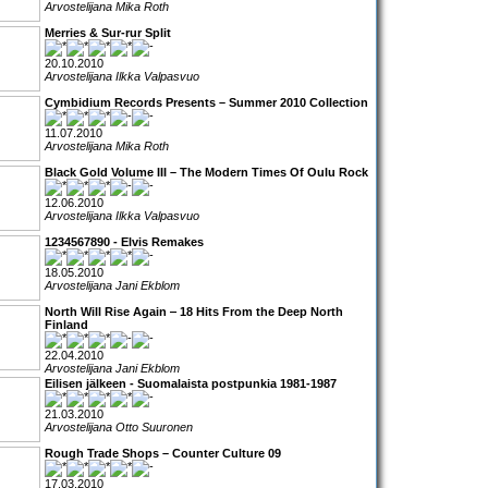
Arvostelijana Mika Roth
Merries & Sur-rur Split
20.10.2010
Arvostelijana Ilkka Valpasvuo
Cymbidium Records Presents – Summer 2010 Collection
11.07.2010
Arvostelijana Mika Roth
Black Gold Volume III – The Modern Times Of Oulu Rock
12.06.2010
Arvostelijana Ilkka Valpasvuo
1234567890 - Elvis Remakes
18.05.2010
Arvostelijana Jani Ekblom
North Will Rise Again ‒ 18 Hits From the Deep North
Finland
22.04.2010
Arvostelijana Jani Ekblom
Eilisen jälkeen - Suomalaista postpunkia 1981-1987
21.03.2010
Arvostelijana Otto Suuronen
Rough Trade Shops – Counter Culture 09
17.03.2010