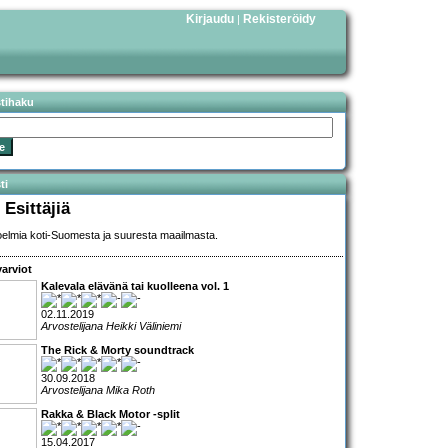
Kirjaudu
Rekisteröidy
|
stihaku
ti
 Esittäjiä
elmia koti-Suomesta ja suuresta maailmasta.
arviot
Kalevala elävänä tai kuolleena vol. 1
02.11.2019
Arvostelijana Heikki Väliniemi
The Rick & Morty soundtrack
30.09.2018
Arvostelijana Mika Roth
Rakka & Black Motor -split
15.04.2017