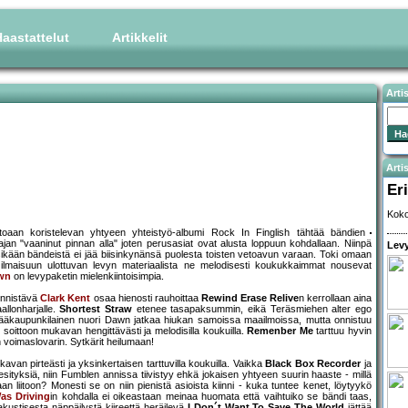
aastattelut
Artikkelit
Arti
Artis
Eri
Koko
ittoaan koristelevan yhtyeen yhteistyö-albumi Rock In Finglish tähtää bändien
an "vaaninut pinnan alla" joten perusasiat ovat alusta loppuun kohdallaan. Niinpä
Levy
yksikään bändeistä ei jää biisinkynänsä puolesta toisten vetoavun varaan. Toki omaan
 ilmaisuun ulottuvan levyn materiaalista ne melodisesti koukukkaimmat nousevat
wn
on levypaketin mielenkiintoisimpia.
äynnistävä
Clark Kent
osaa hienosti rauhoittaa
Rewind Erase Relive
n kerrollaan aina
allonharjalle.
Shortest Straw
etenee tasapaksummin, eikä Teräsmiehen alter ego
e. Pääkaupunkilainen nuori Dawn jatkaa hiukan samoissa maailmoissa, mutta onnistuu
soittoon mukavan hengittävästi ja melodisilla koukuilla.
Remenber Me
tarttuu hyvin
n voimaslovarin. Sytkärit heilumaan!
avan pirteästi ja yksinkertaisen tarttuvilla koukuilla. Vaikka
Black Box Recorder
ja
tyksiä, niin Fumblen annissa tiivistyy ehkä jokaisen yhtyeen suurin haaste - millä
an liitoon? Monesti se on niin pienistä asioista kiinni - kuka tuntee kenet, löytyykö
as Driving
in kohdalla ei oikeastaan meinaa huomata että vaihtuiko se bändi taas,
 akustisesta näppäilystä kiireettä heräilevä
I Don´t Want To Save The World
jättää