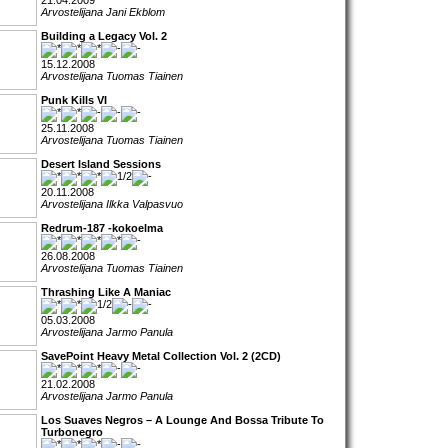
21.04.2009
Arvostelijana Jani Ekblom
Building a Legacy Vol. 2
15.12.2008
Arvostelijana Tuomas Tiainen
Punk Kills VI
25.11.2008
Arvostelijana Tuomas Tiainen
Desert Island Sessions
20.11.2008
Arvostelijana Ilkka Valpasvuo
Redrum-187 -kokoelma
26.08.2008
Arvostelijana Tuomas Tiainen
Thrashing Like A Maniac
05.03.2008
Arvostelijana Jarmo Panula
SavePoint Heavy Metal Collection Vol. 2 (2CD)
21.02.2008
Arvostelijana Jarmo Panula
Los Suaves Negros – A Lounge And Bossa Tribute To
Turbonegro