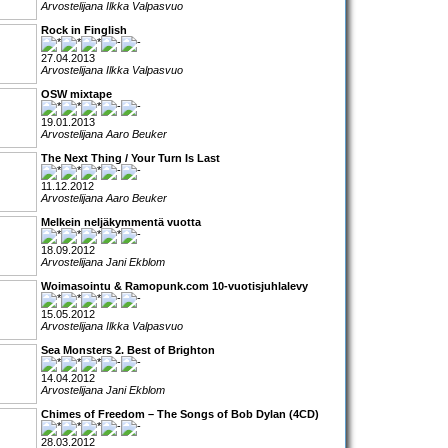
Arvostelijana Ilkka Valpasvuo
Rock in Finglish
27.04.2013
Arvostelijana Ilkka Valpasvuo
OSW mixtape
19.01.2013
Arvostelijana Aaro Beuker
The Next Thing / Your Turn Is Last
11.12.2012
Arvostelijana Aaro Beuker
Melkein neljäkymmentä vuotta
18.09.2012
Arvostelijana Jani Ekblom
Woimasointu & Ramopunk.com 10-vuotisjuhlalevy
15.05.2012
Arvostelijana Ilkka Valpasvuo
Sea Monsters 2. Best of Brighton
14.04.2012
Arvostelijana Jani Ekblom
Chimes of Freedom – The Songs of Bob Dylan (4CD)
28.03.2012