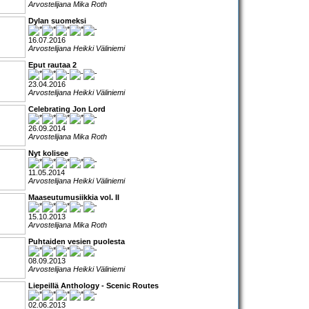
Arvostelijana Mika Roth
Dylan suomeksi
16.07.2016
Arvostelijana Heikki Väliniemi
Eput rautaa 2
23.04.2016
Arvostelijana Heikki Väliniemi
Celebrating Jon Lord
26.09.2014
Arvostelijana Mika Roth
Nyt kolisee
11.05.2014
Arvostelijana Heikki Väliniemi
Maaseutumusiikkia vol. II
15.10.2013
Arvostelijana Mika Roth
Puhtaiden vesien puolesta
08.09.2013
Arvostelijana Heikki Väliniemi
Liepeillä Anthology - Scenic Routes
02.06.2013