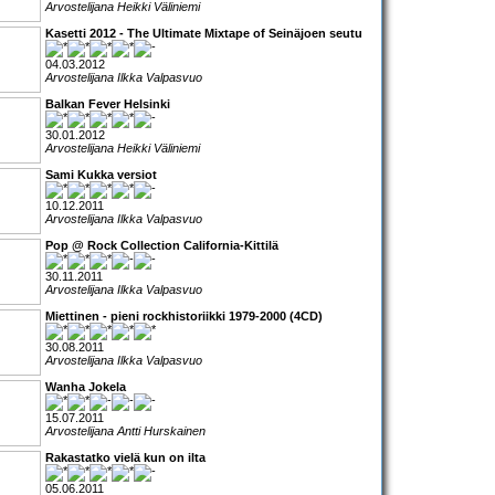
Arvostelijana Heikki Väliniemi
Kasetti 2012 - The Ultimate Mixtape of Seinäjoen seutu
04.03.2012
Arvostelijana Ilkka Valpasvuo
Balkan Fever Helsinki
30.01.2012
Arvostelijana Heikki Väliniemi
Sami Kukka versiot
10.12.2011
Arvostelijana Ilkka Valpasvuo
Pop @ Rock Collection California-Kittilä
30.11.2011
Arvostelijana Ilkka Valpasvuo
Miettinen - pieni rockhistoriikki 1979-2000 (4CD)
30.08.2011
Arvostelijana Ilkka Valpasvuo
Wanha Jokela
15.07.2011
Arvostelijana Antti Hurskainen
Rakastatko vielä kun on ilta
05.06.2011