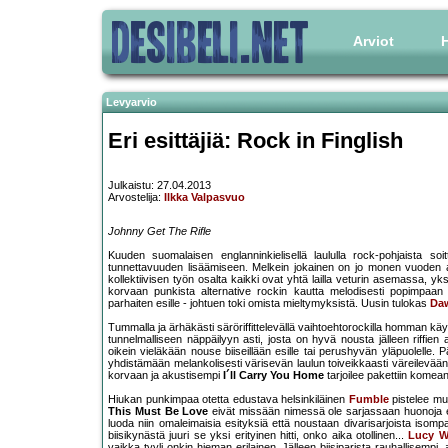
Arviot
H
Levyarvio
Eri esittäjiä: Rock in Finglish
Julkaistu: 27.04.2013
Arvostelija:
Ilkka Valpasvuo
Johnny Get The Rifle
Kuuden suomalaisen englanninkielisellä laululla rock-pohjaista so
tunnettavuuden lisäämiseen. Melkein jokainen on jo monen vuoden aj
kollektiivisen työn osalta kaikki ovat yhtä lailla veturin asemassa, 
korvaan punkista alternative rockin kautta melodisesti popimpaan
parhaiten esille - johtuen toki omista mieltymyksistä. Uusin tulokas
Da
Tummalla ja ärhäkästi säröriffittelevällä vaihtoehtorockilla homman k
tunnelmalliseen näppäilyyn asti, josta on hyvä nousta jälleen riffien a
oikein vieläkään nouse biiseillään esille tai perushyvän yläpuolell
yhdistämään melankolisesti värisevän laulun toiveikkaasti väreilevään 
korvaan ja akustisempi
I´ll Carry You Home
tarjoilee pakettiin komea
Hiukan punkimpaa otetta edustava helsinkiläinen
Fumble
pistelee muk
This Must Be Love
eivät missään nimessä ole sarjassaan huonoja esi
luoda niin omaleimaisia esityksiä että noustaan divarisarjoista isompa
biisikynästä juuri se yksi erityinen hitti, onko aika otollinen...
Lucy W
vaikka tyyli onkin hieman erilainen. Jälleen biisiparista rauhallisempi,