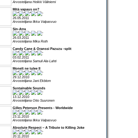
Arvostelijana Heikki Väliniemi
Mitä vapaus on?
26.05.2011
Arvostelijana Ilkka Valpasvuo
Sin-Atra
26.03.2011
Arvostelijana Mika Roth
Candy Cane & Oranssi Pazuzu -split
03.02.2011
Arvostelijana Samuli Ala-Lahti
Monelt ne tulee II
29.12.2010
Arvostelijana Jani Ekblom
Sustainable Sounds
13.12.2010
Arvostelijana Otto Suuronen
Gilles Peterson Presents - Worldwide
23.11.2010
Arvostelijana Ilkka Valpasvuo
Absolute Respect – A Tribute to Killing Joke
20.11.2010