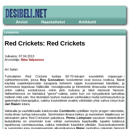
Arviot
Haastattelut
Artikkelit
Levyarvio
Red Crickets: Red Crickets
Julkaistu: 07.04.2013
Arvostelija:
Ilkka Valpasvuo
Art Safari
Turkulainen Red Crickets luottaa 60-70-lukujen soundeihin nojaavaan
vaihtoehtorockiin, jossa
Roy Gonzales
in koskettimet ovat isossa roolissa. Bändi
käyttää saatekirjeessään sanaparia boheemi rappio kuvastamaan bändiään, ja
semmoista leppoisaa hälläväliä -nostalgisuutta ja kiireetöntä ilmavuutta toiminnassa
onkin vaikka sovituksissa onkin järki mukana ja biisit etenevät hienosti.
Vaihtoehtorock on hämäävä "genre"-valinta, sekin kun voi nykypäivänä tarkoittaa
melkein mitä vain. Itse tiivistäisin touhun mukavan värikkääksi mutta tummasyiseksi ja
ajattomaksi kitarapopiksi, vaikka koskettimet ovatkin vähintään yhtä vahva veturi kuin
Jari Räävi
n kitara.
Valoisalla ja vauhdikkaalla kakkosraita
Corridor
illa syleillään myös progen rakenteita,
mutta ilman turhaa tukevuutta. Semmoinen ilmava heleys ja seesteinen leijailevuus on
olennainen piirre Red Cricketsin paketissa.
Perttu Lempisen
savuisen melankolinen
laulutulkinta on enemmän kuin vähän semmoista baarituolilla tupakki kädessä
tapahtuvaa runonlausuntaa, vaikka melodisiin kaariinkin ylletään. Suoraviivaisemmin
ja sanoisinko jopa munakkaammin alkupotkaiseva
Water
rauhoittuu säkeisiin hienosti