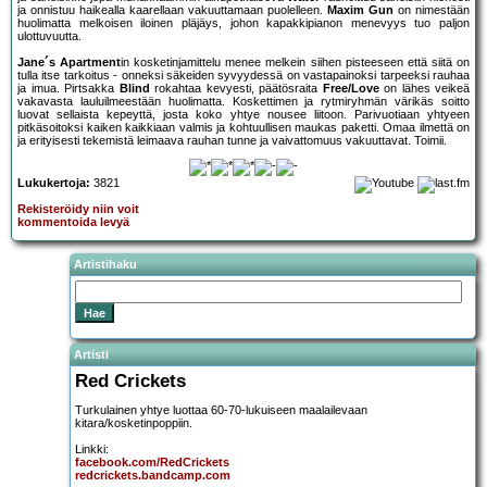
ja onnistuu haikealla kaarellaan vakuuttamaan puolelleen.
Maxim Gun
on nimestään
huolimatta melkoisen iloinen pläjäys, johon kapakkipianon menevyys tuo paljon
ulottuvuutta.
Jane´s Apartment
in kosketinjamittelu menee melkein siihen pisteeseen että siitä on
tulla itse tarkoitus - onneksi säkeiden syvyydessä on vastapainoksi tarpeeksi rauhaa
ja imua. Pirtsakka
Blind
rokahtaa kevyesti, päätösraita
Free/Love
on lähes veikeä
vakavasta lauluilmeestään huolimatta. Koskettimen ja rytmiryhmän värikäs soitto
luovat sellaista kepeyttä, josta koko yhtye nousee liitoon. Parivuotiaan yhtyeen
pitkäsoitoksi kaiken kaikkiaan valmis ja kohtuullisen maukas paketti. Omaa ilmettä on
ja erityisesti tekemistä leimaava rauhan tunne ja vaivattomuus vakuuttavat. Toimii.
Lukukertoja:
3821
Rekisteröidy niin voit
kommentoida levyä
Artistihaku
Artisti
Red Crickets
Turkulainen yhtye luottaa 60-70-lukuiseen maalailevaan
kitara/kosketinpoppiin.
Linkki:
facebook.com/RedCrickets
redcrickets.bandcamp.com