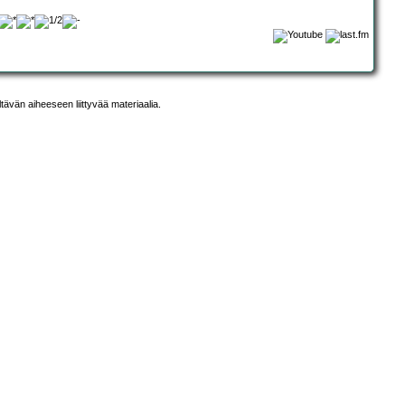
ltävän aiheeseen liittyvää materiaalia.