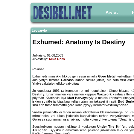
Arviot
H
Levyarvio
Exhumed: Anatomy Is Destiny
Julkaistu: 01.08.2003
Arvostelija:
Mika Roth
Relapse
Exhumedin musiikki liikkuu genressä nimeltä
Gore Metal
, vaikuttae
Jos yhtye nimeltä
Carcass
sanoo sinulle jotain, ota siitä viisi ask
Yhdysvaltalais-nelikko vaikuttaa.
Jo vuodesta 1991 tahkonneen remmin uutukainen lähtee hitaasti käynt
Destiny
. Ensimmäinen varsinainen kappale
Waxwork
kaataa sitten j
pöytään. Kitaristi/laulaja
Matt Harvey
n tyly ja matala korina/murina yh
iskien syvälle ja lujaa kuuntelijan tajunnan takaseiniin asti.
Bud Burk
siitä että tämä trimmattu gore-kone pysyy kellontarkasti käynnissä.
Vaikka pitkäsoitto ei tarjoa mitään ehdottomia klassikkoraitoja, on 
miinukseksi voi lukea joidenkin kappaleiden turhan venyttämisen,
Goressa suurimman osan aikaa, mutta kuten yhtye toteaa: ”Death is certa
Suosikeikseni nostan neljäntenä kuultavan
Under The Knife
n, sek
Arclight
in. Syyskuun ensimmäisenä päivänä julkaistava levy on yks
lievästä verenvähyydestä.