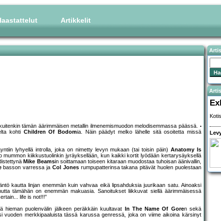
aastattelut
Artikkelit
Arti
Artis
Ex
Koti
n kuitenkin tämän äärimmäisen metallin ilmenemismuodon melodisemmassa päässä.
elta kohti
Children Of Bodom
ia. Näin päädyt melko lähelle sitä osoitetta missä
Levy
iin lyhyellä introlla, joka on nimetty levyn mukaan (tai toisin päin)
Anatomy Is
o mummon kiikkustuolinkin jyräyksellään, kun kaikki kortit lyödään kertarysäyksellä
distettynä
Mike Beams
in soittamaan toiseen kitaraan muodostaa tuhoisan äänivallin,
e
basson varressa ja
Col Jones
rumpupatterinsa takana pitävät huolen puolestaan
vääntö kautta linjan enemmän kuin vahvaa eikä lipsahduksia juurikaan satu. Ainoaksi
 mutta tämähän on enemmän makuasia. Sanoitukset liikkuvat siellä äärimmäisessä
in... life is not!!!”
ä hieman puolenvälin jälkeen peräkkäin kuultavat
In The Name Of Gore
n sekä
i vuoden merkkipaaluista tässä karussa genressä, joka on viime aikoina kärsinyt