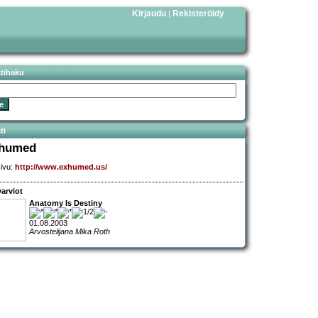
Kirjaudu
Rekisteröidy
|
stihaku
ti
humed
sivu:
http://www.exhumed.us/
arviot
Anatomy Is Destiny
01.08.2003
Arvostelijana Mika Roth