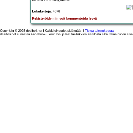
Lukukertoja:
4876
Rekisteröidy niin voit kommentoida levyä
Copyright © 2025 desibeli.net | Kaikki oikeudet pidätetään |
Tietoa toimituksesta
desibeli.net ei vastaa Facebook-, Youtube- ja last.fm-linkkien sisällöstä eikä takaa niiden sisä