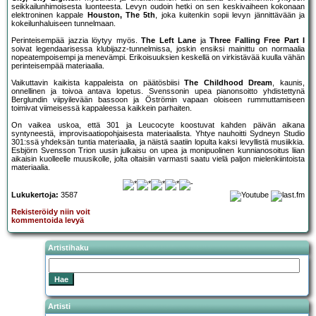
seikkailunhimoisesta luonteesta. Levyn oudoin hetki on sen keskivaiheen kokonaan
elektroninen kappale
Houston, The 5th
, joka kuitenkin sopii levyn jännittävään ja
kokeilunhaluiseen tunnelmaan.
Perinteisempää jazzia löytyy myös.
The Left Lane
ja
Three Falling Free Part I
soivat legendaarisessa klubijazz-tunnelmissa, joskin ensiksi mainittu on normaalia
nopeatempoisempi ja menevämpi. Erikoisuuksien keskellä on virkistävää kuulla vähän
perinteisempää materiaalia.
Vaikuttavin kaikista kappaleista on päätösbiisi
The Childhood Dream
, kaunis,
onnellinen ja toivoa antava lopetus. Svenssonin upea pianonsoitto yhdistettynä
Berglundin viipyilevään bassoon ja Öströmin vapaan oloiseen rummuttamiseen
toimivat viimeisessä kappaleessa kaikkein parhaiten.
On vaikea uskoa, että 301 ja Leucocyte koostuvat kahden päivän aikana
syntyneestä, improvisaatiopohjaisesta materiaalista. Yhtye nauhoitti Sydneyn Studio
301:ssä yhdeksän tuntia materiaalia, ja näistä saatiin lopulta kaksi levyllistä musiikkia.
Esbjörn Svensson Trion uusin julkaisu on upea ja monipuolinen kunnianosoitus liian
aikaisin kuolleelle muusikolle, jolta oltaisiin varmasti saatu vielä paljon mielenkiintoista
materiaalia.
Lukukertoja:
3587
Rekisteröidy niin voit
kommentoida levyä
Artistihaku
Artisti