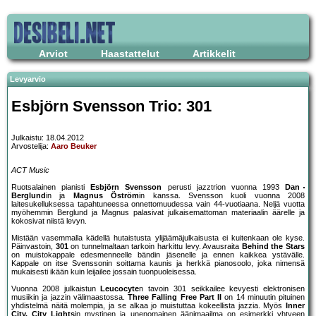
Arviot
Haastattelut
Artikkelit
Levyarvio
Esbjörn Svensson Trio: 301
Julkaistu: 18.04.2012
Arvostelija:
Aaro Beuker
ACT Music
Ruotsalainen pianisti
Esbjörn Svensson
perusti jazztrion vuonna 1993
Dan
Berglund
in ja
Magnus Öström
in kanssa. Svensson kuoli vuonna 2008
laitesukelluksessa tapahtuneessa onnettomuudessa vain 44-vuotiaana. Neljä vuotta
myöhemmin Berglund ja Magnus palasivat julkaisemattoman materiaalin äärelle ja
kokosivat niistä levyn.
Mistään vasemmalla kädellä hutaistusta ylijäämäjulkaisusta ei kuitenkaan ole kyse.
Päinvastoin,
301
on tunnelmaltaan tarkoin harkittu levy. Avausraita
Behind the Stars
on muistokappale edesmenneelle bändin jäsenelle ja ennen kaikkea ystävälle.
Kappale on itse Svenssonin soittama kaunis ja herkkä pianosoolo, joka nimensä
mukaisesti ikään kuin leijailee jossain tuonpuoleisessa.
Vuonna 2008 julkaistun
Leucocyte
n tavoin 301 seikkailee kevyesti elektronisen
musiikin ja jazzin välimaastossa.
Three Falling Free Part II
on 14 minuutin pituinen
yhdistelmä näitä molempia, ja se alkaa jo muistuttaa kokeellista jazzia. Myös
Inner
City, City Lights
in mystinen ja unenomainen äänimaailma on esimerkki yhtyeen