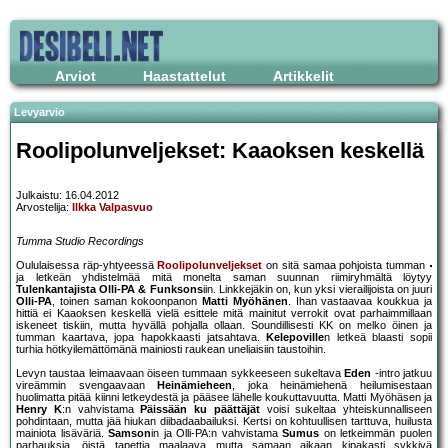
Arviot
Haastattelut
Artikkelit
Levyarvio
Roolipolunveljekset: Kaaoksen keskellä
Julkaistu: 16.04.2012
Arvostelija:
Ilkka Valpasvuo
Tumma Studio Recordings
Oululaisessa räp-yhtyeessä
Roolipolunveljekset
on sitä samaa pohjoista tumman
ja letkeän yhdistelmää mitä monelta saman suunnan riimiryhmältä löytyy
Tulenkantajista
Olli-PA & Funksons
iin. Linkkejäkin on, kun yksi vierailijoista on juuri
Olli-PA
, toinen saman kokoonpanon
Matti Myöhänen
. Ihan vastaavaa koukkua ja
hittiä ei Kaaoksen keskellä vielä esittele mitä mainitut verrokit ovat parhaimmillaan
iskeneet tiskiin, mutta hyvällä pohjalla ollaan. Soundillisesti KK on melko öinen ja
tumman kaartava, jopa hapokkaasti jatsahtava.
Kelepoville
n letkeä blaasti sopii
turhia hötkyilemättömänä mainiosti raukean uneliaisiin taustoihin.
Levyn taustaa leimaavaan öiseen tummaan sykkeeseen sukeltava
Eden
-intro jatkuu
vireämmin svengaavaan
Heinämieheen
, joka heinämiehenä heilumisestaan
huolimatta pitää kiinni letkeydestä ja pääsee lähelle koukuttavuutta. Matti Myöhäsen ja
Henry K
:n vahvistama
Päissään ku päättäjät
voisi sukeltaa yhteiskunnalliseen
pohdintaan, mutta jää hiukan diibadaabailuksi. Kertsi on kohtuullisen tarttuva, huilusta
mainiota lisäväriä.
Samson
in ja Olli-PA:n vahvistama
Sumus
on letkeimmän puolen
parhauksia, öistä tapettia maalaava mutta samaan aikaan kipakasti sykkivä