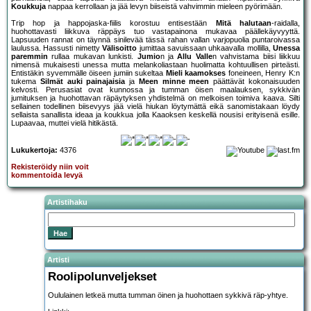
Koukkuja
nappaa kerrollaan ja jää levyn biiseistä vahvimmin mieleen pyörimään.
Trip hop ja happojaska-fiilis korostuu entisestään
Mitä halutaan
-raidalla,
huohottavasti liikkuva räppäys tuo vastapainona mukavaa päällekäyvyyttä.
Lapsuuden rannat on täynnä sinilevää tässä rahan vallan varjopuolia puntaroivassa
laulussa. Hassusti nimetty
Välisoitto
jumittaa savuissaan uhkaavalla mollilla,
Unessa
paremmin
rullaa mukavan lunkisti.
Jumio
n ja
Allu Valle
n vahvistama biisi liikkuu
nimensä mukaisesti unessa mutta melankoliastaan huolimatta kohtuullisen pirteästi.
Entistäkin syvemmälle öiseen jumiin sukeltaa
Mieli kaamokses
foneineen, Henry K:n
tukema
Silmät auki painajaisia
ja
Meen minne meen
päättävät kokonaisuuden
kelvosti. Perusasiat ovat kunnossa ja tumman öisen maalauksen, sykkivän
jumituksen ja huohottavan räpäytyksen yhdistelmä on melkoisen toimiva kaava. Silti
sellainen todellinen biisevyys jää vielä hiukan löytymättä eikä sanomistakaan löydy
sellaista sanallista ideaa ja koukkua jolla Kaaoksen keskellä nousisi erityisenä esille.
Lupaavaa, muttei vielä hitikästä.
Lukukertoja:
4376
Rekisteröidy niin voit
kommentoida levyä
Artistihaku
Artisti
Roolipolunveljekset
Oululainen letkeä mutta tumman öinen ja huohottaen sykkivä räp-yhtye.