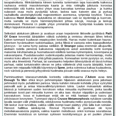
tasapainoilusta. Minkäänlaista kiireen tunnetta tuntematon tapa kasvatella kaikessa
rauhassa entistä massiivisempia kaaria ja rinta rottingilla julistusta korostaa
entisestään sitä kuinka isoksi yhtye osaa kasvattaa tummaa pauhua - ja kuinka
sulavasti osaa myös pysäyttää tulvan, laskea taas katseen alas ja purkaa
rauhallisella uloshengityksellä majesteettisen asentonsa, tyhjentää keuhkot. Tässä
kaikessa
Henri Annala
n laulutulkinta on oikeastaan vain se täydentäjä ja kuorrute,
mutta samalla se myös hämmästyttävästi johtaa sävyjä, nousuja ja laskuja
dominoivasti. Pisteenä i:n päälle yhtye ymmärtää myös hyödyntää kuulaita torvia
hillityn loppukirskutuksen vastapainona.
Selkeästi aloituksen jälkeen jo avattuun uraan kepeämmin liikkeelle pyrähtävä
Path
Of Grace
keventää ääripäiden välistä suhdetta ja onnistuu olemaan lähes letkeä
kaiken tummasti kuultavan eeppisyyden keskellä. Harras muttei kuitenkaan hauras.
Eteerisen hyväntuulinen tuokiomaalaus, jonka fiilistä ei vastusta edes loppupullistelun
jykevyys - se sama hymy paistaa sielläkin.
O Stranger
palaa enemmän alkujuurille,
aloittaen todella pienestä kaikuisesta näppäilystä askel askeleelta kohti isompia
maisemia kiiruhtamatta ja huomattavasti edellistä luentaa kylmempänä, kovempana ja
vakavampana. Puuduttavuuden sudenkuopalta pelastaa mainio harmoniantaju, mutta
onneksi koko albumi ei ole yhtä jylhää paatosta. Komeaahan tornin pystytys on, mutta
myös aika ilmeetöntä. Parhaat, tai sanotaanko helpoiten lähestyttävät eli tässä kohtaa
parhaat, raidat tuntuisivatkin olevan ne jotka välttelevät yhtä suuria ääripäitä, kuten
saman tein reippaalla hölkällä käynnistyvä
Spew
, jonka soinnissa kaikaa kuulaudesta,
rock-säröstä ja pienestä jylhyydestä huolimatta jossain siellä seassa myös heleys.
Pariminuuttinen kitarasurruttelulla koristeltu välisoittosaarna
J´Adore
avaa tietä
Enough To Me
n ehkä levyn pehmeimpään hiljaiseen aloitukseen josta jatketaan
pehmeästi myös puhaltimien parissa. Vasta kahden minuutin kohdalla yhtye vyöryttää
patovallit auki ja antaa kitaravallimöyryämisen tulvia. Laulun mukaantulo aloittaa
biisissä jo kolmannen uuden kerroksen reilua minuuttia myöhemmin, jonka tasoilla
jumitetaan isosti pari minuuttia kunnes on aika taas riisutun näppäilyn ja uudestaan
kasvatuksen. Isous ei kuitenkaan enää ole se mitä haetaan vaan kasvu jää
ykköstason keveyteen. Tummasti viipyvä
Crusoe Metamorphosis
nykäisee samalla
tavalla tasojen välit yhtäkkisellä, odotuksesta huolimatta melko pystysuoralla nostolla.
Silti laskut ovat turvallisia, vaikka välillä isompi kaari päättyy yhtä lailla kuin seinään.
Hienosti halllittua äänikäyrää. Revival Hymnsillä ei juurikaan ole kyse
melodiakaavaisesta popista, vaikka kaarien melodisuus onkin komeaa seurattavaa.
Enemmän keskiössä on tumman sykkeen keskittyneisyys ja eri puolien yhteen