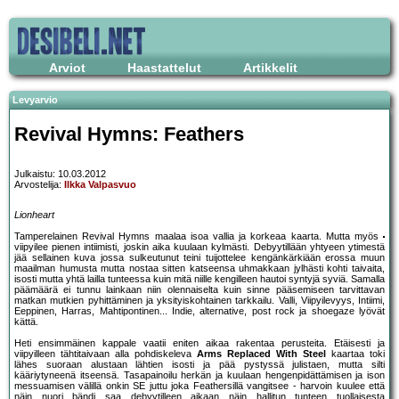
Arviot
Haastattelut
Artikkelit
Levyarvio
Revival Hymns: Feathers
Julkaistu: 10.03.2012
Arvostelija:
Ilkka Valpasvuo
Lionheart
Tamperelainen Revival Hymns maalaa isoa vallia ja korkeaa kaarta. Mutta myös
viipyilee pienen intiimisti, joskin aika kuulaan kylmästi. Debyytillään yhtyeen ytimestä
jää sellainen kuva jossa sulkeutunut teini tuijottelee kengänkärkiään erossa muun
maailman humusta mutta nostaa sitten katseensa uhmakkaan jylhästi kohti taivaita,
isosti mutta yhtä lailla tunteessa kuin mitä niille kengilleen hautoi syntyjä syviä. Samalla
päämäärä ei tunnu lainkaan niin olennaiselta kuin sinne pääsemiseen tarvittavan
matkan mutkien pyhittäminen ja yksityiskohtainen tarkkailu. Valli, Viipyilevyys, Intiimi,
Eeppinen, Harras, Mahtipontinen... Indie, alternative, post rock ja shoegaze lyövät
kättä.
Heti ensimmäinen kappale vaatii eniten aikaa rakentaa perusteita. Etäisesti ja
viipyilleen tähtitaivaan alla pohdiskeleva
Arms Replaced With Steel
kaartaa toki
lähes suoraan alustaan lähtien isosti ja pää pystyssä julistaen, mutta silti
kääriytyneenä itseensä. Tasapainoilu herkän ja kuulaan hengenpidättämisen ja ison
messuamisen välillä onkin SE juttu joka Feathersillä vangitsee - harvoin kuulee että
näin nuori bändi saa debyytilleen aikaan näin hallitun tunteen tuollaisesta