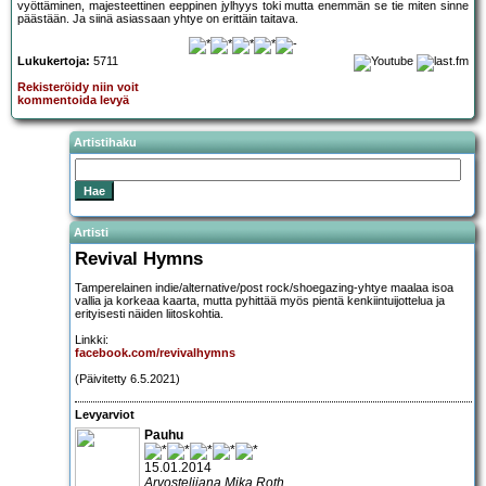
vyöttäminen, majesteettinen eeppinen jylhyys toki mutta enemmän se tie miten sinne
päästään. Ja siinä asiassaan yhtye on erittäin taitava.
Lukukertoja:
5711
Rekisteröidy niin voit
kommentoida levyä
Artistihaku
Artisti
Revival Hymns
Tamperelainen indie/alternative/post rock/shoegazing-yhtye maalaa isoa
vallia ja korkeaa kaarta, mutta pyhittää myös pientä kenkiintuijottelua ja
erityisesti näiden liitoskohtia.
Linkki:
facebook.com/revivalhymns
(Päivitetty 6.5.2021)
Levyarviot
Pauhu
15.01.2014
Arvostelijana Mika Roth