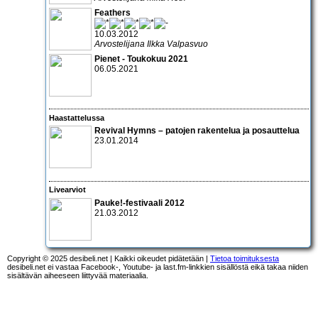
Feathers
10.03.2012
Arvostelijana Ilkka Valpasvuo
Pienet - Toukokuu 2021
06.05.2021
Haastattelussa
Revival Hymns – patojen rakentelua ja posauttelua
23.01.2014
Livearviot
Pauke!-festivaali 2012
21.03.2012
Copyright © 2025 desibeli.net | Kaikki oikeudet pidätetään |
Tietoa toimituksesta
desibeli.net ei vastaa Facebook-, Youtube- ja last.fm-linkkien sisällöstä eikä takaa niiden
sisältävän aiheeseen liittyvää materiaalia.