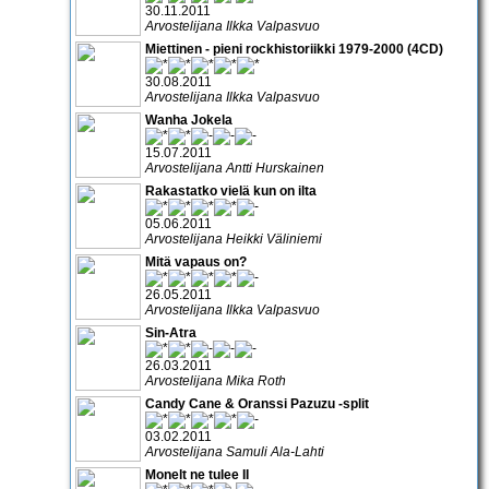
30.11.2011
Arvostelijana Ilkka Valpasvuo
Miettinen - pieni rockhistoriikki 1979-2000 (4CD)
30.08.2011
Arvostelijana Ilkka Valpasvuo
Wanha Jokela
15.07.2011
Arvostelijana Antti Hurskainen
Rakastatko vielä kun on ilta
05.06.2011
Arvostelijana Heikki Väliniemi
Mitä vapaus on?
26.05.2011
Arvostelijana Ilkka Valpasvuo
Sin-Atra
26.03.2011
Arvostelijana Mika Roth
Candy Cane & Oranssi Pazuzu -split
03.02.2011
Arvostelijana Samuli Ala-Lahti
Monelt ne tulee II