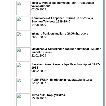
Tiber & Monte: Taking Woodstock – rakkauden
vallankumous
02.09.2009
Komulainen & Leppänen: Turun U:n historia ja
Suomen Talvisota 1939-1940
14.08.2009
Inkinen: Punk on kuollut, eläköön hardcore
26.07.2009
Moynihan & Søderlind: Kaaoksen ruhtinaat - Mustan
metallin messu
22.01.2009
Saastamoinen: Parasta lapsille – Suomipunk 1977-
1984
08.02.2008
Robb: PUNK! Brittipunkin haastatteluhistoria
12.12.2007
Turpa auki! Rap-lyriikkaa.
15.10.2007