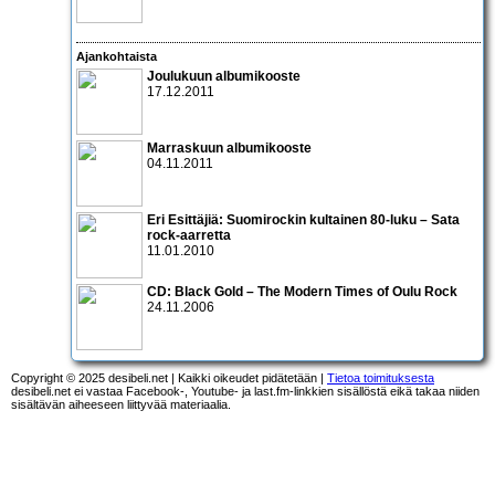
Ajankohtaista
Joulukuun albumikooste
17.12.2011
Marraskuun albumikooste
04.11.2011
Eri Esittäjiä: Suomirockin kultainen 80-luku – Sata
rock-aarretta
11.01.2010
CD:
Black Gold – The Modern Times of Oulu Rock
24.11.2006
Copyright © 2025 desibeli.net | Kaikki oikeudet pidätetään |
Tietoa toimituksesta
desibeli.net ei vastaa Facebook-, Youtube- ja last.fm-linkkien sisällöstä eikä takaa niiden
sisältävän aiheeseen liittyvää materiaalia.