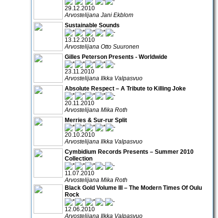
29.12.2010
Arvostelijana Jani Ekblom
Sustainable Sounds
13.12.2010
Arvostelijana Otto Suuronen
Gilles Peterson Presents - Worldwide
23.11.2010
Arvostelijana Ilkka Valpasvuo
Absolute Respect – A Tribute to Killing Joke
20.11.2010
Arvostelijana Mika Roth
Merries & Sur-rur Split
20.10.2010
Arvostelijana Ilkka Valpasvuo
Cymbidium Records Presents – Summer 2010
Collection
11.07.2010
Arvostelijana Mika Roth
Black Gold Volume III – The Modern Times Of Oulu
Rock
12.06.2010
Arvostelijana Ilkka Valpasvuo