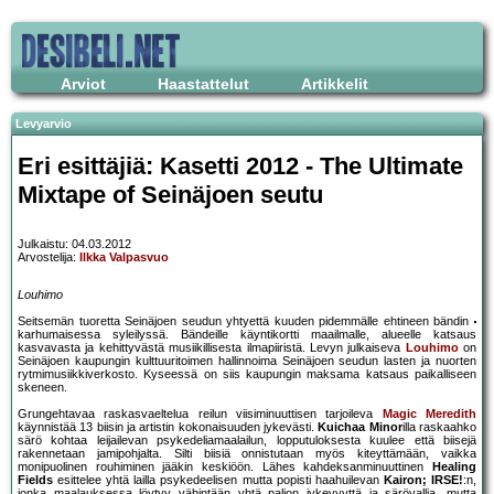
Arviot
Haastattelut
Artikkelit
Levyarvio
Eri esittäjiä: Kasetti 2012 - The Ultimate
Mixtape of Seinäjoen seutu
Julkaistu: 04.03.2012
Arvostelija:
Ilkka Valpasvuo
Louhimo
Seitsemän tuoretta Seinäjoen seudun yhtyettä kuuden pidemmälle ehtineen bändin
karhumaisessa syleilyssä. Bändeille käyntikortti maailmalle, alueelle katsaus
kasvavasta ja kehittyvästä musiikillisesta ilmapiiristä. Levyn julkaiseva
Louhimo
on
Seinäjoen kaupungin kulttuuritoimen hallinnoima Seinäjoen seudun lasten ja nuorten
rytmimusiikkiverkosto. Kyseessä on siis kaupungin maksama katsaus paikalliseen
skeneen.
Grungehtavaa raskasvaeltelua reilun viisiminuuttisen tarjoileva
Magic Meredith
käynnistää 13 biisin ja artistin kokonaisuuden jykevästi.
Kuichaa Minor
illa raskaahko
särö kohtaa leijailevan psykedeliamaalailun, lopputuloksesta kuulee että biisejä
rakennetaan jamipohjalta. Silti biisiä onnistutaan myös kiteyttämään, vaikka
monipuolinen rouhiminen jääkin keskiöön. Lähes kahdeksanminuuttinen
Healing
Fields
esittelee yhtä lailla psykedeelisen mutta popisti haahuilevan
Kairon; IRSE!
:n,
jonka maalauksessa löytyy vähintään yhtä paljon jykevyyttä ja särövallia, mutta