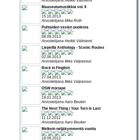
Arvostelijana Heikki Väliniemi
Maaseutumusiikkia vol. II
15.10.2013
Arvostelijana Mika Roth
Puhtaiden vesien puolesta
08.09.2013
Arvostelijana Heikki Väliniemi
Liepeillä Anthology - Scenic Routes
02.06.2013
Arvostelijana Ilkka Valpasvuo
Rock in Finglish
27.04.2013
Arvostelijana Ilkka Valpasvuo
OSW mixtape
19.01.2013
Arvostelijana Aaro Beuker
The Next Thing / Your Turn Is Last
11.12.2012
Arvostelijana Aaro Beuker
Melkein neljäkymmentä vuotta
18.09.2012