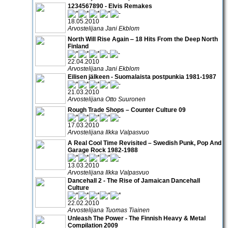
1234567890 - Elvis Remakes
18.05.2010
Arvostelijana Jani Ekblom
North Will Rise Again ‒ 18 Hits From the Deep North
Finland
22.04.2010
Arvostelijana Jani Ekblom
Eilisen jälkeen - Suomalaista postpunkia 1981-1987
21.03.2010
Arvostelijana Otto Suuronen
Rough Trade Shops – Counter Culture 09
17.03.2010
Arvostelijana Ilkka Valpasvuo
A Real Cool Time Revisited – Swedish Punk, Pop And
Garage Rock 1982-1988
13.03.2010
Arvostelijana Ilkka Valpasvuo
Dancehall 2 - The Rise of Jamaican Dancehall
Culture
22.02.2010
Arvostelijana Tuomas Tiainen
Unleash The Power - The Finnish Heavy & Metal
Compilation 2009