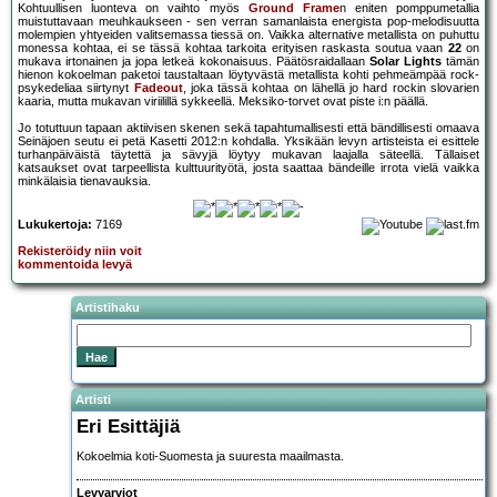
Kohtuullisen luonteva on vaihto myös
Ground Frame
n eniten pomppumetallia
muistuttavaan meuhkaukseen - sen verran samanlaista energista pop-melodisuutta
molempien yhtyeiden valitsemassa tiessä on. Vaikka alternative metallista on puhuttu
monessa kohtaa, ei se tässä kohtaa tarkoita erityisen raskasta soutua vaan
22
on
mukava irtonainen ja jopa letkeä kokonaisuus. Päätösraidallaan
Solar Lights
tämän
hienon kokoelman paketoi taustaltaan löytyvästä metallista kohti pehmeämpää rock-
psykedeliaa siirtynyt
Fadeout
, joka tässä kohtaa on lähellä jo hard rockin slovarien
kaaria, mutta mukavan viriilillä sykkeellä. Meksiko-torvet ovat piste i:n päällä.
Jo totuttuun tapaan aktiivisen skenen sekä tapahtumallisesti että bändillisesti omaava
Seinäjoen seutu ei petä Kasetti 2012:n kohdalla. Yksikään levyn artisteista ei esittele
turhanpäiväistä täytettä ja sävyjä löytyy mukavan laajalla säteellä. Tällaiset
katsaukset ovat tarpeellista kulttuurityötä, josta saattaa bändeille irrota vielä vaikka
minkälaisia tienavauksia.
Lukukertoja:
7169
Rekisteröidy niin voit
kommentoida levyä
Artistihaku
Artisti
Eri Esittäjiä
Kokoelmia koti-Suomesta ja suuresta maailmasta.
Levyarviot