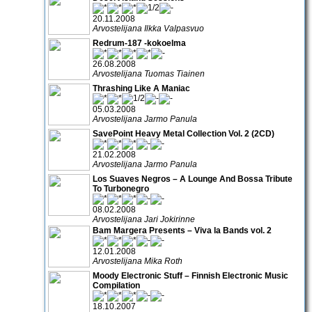
20.11.2008
Arvostelijana Ilkka Valpasvuo
Redrum-187 -kokoelma
26.08.2008
Arvostelijana Tuomas Tiainen
Thrashing Like A Maniac
05.03.2008
Arvostelijana Jarmo Panula
SavePoint Heavy Metal Collection Vol. 2 (2CD)
21.02.2008
Arvostelijana Jarmo Panula
Los Suaves Negros – A Lounge And Bossa Tribute
To Turbonegro
08.02.2008
Arvostelijana Jari Jokirinne
Bam Margera Presents – Viva la Bands vol. 2
12.01.2008
Arvostelijana Mika Roth
Moody Electronic Stuff – Finnish Electronic Music
Compilation
18.10.2007