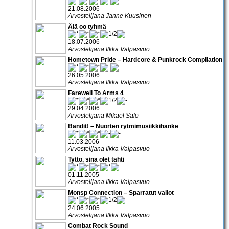
21.08.2006
Arvostelijana Janne Kuusinen
Älä oo tyhmä
18.07.2006
Arvostelijana Ilkka Valpasvuo
Hometown Pride – Hardcore & Punkrock Compilation
26.05.2006
Arvostelijana Ilkka Valpasvuo
Farewell To Arms 4
29.04.2006
Arvostelijana Mikael Salo
Bandit! – Nuorten rytmimusiikkihanke
11.03.2006
Arvostelijana Ilkka Valpasvuo
Tyttö, sinä olet tähti
01.11.2005
Arvostelijana Ilkka Valpasvuo
Monsp Connection – Sparratut valiot
24.06.2005
Arvostelijana Ilkka Valpasvuo
Combat Rock Sound