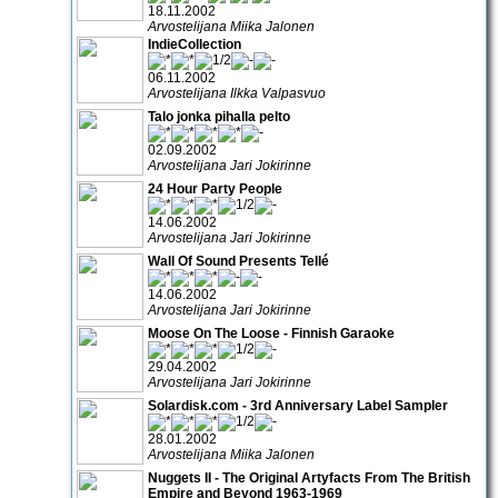
18.11.2002
Arvostelijana Miika Jalonen
IndieCollection
06.11.2002
Arvostelijana Ilkka Valpasvuo
Talo jonka pihalla pelto
02.09.2002
Arvostelijana Jari Jokirinne
24 Hour Party People
14.06.2002
Arvostelijana Jari Jokirinne
Wall Of Sound Presents Tellé
14.06.2002
Arvostelijana Jari Jokirinne
Moose On The Loose - Finnish Garaoke
29.04.2002
Arvostelijana Jari Jokirinne
Solardisk.com - 3rd Anniversary Label Sampler
28.01.2002
Arvostelijana Miika Jalonen
Nuggets II - The Original Artyfacts From The British
Empire and Beyond 1963-1969