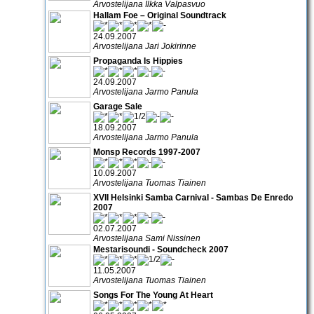
Arvostelijana Ilkka Valpasvuo
Hallam Foe – Original Soundtrack
24.09.2007
Arvostelijana Jari Jokirinne
Propaganda Is Hippies
24.09.2007
Arvostelijana Jarmo Panula
Garage Sale
18.09.2007
Arvostelijana Jarmo Panula
Monsp Records 1997-2007
10.09.2007
Arvostelijana Tuomas Tiainen
XVII Helsinki Samba Carnival - Sambas De Enredo
2007
02.07.2007
Arvostelijana Sami Nissinen
Mestarisoundi - Soundcheck 2007
11.05.2007
Arvostelijana Tuomas Tiainen
Songs For The Young At Heart