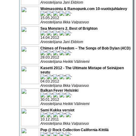
Arvostelijana Jani Ekblom
Woimasointu & Ramopunk.com 10-vuotisjuhlalevy
15.05.2012
Arvostelijana Ilkka Valpasvuo
Sea Monsters 2. Best of Brighton
14.04.2012
Arvostelijana Jani Ekblom
Chimes of Freedom – The Songs of Bob Dylan (4CD)
28.03.2012
Arvostelijana Heikki Väliniemi
Kasetti 2012 - The Ultimate Mixtape of Seinäjoen
seutu
04.03.2012
Arvostelijana Ilkka Valpasvuo
Balkan Fever Helsinki
30.01.2012
Arvostelijana Heikki Väliniemi
Sami Kukka versiot
10.12.2011
Arvostelijana Ilkka Valpasvuo
Pop @ Rock Collection California-Kittilä