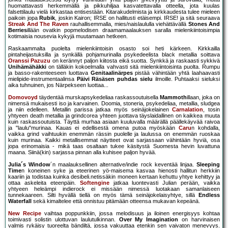
huomattavasti herkemmällä ja pikkuhiljaa kasvatettavalla otteella, jota kuulas
falsettilaulu vielä kirkastaa entisestään. Kitarakudelmista ja kirkkaudesta tulee mieleen
paikoin jopa
Rubik
, joskin Kairon; IRSE on hallitusti etäisempi. IRSE! ja sitä seuraava
Streak And The Raven
rauhallisemmalla, mies/naislaululla viehättävällä
Stones And
Berries
illään ovatkin popmelodisen draamamaalauksen saralla mielenkiintoisimpia
kotimaisia nousevia kykyjä muutamaan hetkeen.
Raskaammalta puolelta mielenkiintoisin osasto soi heti kärkeen. Kirkkailla
pintaheijastuksilla ja synkällä pohjamurinalla psykedeelista black metallia soittava
Oranssi Pazuzu
on kerännyt paljon kiitosta eikä suotta. Synkkä ja raskaasti sykkivä
Unihämähäkki
on tälläkin kokoelmalla vahvasti sitä mielenkiintoisinta puolta. Rumpu
ja basso-rakenteeseen luottava
Genitaalinärpes
pistää vähintään yhtä laahaavasti
mielipide-instrumentaalinsa
Päivi Räsäsen puhdas sielu
ilmoille. Puhtaaksi sieluksi
aika tuhnuinen, jos Närpekseen luottaa...
Domovoyd
täydentää murskapsykedeliaa raskassoutuisella
Mammoth
illaan, joka on
nimensä mukaisesti iso ja karvainen. Doomia, stoneria, psykedeliaa, metallia, sludgea
ja niin edelleen. Metallin parissa jatkaa myös seinäjokelainen
Carnalation
, tosin
yhtyeen death metallia ja grindcorea yhteen juottava täyslaidallinen on kaikkea muuta
kuin raskassoutuista. Täyttä murhaa asiaan kuuluvalla määrällä päällekäyvää raivoa
ja "laulu"murinaa. Kauas ei edellisestä omena putoa myöskään
Caru
n kohdalla,
vaikka grind vaihtuukin enemmän rässin puolelle ja laulussa on enemmän ruoskaa
kuin murinaa. Kaikki metallisemmat näytteet ovat sarjassaan vähintään hyviä, osa
jopa erinomaisia - mikä taas osaltaan tukee käsitystä Suomesta hevin luvattuna
maana. Siinä(kin) sarjassa pinnan alla kuhisee paljon hyvää.
Julia´s Window
´n maalauksellinen alternative/indie rock keventää linjaa.
Sleeping
Time
n koneinen syke ja eteerinen yö-maisema kasvaa hienosti hallitun herkkiin
kaariin ja todistaa kuinka desibeli.netissäkin moneen kertaan kehuttu yhtye kehittyy ja
ottaa askeleita eteenpäin.
Softengine
jatkaa luontevasti Julian perään, vaikka
yhtyeen heleämpi indierock ei missään nimessä luotakaan samanlaiseen
tunnekaareen. Silti hyvällä tiellä on myös tämä seinäjokelaisyhtye, sillä
Endless
Waterfall
sekä kimaltelee että onnistuu pitämään otteensa mukavan kepeänä.
New Recipe
vaihtaa poppunkkiin, jossa melodisuus ja iloinen energisyys kohtaa
toimivasti solistin ulottuvan laulutulkinnan.
Over My Imagination
on harvinaisen
valmis rykäisy tuoreelta bändiltä, jossa vakuuttaa etenkin sen vaivaton menevyys.