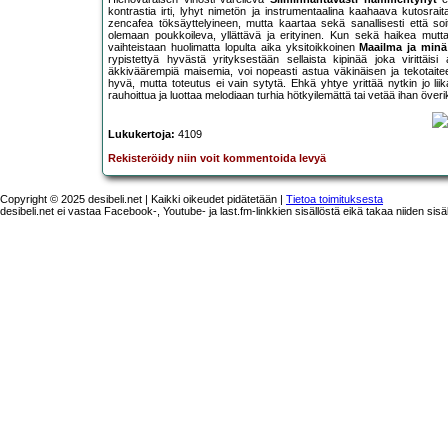
kontrastia irti, lyhyt nimetön ja instrumentaalina kaahaava kutosraita
zencafea töksäyttelyineen, mutta kaartaa sekä sanallisesti että soit
olemaan poukkoileva, yllättävä ja erityinen. Kun sekä haikea mutt
vaihteistaan huolimatta lopulta aika yksitoikkoinen
Maailma ja minä
rypistettyä hyvästä yrityksestään sellaista kipinää joka virittäi
äkkiväärempiä maisemia, voi nopeasti astua väkinäisen ja tekotait
hyvä, mutta toteutus ei vain sytytä. Ehkä yhtye yrittää nytkin jo lii
rauhoittua ja luottaa melodiaan turhia hötkyilemättä tai vetää ihan överi
Lukukertoja:
4109
Rekisteröidy niin voit kommentoida levyä
Copyright © 2025 desibeli.net | Kaikki oikeudet pidätetään |
Tietoa toimituksesta
desibeli.net ei vastaa Facebook-, Youtube- ja last.fm-linkkien sisällöstä eikä takaa niiden sisä