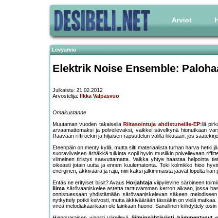
Arviot
H
Levyarvio
Elektrik Noise Ensemble: Paloha
Julkaistu: 21.02.2012
Arvostelija:
Ilkka Valpasvuo
Omakustanne
Muutaman vuoden takaisella
Riitasointuja ahdistuneille-EP
:llä pi
arvaamattomaksi ja polveilevaksi, vaikkei sävelkynä hionutkaan varsi
Raavaan riffirockin ja hiljaisen rapsuttelun välillä liikutaan, jos saateki
Eteenpäin on menty kyllä, mutta silti materiaalista turhan harva hetki
suoraviivaisen ärhäkkä tulkinta sopii hyvin musiikin polveilevaan riffitt
viimeinen tiristys saavuttamatta. Vaikka yhtye haastaa helpointa ti
oikeasti jotain uutta ja ennen kuulematonta. Toki kolmikko hioo hyv
energinen, äkkiväärä ja raju, niin kaksi jälkimmäistä jäävät lopulta lii
Entäs ne erityiset biisit? Avaus
Horjahtaja
viipyilevine säröineen toim
liima
särövaaniskelee astetta tarttuvamman kerron aikaan, jossa bas
onnistuessaan yhdistämään särövaaniskelevan säkeen melodiseen
nytkyttely potkii kelvosti, mutta äkkiväärään tässäkin on vielä matkaa
vireä melodiakaarikaan ole lainkaan huono. Sanallinen kiihdyttely tosin
Hienovaraisen vinosti väreilevä
Silminnähtävästi hämmentynyt
ei