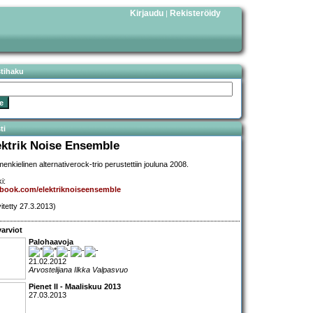
Kirjaudu
Rekisteröidy
|
stihaku
ti
ektrik Noise Ensemble
enkielinen alternativerock-trio perustettiin jouluna 2008.
i:
ebook.com/elektriknoiseensemble
vitetty 27.3.2013)
arviot
Palohaavoja
21.02.2012
Arvostelijana Ilkka Valpasvuo
Pienet II - Maaliskuu 2013
27.03.2013