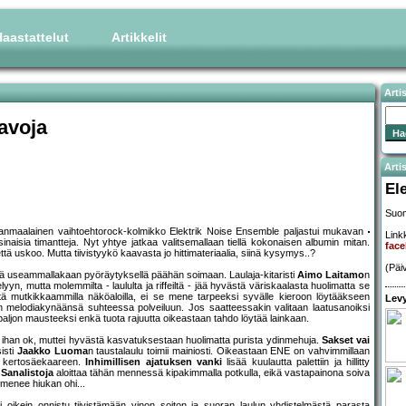
aastattelut
Artikkelit
Arti
avoja
Artis
El
Suom
rkanmaalainen vaihtoehtorock-kolmikko Elektrik Noise Ensemble paljastui mukavan
Linkk
naisia timantteja. Nyt yhtye jatkaa valitsemallaan tiellä kokonaisen albumin mitan.
fac
rjettä uskoo. Mutta tiivistyykö kaavasta jo hittimateriaalia, siinä kysymys..?
(Päi
 jää useammallakaan pyöräytyksellä päähän soimaan. Laulaja-kitaristi
Aimo Laitamo
n
elyyn, mutta molemmilta - laululta ja riffeiltä - jää hyvästä väriskaalasta huolimatta se
etä mutkikkaammilla näköaloilla, ei se mene tarpeeksi syvälle kieroon löytääkseen
Levy
in melodiakynäänsä suhteessa polveiluun. Jos saatteessakin valitaan laatusanoiksi
an paljon mausteeksi enkä tuota rajuutta oikeastaan tahdo löytää lainkaan.
ii ihan ok, muttei hyvästä kasvatuksestaan huolimatta purista ydinmehuja.
Sakset vai
isti
Jaakko Luoma
n taustalaulu toimii mainiosti. Oikeastaan ENE on vahvimmillaan
 kertosäekaareen.
Inhimillisen ajatuksen vanki
lisää kuulautta palettiin ja hillitty
.
Sanalistoja
aloittaa tähän mennessä kipakimmalla potkulla, eikä vastapainona soiva
 menee hiukan ohi...
 oikein onnistu tiivistämään vinon soiton ja suoran laulun yhdistelmästä parasta