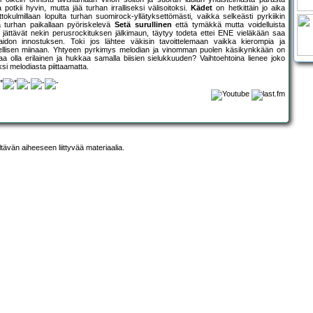
 potkii hyvin, mutta jää turhan irralliseksi välisoitoksi.
Kädet
on hetkittäin jo aika
tokulmillaan lopulta turhan suomirock-yllätyksettömästi, vaikka selkeästi pyrkiikin
a turhan paikallaan pyöriskelevä
Setä surullinen
että tymäkkä mutta voidelluista
jättävät nekin perusrockituksen jälkimaun, täytyy todeta ettei ENE vieläkään saa
si aidon innostuksen. Toki jos lähtee väkisin tavoittelemaan vaikka kierompia ja
eellisen miinaan. Yhtyeen pyrkimys melodian ja vinomman puolen käsikynkkään on
kaa olla erilainen ja hukkaa samalla biisien sielukkuuden? Vaihtoehtoina lienee joko
ksi melodiasta piittaamatta.
ltävän aiheeseen liittyvää materiaalia.