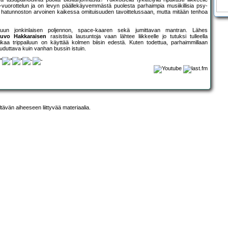
vuorottelun ja on levyn päällekäyvemmästä puolesta parhaimpia musiikillisia psy-
hatunnoston arvoinen kaikessa omituisuuden tavoittelussaan, mutta mitään tenhoa
uun jonkinlaisen poljennon, space-kaaren sekä jumittavan mantran. Lähes
euvo Hakkaraisen
rasistisia lausuntoja vaan lähtee liikkeelle jo tutuksi tulleella
ikaa trippailuun on käyttää kolmen biisin edestä. Kuten todettua, parhaimmillaan
duttava kuin vanhan bussin istuin.
ltävän aiheeseen liittyvää materiaalia.