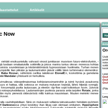
aastattelut
Artikkelit
Arti
ic Now
Artis
Or
Uude
jumi
iehätti ensikuuntelulla vahvasti vinosti jumittavan muovisen futuro-elektrofunkin,
nois
jä luodaan omalaatuisilla soittimilla ja joissa mantra tuntuu olevan monessa kohtaa
soit
tuisista soundeistaan ja kiistämättömästä hypnoosistaan huolimatta. Turhan monen
kesk
ille liian pitkään ja laulumantratkin jäävät välillä biisin turhimmaksi elementiksi.
n
Baba Rossa
n, sähköistä carilloa taiteilevan
EtonalE
:n, koskettimia ja gamelania
Linkk
emi Mandala
n yhteisanti on herkullista.
Orc
Orc
 virnuilevaa videopelimaisemaa keihästanssimantroihin ja toimii hyvänä avauksena
Orc
syys ei haittaa, sillä soitossa on mukana mukavan kepeää, lähes hilpeää svengiä.
 kevyempää puolta laulussaan, ja eleetön räp-flow sopii kolisteluun hyvin. Jykevät
(Päi
inä noisepsykedeliassa. Laulumantrojen puolesta parasta antia tarjoilee
Rotate
, jonka
Pidän myös pienestä slidesäröstä millä kakkua maustetaan. Muuten meininki menee
ukkuvan.
Levy
alla vauhdinpidollaan. Siinä on mukavasti sellaista tulevaisuuden heinälato-pyörteen
Of Darkness
issa yhtye keskittyy ihan liikaa vain olemaan omituinen,
Hypersphere
painoisinta puolta biisitarjonnasta? Tukkoisella tykittelyllä ripakasti liikkeelle