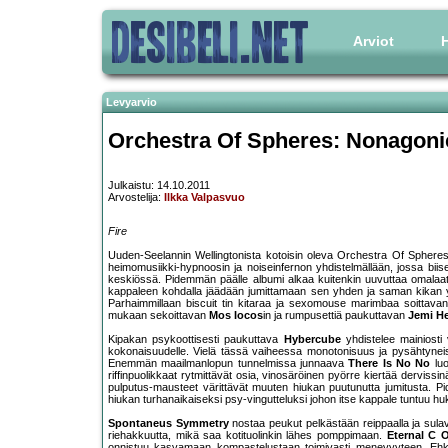
Arviot
H
Levyarvio
Orchestra Of Spheres: Nonagon
Julkaistu: 14.10.2011
Arvostelija:
Ilkka Valpasvuo
Fire
Uuden-Seelannin Wellingtonista kotoisin oleva Orchestra Of Spheres v
heimomusiikki-hypnoosin ja noiseinfernon yhdistelmällään, jossa biise
keskiössä. Pidemmän päälle albumi alkaa kuitenkin uuvuttaa omalaa
kappaleen kohdalla jäädään jumittamaan sen yhden ja saman kikan ympär
Parhaimmillaan biscuit tin kitaraa ja sexomouse marimbaa soittava
mukaan sekoittavan
Mos Iocos
in ja rumpusettiä paukuttavan
Jemi H
Kipakan psykoottisesti paukuttava
Hybercube
yhdistelee mainiosti
kokonaisuudelle. Vielä tässä vaiheessa monotonisuus ja pysähtynei
Enemmän maailmanlopun tunnelmissa junnaava
There Is No No
luo
riffinpuolikkaat rytmittävät osia, vinosäröinen pyörre kiertää derviss
pulputus-mausteet värittävät muuten hiukan puutunutta jumitusta. 
hiukan turhanaikaiseksi psy-vingutteluksi johon itse kappale tuntuu h
Spontaneus Symmetry
nostaa peukut pelkästään reippaalla ja sulav
riehakkuutta, mikä saa kotituolinkin lähes pomppimaan.
Eternal C 
onnistuu kasvamaan kompastelustaan toimivasti menevyyteen. Ehkä tasa