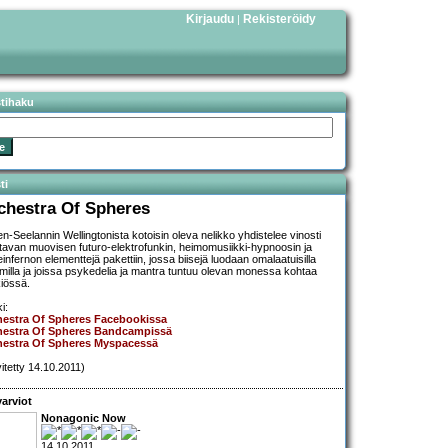
Kirjaudu
Rekisteröidy
|
stihaku
ti
chestra Of Spheres
n-Seelannin Wellingtonista kotoisin oleva nelikko yhdistelee vinosti
ttavan muovisen futuro-elektrofunkin, heimomusiikki-hypnoosin ja
einfernon elementtejä pakettiin, jossa biisejä luodaan omalaatuisilla
timilla ja joissa psykedelia ja mantra tuntuu olevan monessa kohtaa
iössä.
i:
hestra Of Spheres Facebookissa
hestra Of Spheres Bandcampissä
hestra Of Spheres Myspacessä
vitetty 14.10.2011)
arviot
Nonagonic Now
14.10.2011