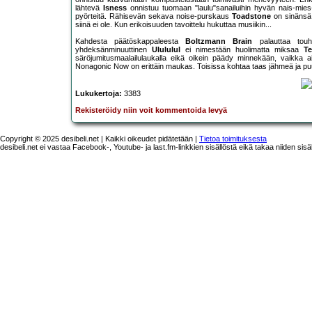
lähtevä
Isness
onnistuu tuomaan "laulu"sanailuihin hyvän nais-mies-
pyörteitä. Rähisevän sekava noise-purskaus
Toadstone
on sinänsä 
siinä ei ole. Kun erikoisuuden tavoittelu hukuttaa musiikin...
Kahdesta päätöskappaleesta
Boltzmann Brain
palauttaa touh
yhdeksänminuuttinen
Ulululul
ei nimestään huolimatta miksaa
T
säröjumitusmaalailulaukalla eikä oikein päädy minnekään, vaikka a
Nonagonic Now on erittäin maukas. Toisissa kohtaa taas jähmeä ja puu
Lukukertoja:
3383
Rekisteröidy niin voit kommentoida levyä
Copyright © 2025 desibeli.net | Kaikki oikeudet pidätetään |
Tietoa toimituksesta
desibeli.net ei vastaa Facebook-, Youtube- ja last.fm-linkkien sisällöstä eikä takaa niiden sisä