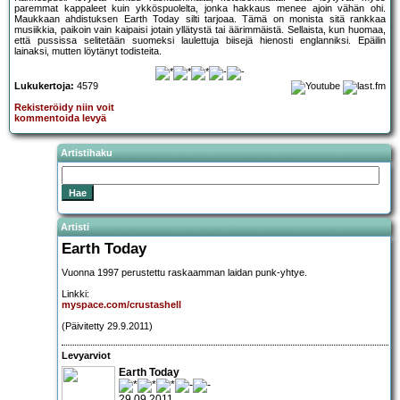
paremmat kappaleet kuin ykköspuolelta, jonka hakkaus menee ajoin vähän ohi.
Maukkaan ahdistuksen Earth Today silti tarjoaa. Tämä on monista sitä rankkaa
musiikkia, paikoin vain kaipaisi jotain yllätystä tai äärimmäistä. Sellaista, kun huomaa,
että pussissa selitetään suomeksi laulettuja biisejä hienosti englanniksi. Epäilin
lainaksi, mutten löytänyt todisteita.
Lukukertoja:
4579
Rekisteröidy niin voit
kommentoida levyä
Artistihaku
Artisti
Earth Today
Vuonna 1997 perustettu raskaamman laidan punk-yhtye.
Linkki:
myspace.com/crustashell
(Päivitetty 29.9.2011)
Levyarviot
Earth Today
29.09.2011