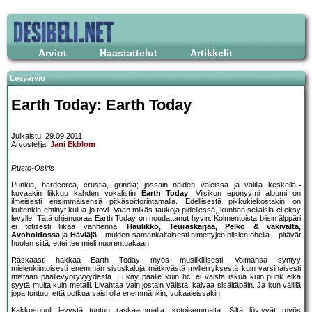
Arviot
Haastattelut
Artikkelit
Levyarvio
Earth Today: Earth Today
Julkaistu: 29.09.2011
Arvostelija:
Jani Ekblom
Rusto-Osiris
Punkia, hardcorea, crustia, grindiä; jossain näiden väleissä ja välillä keskellä
kuvaakin liikkuu kahden vokalistin
Earth Today
. Viisikon eponyymi albumi on
ilmeisesti ensimmäisensä pitkäsoittorintamalla. Edellisestä pikkukiekostakin on
kuitenkin ehtinyt kulua jo tovi. Vaan mikäs taukoja pidellessä, kunhan sellaisia ei eksy
levylle. Tätä ohjenuoraa Earth Today on noudattanut hyvin. Kolmentoista biisin älppäri
ei totisesti liikaa vanhenna.
Haulikko, Teuraskarjaa, Pelko & väkivalta,
Avohoidossa
ja
Häviäjä
– muiden samankaltaisesti nimettyjen biisien ohella – pitävät
huolen siitä, ettei tee mieli nuorentuakaan.
Raskaasti hakkaa Earth Today myös musiikillisesti. Voimansa syntyy
mielenkiintoisesti enemmän sisuskaluja mätkivästä myllerryksestä kuin varsinaisesti
mistään päällevyöryvyydestä. Ei käy päälle kuin hc, ei väistä iskua kuin punk eikä
syytä muita kuin metalli. Livahtaa vain jostain välistä, kalvaa sisältäpäin. Ja kun välillä
jopa tuntuu, että potkua saisi olla enemmänkin, vokaaleissakin.
Kakkospuoli levystä tuntuu raskaammalta, kotoisemmalta. Siltä löytyvät myös