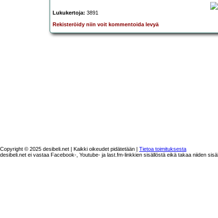
Lukukertoja:
3891
Rekisteröidy niin voit kommentoida levyä
Copyright © 2025 desibeli.net | Kaikki oikeudet pidätetään |
Tietoa toimituksesta
desibeli.net ei vastaa Facebook-, Youtube- ja last.fm-linkkien sisällöstä eikä takaa niiden sisä