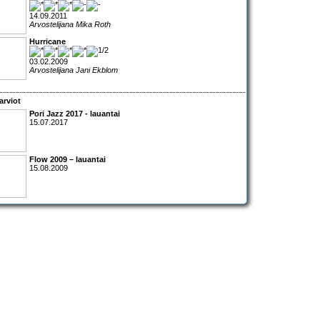
14.09.2011
Arvostelijana Mika Roth
Hurricane
03.02.2009
Arvostelijana Jani Ekblom
arviot
Pori Jazz 2017 - lauantai
15.07.2017
Flow 2009 – lauantai
15.08.2009