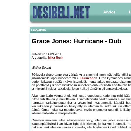
Arviot
H
Levyarvio
Grace Jones: Hurricane - Dub
Julkaistu: 14.09.2011
Arvostelija:
Mika Roth
Wall of Sound
70-luvulla disco-tantereita värittänyt ja sittemmin mm. näyttelijän töitä 
julkaisemalla loppuvuodesta 2008
Hurricane
n. Uran kymmenes albumi p
uuden julkaisuryppään käynnistymistä, mutta jatkoa on saatu sittemmin
on päättänyt julkaista kiekkonsa uudelleen dub-versioita sisältävällä 
ja mielenkiintoisia ratkaisuja, joten kaiketi tämäkin oli ennakoitavissa.
Alkumateriaalin voima ei ole kolmessa vuodessa kadonnut mihinkään 
riittää tutkittavaa ja nautittavaa. Lisämateriaalin osalta kaikki ei ol
harmaan tarkoituksettomilta ja aivan kuin vasemmalla kädellä hut
kaiutukseen ja lyriikat on häivytetty muutamaa lausetta lukuun ottam
ääntä. Oman lukunsa muodostavat myös ohennetut soundit ja lisätyt p
lähinnä halvoilta lisähärpäkkeiltä.
Onneksi mukana tulee alkuperäinen levy, joten ne jotka missasivat
kaupanpäällisiksi ihan kivan light-dub kiekon, jonka voi kuunnella ker
paketin hankintaa on vaikea suositella, ellei höyhenen kevyt dubbailu sa