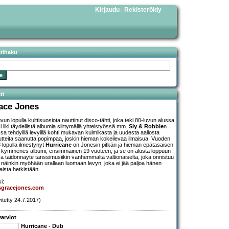
Kirjaudu
Rekisteröidy
|
stihaku
ti
ace Jones
vun lopulla kulttisuosiota nauttinut disco-tähti, joka teki 80-luvun alussa
i liki täydellistä albumia siirtymällä yhteistyössä mm.
Sly & Robbie
n
sa tehdyillä levyillä kohti mukavan kulmikasta ja uudesta aallosta
utteita saanutta popimpaa, joskin hieman kokeilevaa ilmaisua. Vuoden
 lopulla ilmestynyt
Hurricane
on Jonesin pitkän ja hieman epätasaisen
 kymmenes albumi, ensimmäinen 19 vuoteen, ja se on alusta loppuun
a taidonnäyte tanssimusiikin vanhemmalta valtionaiselta, joka onnistuu
ä näinkin myöhään urallaan luomaan levyn, joka ei jää paljoa hänen
aista hetkistään.
i:
sgracejones.com
vitetty 24.7.2017)
arviot
Hurricane - Dub