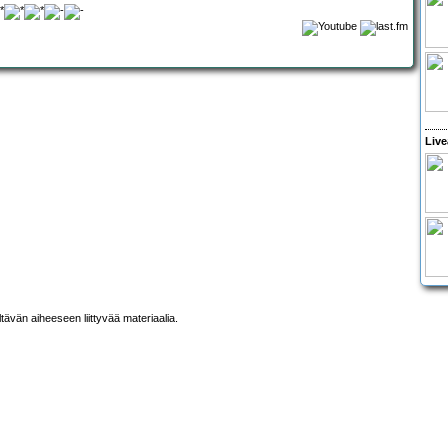
Live
ltävän aiheeseen liittyvää materiaalia.