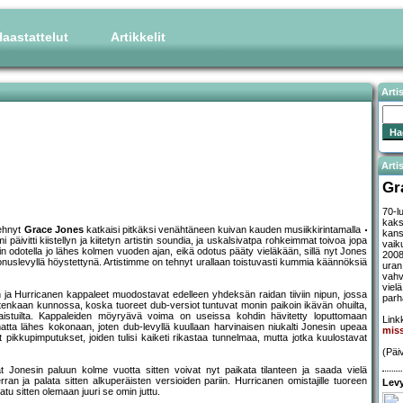
aastattelut
Artikkelit
Arti
Artis
Gr
70-lu
kaks
tehnyt
Grace Jones
katkaisi pitkäksi venähtäneen kuivan kauden musiikkirintamalla
kans
äivitti kiistellyn ja kiitetyn artistin soundia, ja uskalsivatpa rohkeimmat toivoa jopa
vaik
 odotella jo lähes kolmen vuoden ajan, eikä odotus pääty vieläkään, sillä nyt Jones
2008
bonuslevyllä höystettynä. Artistimme on tehnyt urallaan toistuvasti kummia käännöksiä
uran
vahv
viel
ja Hurricanen kappaleet muodostavat edelleen yhdeksän raidan tiiviin nipun, jossa
parh
e kuitenkaan kunnossa, koska tuoreet dub-versiot tuntuvat monin paikoin ikävän ohuilta,
aistuilta. Kappaleiden möyryävä voima on useissa kohdin hävitetty loputtomaan
Linkk
atta lähes kokonaan, joten dub-levyllä kuullaan harvinaisen niukalti Jonesin upeaa
mis
ikkupimputukset, joiden tulisi kaiketi rikastaa tunnelmaa, mutta jotka kuulostavat
(Päi
 Jonesin paluun kolme vuotta sitten voivat nyt paikata tilanteen ja saada vielä
ran ja palata sitten alkuperäisten versioiden pariin. Hurricanen omistajille tuoreen
Levy
tu sitten olemaan juuri se omin juttu.