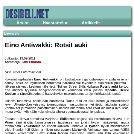
Arviot
Haastattelut
Artikkelit
Levyarvio
Eino Antiwäkki: Rotsit auki
Julkaistu: 13.09.2011
Arvostelija:
Jani Ekblom
Skill Street Entertainment
Kokenut ug-häsläri
Eino Antiwäkki
on kotikutoisen gangsta-rapin – josta ei aina
tiennyt onko se täydellisen nerokasta parodiaa vai täydellistä itsekritiikin puutetta –
jälkeen siirtynyt keskemmälle tietä. Toinen Street Skills -julkaisu
Rotsit auki
kertoo,
että miehen tyylillisiä hengenheimolaisia kannattaa etsiä jostain
Opaali
n,
Heikki
Kuula
n ja räppitähteydestä haaveilevien makuuhuonestarojen leikkauspisteestä.
Iloiselta tuntuvista hetkistään huolimatta Rotsit auki on alakuloinen ja melankolinen
levy. Ulkonäkökeskeisyys, toimettomuus, vastuuttomat teiniäidit, laitoksiin suljetut
vanhukset ja muodon painottuminen sisällön kustannuksella eivät ole uusia avauksia,
mutta eivät myöskään kuluneimpia aiheita suomalaisessa hiphopissa.
Taustat kulkevat samoissa varjoissa.
Skillstreet
on jopa klaustrofobisen piinava, kun
Viro
n äänihäiriöitä korostavassa taustassa on jotain hyvin häiritsevää, mutta
tenhokasta.
Yökastelija
on ennen kaikkea uhkaava ja
Työtön
hyvin melankolinen
biisi, ilmankin häiriöiden ja niiden seurausten käsittelyä. Voimattomuus tuntuu. Välillä
otetaan kevyemmin:
Letti kiiltää
tarjoaa itseironiaa, mutta sillä lailla vakavassa