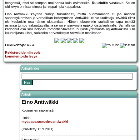
hengessä, ettei se tempaa mukaansa kuin esimerkiksi
Ruudolf
in vastaava. Se on
silti levyn onnistuneimpia ja reippaimpia kappaleita.
Eino Antiwäkki käyttää riimejä turvallisesti, mutta huomaamatta ei jää miehen
sanansylkemisen ja verbaliikan kehittyminen. Antiwäkki ei ole uudistaja, eivätkä riimit
ole keskeisin osa hänen ulosantiaan. Hänen jokseenkin rauhallinen tapa esittää
asiansa tuntuu vakuuttavalta, ja se on ensiarvoista epäkohdista laulavalle. Samalla on
kadonnut osa siitä helposti romantisoitavasta, hurjasti yrittävästä ug-Antiwäkistä. On
kuuntelijasta kiinni, sulkeeko se vetoketjun Antiwäkin maailmaan.
Lukukertoja:
4634
Rekisteröidy niin voit
kommentoida levyä
Artistihaku
Artisti
Eino Antiwäkki
Kotimainen rap-artisti.
Linkki:
myspace.com/einoantiwakki
(Päivitetty 13.9.2011)
Levyarviot