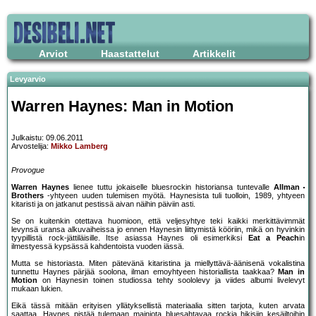
Arviot
Haastattelut
Artikkelit
Levyarvio
Warren Haynes: Man in Motion
Julkaistu: 09.06.2011
Arvostelija:
Mikko Lamberg
Provogue
Warren Haynes
lienee tuttu jokaiselle bluesrockin historiansa tuntevalle
Allman
Brothers
-yhtyeen uuden tulemisen myötä. Haynesista tuli tuolloin, 1989, yhtyeen
kitaristi ja on jatkanut pestissä aivan näihin päiviin asti.
Se on kuitenkin otettava huomioon, että veljesyhtye teki kaikki merkittävimmät
levynsä uransa alkuvaiheissa jo ennen Haynesin liittymistä kööriin, mikä on hyvinkin
tyypillistä rock-jättiläisille. Itse asiassa Haynes oli esimerkiksi
Eat a Peach
in
ilmestyessä kypsässä kahdentoista vuoden iässä.
Mutta se historiasta. Miten pätevänä kitaristina ja miellyttävä-äänisenä vokalistina
tunnettu Haynes pärjää soolona, ilman emoyhtyeen historiallista taakkaa?
Man in
Motion
on Haynesin toinen studiossa tehty soololevy ja viides albumi livelevyt
mukaan lukien.
Eikä tässä mitään erityisen yllätyksellistä materiaalia sitten tarjota, kuten arvata
saattaa. Haynes pistää tulemaan mainiota bluesahtavaa rockia hikisiin kesäiltoihin