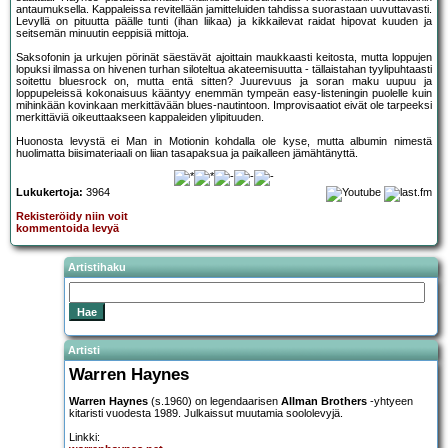
antaumuksella. Kappaleissa revitellään jamitteluiden tahdissa suorastaan uuvuttavasti.
Levyllä on pituutta päälle tunti (ihan liikaa) ja kikkailevat raidat hipovat kuuden ja
seitsemän minuutin eeppisiä mittoja.
Saksofonin ja urkujen pörinät säestävät ajoittain maukkaasti keitosta, mutta loppujen
lopuksi ilmassa on hivenen turhan siloteltua akateemisuutta - tällaistahan tyylipuhtaasti
soitettu bluesrock on, mutta entä sitten? Juurevuus ja soran maku uupuu ja
loppupeleissä kokonaisuus kääntyy enemmän tympeän easy-listeningin puolelle kuin
mihinkään kovinkaan merkittävään blues-nautintoon. Improvisaatiot eivät ole tarpeeksi
merkittäviä oikeuttaakseen kappaleiden ylipituuden.
Huonosta levystä ei Man in Motionin kohdalla ole kyse, mutta albumin nimestä
huolimatta biisimateriaali on liian tasapaksua ja paikalleen jämähtänyttä.
Lukukertoja:
3964
Rekisteröidy niin voit
kommentoida levyä
Artistihaku
Artisti
Warren Haynes
Warren Haynes
(s.1960) on legendaarisen
Allman Brothers
-yhtyeen
kitaristi vuodesta 1989. Julkaissut muutamia soololevyjä.
Linkki: