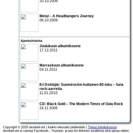
20.10.2006
Metal – A Headbangers Journey
06.10.2006
Ajankohtaista
Joulukuun albumikooste
17.12.2011
Marraskuun albumikooste
04.11.2011
Eri Esittäjiä: Suomirockin kultainen 80-luku – Sata
rock-aarretta
11.01.2010
CD:
Black Gold – The Modern Times of Oulu Rock
24.11.2006
Copyright © 2025 desibeli.net | Kaikki oikeudet pidätetään |
Tietoa toimituksesta
desibeli.net ei vastaa Facebook-, Youtube- ja last.fm-linkkien sisällöstä eikä takaa niiden