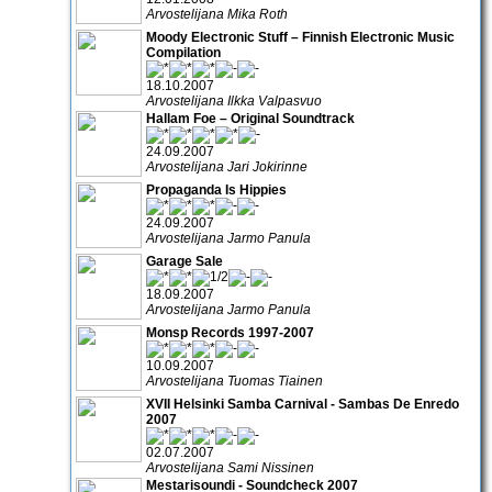
Arvostelijana Mika Roth
Moody Electronic Stuff – Finnish Electronic Music
Compilation
18.10.2007
Arvostelijana Ilkka Valpasvuo
Hallam Foe – Original Soundtrack
24.09.2007
Arvostelijana Jari Jokirinne
Propaganda Is Hippies
24.09.2007
Arvostelijana Jarmo Panula
Garage Sale
18.09.2007
Arvostelijana Jarmo Panula
Monsp Records 1997-2007
10.09.2007
Arvostelijana Tuomas Tiainen
XVII Helsinki Samba Carnival - Sambas De Enredo
2007
02.07.2007
Arvostelijana Sami Nissinen
Mestarisoundi - Soundcheck 2007