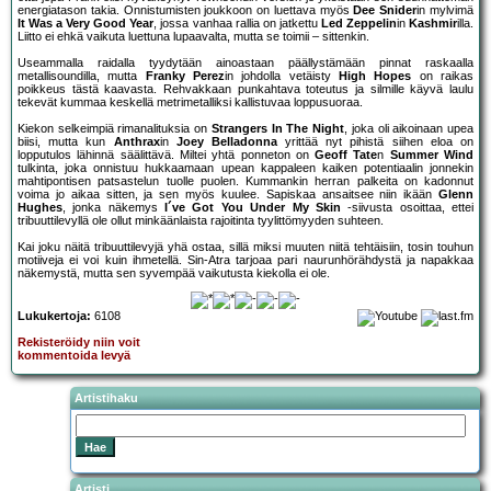
energiatason takia. Onnistumisten joukkoon on luettava myös
Dee Snider
in mylvimä
It Was a Very Good Year
, jossa vanhaa rallia on jatkettu
Led Zeppelin
in
Kashmir
illa.
Liitto ei ehkä vaikuta luettuna lupaavalta, mutta se toimii – sittenkin.
Useammalla raidalla tyydytään ainoastaan päällystämään pinnat raskaalla
metallisoundilla, mutta
Franky Perez
in johdolla vetäisty
High Hopes
on raikas
poikkeus tästä kaavasta. Rehvakkaan punkahtava toteutus ja silmille käyvä laulu
tekevät kummaa keskellä metrimetalliksi kallistuvaa loppusuoraa.
Kiekon selkeimpiä rimanalituksia on
Strangers In The Night
, joka oli aikoinaan upea
biisi, mutta kun
Anthrax
in
Joey Belladonna
yrittää nyt pihistä siihen eloa on
lopputulos lähinnä säälittävä. Miltei yhtä ponneton on
Geoff Tate
n
Summer Wind
tulkinta, joka onnistuu hukkaamaan upean kappaleen kaiken potentiaalin jonnekin
mahtipontisen patsastelun tuolle puolen. Kummankin herran palkeita on kadonnut
voima jo aikaa sitten, ja sen myös kuulee. Sapiskaa ansaitsee niin ikään
Glenn
Hughes
, jonka näkemys
I´ve Got You Under My Skin
-siivusta osoittaa, ettei
tribuuttilevyllä ole ollut minkäänlaista rajoitinta tyylittömyyden suhteen.
Kai joku näitä tribuuttilevyjä yhä ostaa, sillä miksi muuten niitä tehtäisiin, tosin touhun
motiiveja ei voi kuin ihmetellä. Sin-Atra tarjoaa pari naurunhörähdystä ja napakkaa
näkemystä, mutta sen syvempää vaikutusta kiekolla ei ole.
Lukukertoja:
6108
Rekisteröidy niin voit
kommentoida levyä
Artistihaku
Artisti