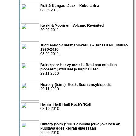
Rolf & Kangas: Jazz – Koko tarina
08.08.2011
Kaski & Vuorinen: Volcano Revisited
20.05.2011
Tuomaala: Schaumaninkatu 3 – Tanssisali Lutakko
1990­-2010
03.01.2011
Bukszpan: Heavy metal – Raskaan musiikin
pioneerit, jättiläiset ja kapinalliset
29.11.2010
Heatley (toim.): Rock. Suuri ensyklopedia
29.11.2010
Harris: Hail! Hail! Rock'n'Roll
08.10.2010
Dimery (toim.): 1001 albumia jotka jokaisen on
kuultava edes kerran eläessään
29.09.2010