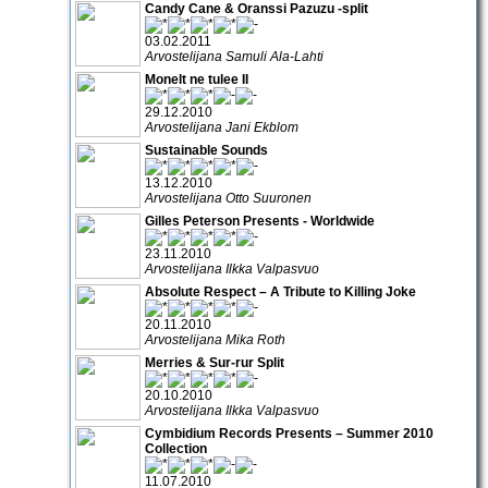
Candy Cane & Oranssi Pazuzu -split
03.02.2011
Arvostelijana Samuli Ala-Lahti
Monelt ne tulee II
29.12.2010
Arvostelijana Jani Ekblom
Sustainable Sounds
13.12.2010
Arvostelijana Otto Suuronen
Gilles Peterson Presents - Worldwide
23.11.2010
Arvostelijana Ilkka Valpasvuo
Absolute Respect – A Tribute to Killing Joke
20.11.2010
Arvostelijana Mika Roth
Merries & Sur-rur Split
20.10.2010
Arvostelijana Ilkka Valpasvuo
Cymbidium Records Presents – Summer 2010
Collection
11.07.2010