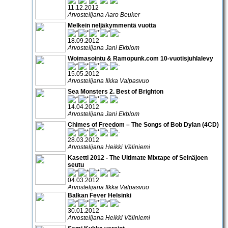
11.12.2012
Arvostelijana Aaro Beuker
Melkein neljäkymmentä vuotta
18.09.2012
Arvostelijana Jani Ekblom
Woimasointu & Ramopunk.com 10-vuotisjuhlalevy
15.05.2012
Arvostelijana Ilkka Valpasvuo
Sea Monsters 2. Best of Brighton
14.04.2012
Arvostelijana Jani Ekblom
Chimes of Freedom – The Songs of Bob Dylan (4CD)
28.03.2012
Arvostelijana Heikki Väliniemi
Kasetti 2012 - The Ultimate Mixtape of Seinäjoen
seutu
04.03.2012
Arvostelijana Ilkka Valpasvuo
Balkan Fever Helsinki
30.01.2012
Arvostelijana Heikki Väliniemi