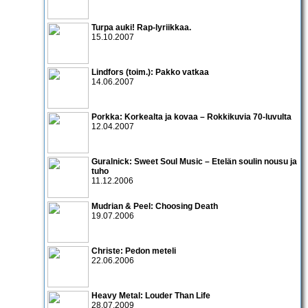
Turpa auki! Rap-lyriikkaa.
15.10.2007
Lindfors (toim.): Pakko vatkaa
14.06.2007
Porkka: Korkealta ja kovaa – Rokkikuvia 70-luvulta
12.04.2007
Guralnick: Sweet Soul Music – Etelän soulin nousu ja
tuho
11.12.2006
Mudrian & Peel: Choosing Death
19.07.2006
Christe: Pedon meteli
22.06.2006
Heavy Metal: Louder Than Life
28.07.2009