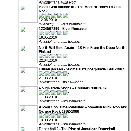
Arvostelijana Mika Roth
Black Gold Volume III – The Modern Times Of Oulu
Rock
12.06.2010
Arvostelijana Ilkka Valpasvuo
1234567890 - Elvis Remakes
18.05.2010
Arvostelijana Jani Ekblom
North Will Rise Again ‒ 18 Hits From the Deep North
Finland
22.04.2010
Arvostelijana Jani Ekblom
Eilisen jälkeen - Suomalaista postpunkia 1981-1987
21.03.2010
Arvostelijana Otto Suuronen
Rough Trade Shops – Counter Culture 09
17.03.2010
Arvostelijana Ilkka Valpasvuo
A Real Cool Time Revisited – Swedish Punk, Pop And
Garage Rock 1982-1988
13.03.2010
Arvostelijana Ilkka Valpasvuo
Dancehall 2 - The Rise of Jamaican Dancehall