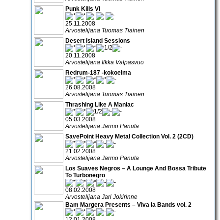
Punk Kills VI
25.11.2008
Arvostelijana Tuomas Tiainen
Desert Island Sessions
20.11.2008
Arvostelijana Ilkka Valpasvuo
Redrum-187 -kokoelma
26.08.2008
Arvostelijana Tuomas Tiainen
Thrashing Like A Maniac
05.03.2008
Arvostelijana Jarmo Panula
SavePoint Heavy Metal Collection Vol. 2 (2CD)
21.02.2008
Arvostelijana Jarmo Panula
Los Suaves Negros – A Lounge And Bossa Tribute
To Turbonegro
08.02.2008
Arvostelijana Jari Jokirinne
Bam Margera Presents – Viva la Bands vol. 2
12.01.2008