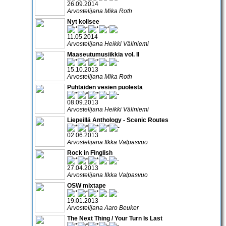
26.09.2014
Arvostelijana Mika Roth
Nyt kolisee
11.05.2014
Arvostelijana Heikki Väliniemi
Maaseutumusiikkia vol. II
15.10.2013
Arvostelijana Mika Roth
Puhtaiden vesien puolesta
08.09.2013
Arvostelijana Heikki Väliniemi
Liepeillä Anthology - Scenic Routes
02.06.2013
Arvostelijana Ilkka Valpasvuo
Rock in Finglish
27.04.2013
Arvostelijana Ilkka Valpasvuo
OSW mixtape
19.01.2013
Arvostelijana Aaro Beuker
The Next Thing / Your Turn Is Last