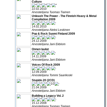
Culture
22.02.2010
Arvostelijana Tuomas Tiainen
Unleash The Power - The Finnish Heavy & Metal
Compilation 2009
14.02.2010
Arvostelijana Aleksi Leskinen
Pop & Rock Suomi Finland 2009
24.12.2009
Arvostelijana Jani Ekblom
Onnen laulut
14.11.2009
Arvostelijana Jani Ekblom
Voices Of Rock 2009
12.09.2009
Arvostelijana Tommi Saarikoski
Stupido 20 (2CD)
21.04.2009
Arvostelijana Jani Ekblom
Building a Legacy Vol. 2
15.12.2008
Arvostelijana Tuomas Tiainen