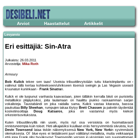
Arviot
Haastattelut
Artikkelit
Levyarvio
Eri esittäjiä: Sin-Atra
Julkaistu: 26.03.2011
Arvostelija:
Mika Roth
Armoury
Bob Kulick
tekee sen taas! Useista tribuuttilevyistään tuttu kitaristinplanttu on
valinnut tällä kertaa kohteekseen/uhrikseen itsensä swingin ja Las Vegasin useasti
kruunatun kuninkaan -
Frank Sinatra
n.
Kulick ei ole luopunut vanhasta kaavastaan, joten tälläkin kerralla biisit on puristettu
metallisiksi pläjäyksiksi, joita laulamaan on haalittu joukko raskaamman sarjan
vokalisteja. Taustabändi on joka raidalla sama, Kulick vastaa kitarasta, bassoa
paukuttaa
Billy Sheehan
, rumpujen takaa löytyy
Brett Chassen
ja paketin täydentää
kosketinsoittaja
Doug Katsaros
, joka on vastannut myös kiekon
orkesterisovituksista.
Kuten tribuuttilevyillä niin usein, myös nyt osa versioista on huomattavasti
onnistuneempia kuin toiset. Heti alkajaisiksi kuullaan eräs hersyvimmistä siivuista, kun
Devin Townsend
lataa tiskiin näkemyksensä
New York, New York
in syvimmästä
olemuksesta. Ol´ blue eyes ei tietääkseni juuri välittänyt metallista, mutta veikkaanpa
että jopa Frank olisi hyväksynyt Townsendin version jo yksistään sen suunnattoman