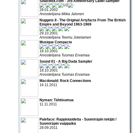
Solardisk.com - 3rd Anniversary Label Sampler
28.01.2002
Arvostelijana Miika Jalonen
Nuggets II - The Original Artyfacts From The British
Empire and Beyond 1963-1969
29.10.2001
Arvostelijana Teemu Jokelainen
Musique Compacte
18.10.2001
Arvostelijana Tuomas Ervamaa
Sound 01 - A Big Dada Sampler
18.10.2001
Arvostelijana Tuomas Ervamaa
Macdonald: Rock Connections
16.11.2011
Nyman: Tähtisumua
11.11.2011
Paleface: Rappiotaidetta - Suomiräpin tekijät /
Suomiräpin vaippaikä
28.09.2011