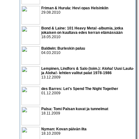
Friman & Hurula: Hevi opas Helsinkiin
29.08.2010
Bond & Laine: 101 Heavy Metal -albumia, jotka
jokaisen on kuultava edes kerran elämässään
18.05.2010
Baldwin: Burleskin paluu
04.03.2010
Lempinen, Lindfors & Salo (toim.): Aloha! Uusi Laulu-
ja Aloha!- lehtien valitut palat 1978-1986
13.12.2009
des Barres: Let's Spend The Night Together
01.12.2009
Palsa: Tomi Palsan kuvat ja tunnelmat
18.11.2009
Nyman: Kovan päivän ilta
18.10.2009