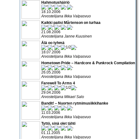
Hahmotushäiriö
18.10.2006
Arvostelijana Ilkka Valpasvuo
Kaikki paitsi Mårtenson on turhaa
21.08.2006
Arvostelijana Janne Kuusinen
Älä oo tyhmä
18.07.2006
Arvostelijana Ilkka Valpasvuo
Hometown Pride – Hardcore & Punkrock Compilation
26.05.2006
Arvostelijana Ilkka Valpasvuo
Farewell To Arms 4
29.04.2006
Arvostelijana Mikael Salo
Bandit! – Nuorten rytmimusiikkihanke
11.03.2006
Arvostelijana Ilkka Valpasvuo
Tyttö, sinä olet tähti
01.11.2005
Arvostelijana Ilkka Valpasvuo