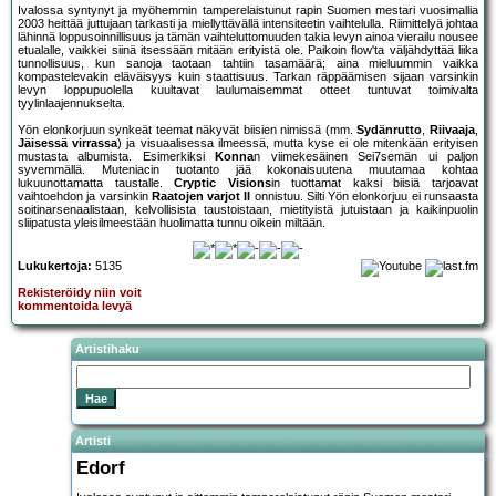
Ivalossa syntynyt ja myöhemmin tamperelaistunut rapin Suomen mestari vuosimallia
2003 heittää juttujaan tarkasti ja miellyttävällä intensiteetin vaihtelulla. Riimittelyä johtaa
lähinnä loppusoinnillisuus ja tämän vaihteluttomuuden takia levyn ainoa vierailu nousee
etualalle, vaikkei siinä itsessään mitään erityistä ole. Paikoin flow'ta väljähdyttää liika
tunnollisuus, kun sanoja taotaan tahtiin tasamäärä; aina mieluummin vaikka
kompastelevakin eläväisyys kuin staattisuus. Tarkan räppäämisen sijaan varsinkin
levyn loppupuolella kuultavat laulumaisemmat otteet tuntuvat toimivalta
tyylinlaajennukselta.
Yön elonkorjuun synkeät teemat näkyvät biisien nimissä (mm.
Sydänrutto
,
Riivaaja
,
Jäisessä virrassa
) ja visuaalisessa ilmeessä, mutta kyse ei ole mitenkään erityisen
mustasta albumista. Esimerkiksi
Konna
n viimekesäinen Sei7semän ui paljon
syvemmällä. Muteniacin tuotanto jää kokonaisuutena muutamaa kohtaa
lukuunottamatta taustalle.
Cryptic Visions
in tuottamat kaksi biisiä tarjoavat
vaihtoehdon ja varsinkin
Raatojen varjot II
onnistuu. Silti Yön elonkorjuu ei runsaasta
soitinarsenaalistaan, kelvollisista taustoistaan, mietityistä jutuistaan ja kaikinpuolin
sliipatusta yleisilmeestään huolimatta tunnu oikein miltään.
Lukukertoja:
5135
Rekisteröidy niin voit
kommentoida levyä
Artistihaku
Artisti
Edorf