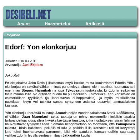
Arviot
Haastattelut
Artikkelit
Levyarvio
Edorf: Yön elonkorjuu
Julkaistu: 10.03.2011
Arvostelija:
Jani Ekblom
Joku Roti
En ole jokaista Joku Rotin julkaisemaa levyä kuullut, mutta kuulemistani Edorfin Yön
elonkerjuu on selvästi vähiten minua puhutteleva albumi: olen nauttinut huomattavasti
enemmän
Stepa
n,
Hannibal
in ja jopa
Tykopaatin
tuotoksista. Ei Edorfin esikoinen
tosin millään lailla ole erityisen huono tai puutteellinen. Esimerkiksi sen kansitaide on
esimerkillisen tyylikästä (ja ilahduttavan ei-hoppimaista), ja myös musiikilliselta
puoleltaan levyn voi tuskitta sanoa syntyneen asiansa osaavien ammattilaisten
käsissä.
Yön elonkorjuu herättää muistoja
Amoc
in neljän vuoden takaisesta Amok-kaččâmista,
ei vähiten
Juan Muteniac
in takia: tuottaja on tehnyt molemmille nimibiisin tapaisia
turboahdettuja jousivalleja hyväksikäyttäviä taustoja, jotka nostatuksen sijaan lähinnä
haukotuttavat tyhjyydessään. Samaan hengenvetoon on todettava, että
Painajainen
tulesta
-biisin kaltainen, pelkällä viululla ja poikkihuilulla koristettu reilusti kevyempi
juttu toimii huomattavasti paremmin; biisi vie ajatukset kansanmusiikin suuntaan,
vaikkei Edorfin levyllä sentään mitään
Jätkäjätkiä
kuulla.