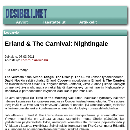
Arviot
Haastattelut
Artikkelit
Levyarvio
Erland & The Carnival: Nightingale
Julkaistu: 07.03.2011
Arvostelija:
Tommi Saarikoski
Full Time Hobby
The Verve
stä tutun
Simon Tong
in,
The Orb
in ja
The Cult
in kanssa työskennelleen
David Nock
in sekä vokalisti
Erland Cooper
in muodostama
Erland & The Carnival
on mielenkiintoinen tuttavuus. Yhtyeen nimeä kantanut, viime vuonna julkaistu debyytti
on mennyt täysin ohi, mutta onneksi bändin kakkoslevy tarttui haaviin. Nightingale on
inspiroiva ja persoonallinen levyllinen laadukasta pop-musiikkia.
Jo avauskappale
So Tired in the Morning
vakuuttaa: hauskasti rytmitetty säkeistö
hiljenee kauniiseen kertosäkeeseen, jossa Cooper toistaa karua totuutta: "
the saddest
thing in life is to love and not be loved
". Aloitus ei onneksi jää ainoaksi rytmin, melodian
ja lyriikan onnistuneeksi kombinaatioksi, vaan levyltä löytyy runsaasti kohokohtia.
Ilahduttavinta Erland & The Carnivalissa on sen monipuolisuus ja arvaamattomuus.
Yhtyeen musiikkia on vaikeaa asettaa raameihin, mutta lähelle päästään, kun
yhdistetään psykedeelistä folkia, analogista koneellisuutta, tarttuvia pop-melodioita ja
Afrikkaan viittaavaa rytmiikkaa. Selkein sielunkumppani on
The Coral
, mutta Erlandilla
ja kumppaneilla on maanmiehiään enemmän seikkailunhalua.