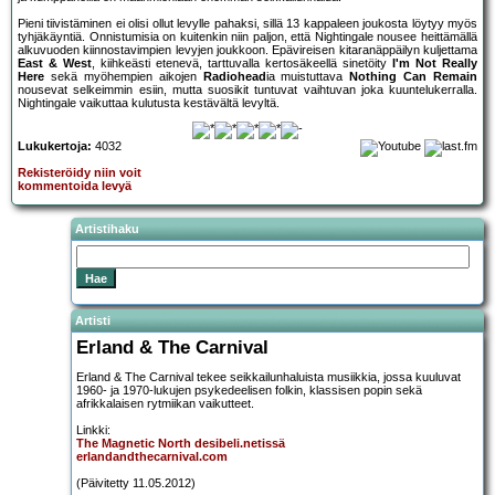
Pieni tiivistäminen ei olisi ollut levylle pahaksi, sillä 13 kappaleen joukosta löytyy myös
tyhjäkäyntiä. Onnistumisia on kuitenkin niin paljon, että Nightingale nousee heittämällä
alkuvuoden kiinnostavimpien levyjen joukkoon. Epävireisen kitaranäppäilyn kuljettama
East & West
, kiihkeästi etenevä, tarttuvalla kertosäkeellä sinetöity
I'm Not Really
Here
sekä myöhempien aikojen
Radiohead
ia muistuttava
Nothing Can Remain
nousevat selkeimmin esiin, mutta suosikit tuntuvat vaihtuvan joka kuuntelukerralla.
Nightingale vaikuttaa kulutusta kestävältä levyltä.
Lukukertoja:
4032
Rekisteröidy niin voit
kommentoida levyä
Artistihaku
Artisti
Erland & The Carnival
Erland & The Carnival tekee seikkailunhaluista musiikkia, jossa kuuluvat
1960- ja 1970-lukujen psykedeelisen folkin, klassisen popin sekä
afrikkalaisen rytmiikan vaikutteet.
Linkki:
The Magnetic North desibeli.netissä
erlandandthecarnival.com
(Päivitetty 11.05.2012)