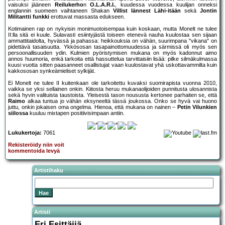
vaisuksi jääneen
Reilukerho
n
O.L.A.R.I.
, kuudessa vuodessa kuulijan onneksi
englannin suomeen vaihtaneen Shakan
Villist lännest Lähi-itään
sekä
Jontin
Militantti funkki
erottuvat massasta edukseen.
Kotimainen rap on nykyisin monimuotoisempaa kuin koskaan, mutta Monelt ne tulee
II:lla sitä ei kuule. Sulavasti esiintyjästä toiseen etenevä nauha kuulostaa sen sijaan
ammattitaidolta, hyvässä ja pahassa: heikkouksia on vähän, suurimpana "vikana" on
pidettävä tasaisuutta. Ykkösosan tasapainottomuudessa ja särmissä oli myös sen
persoonallisuuden ydin. Kulmien pyöristymisen mukana on myös kadonnut aimo
annos huumoria, enkä tarkoita että hassuttelua tarvittaisiin lisää: pilke silmäkulmassa
kuusi vuotta sitten paasanneet osallistujat vaan kuulostavat yhä uskottavammilta kuin
kakkososan synkeämieliset sylkijät.
Ei Monelt ne tulee II kuitenkaan ole tarkoitettu kuvaksi suomirapista vuonna 2010,
vaikka se yksi sellainen onkin. Kiitosta heruu mukanaolijoiden punnitusta ulosannista
sekä hyvin valituista taustoista. Yleisestä tason noususta kertonee parhaiten se, että
Raimo
alkaa tuntua jo vähän eksyneeltä tässä joukossa. Onko se hyvä vai huono
juttu, onkin jokaisen oma ongelma. Hienoa, että mukana on nainen –
Petin Vilunkien
siilossa
kuuluu mixtapen positiivisimpaan antiin.
Lukukertoja:
7061
Rekisteröidy niin voit
kommentoida levyä
Artistihaku
Artisti
Eri Esittäjiä