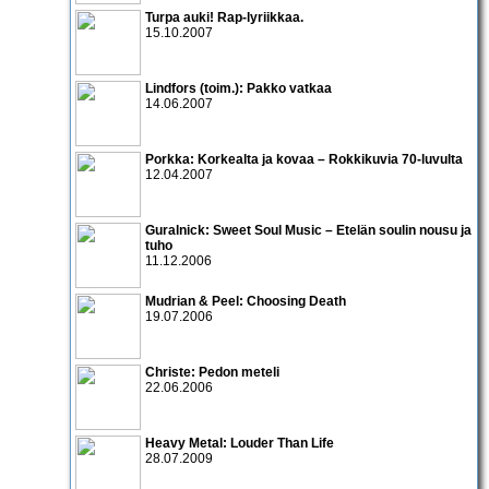
Turpa auki! Rap-lyriikkaa.
15.10.2007
Lindfors (toim.): Pakko vatkaa
14.06.2007
Porkka: Korkealta ja kovaa – Rokkikuvia 70-luvulta
12.04.2007
Guralnick: Sweet Soul Music – Etelän soulin nousu ja
tuho
11.12.2006
Mudrian & Peel: Choosing Death
19.07.2006
Christe: Pedon meteli
22.06.2006
Heavy Metal: Louder Than Life
28.07.2009