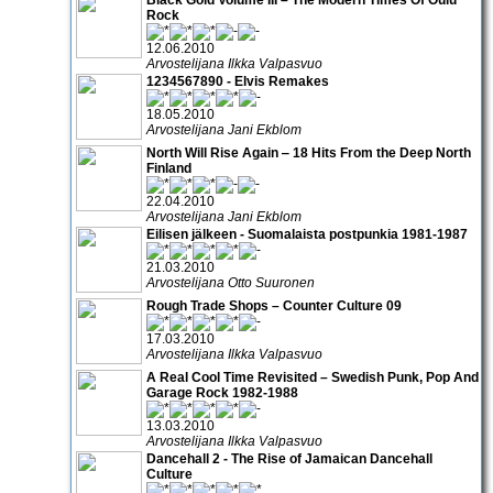
Rock
12.06.2010
Arvostelijana Ilkka Valpasvuo
1234567890 - Elvis Remakes
18.05.2010
Arvostelijana Jani Ekblom
North Will Rise Again ‒ 18 Hits From the Deep North
Finland
22.04.2010
Arvostelijana Jani Ekblom
Eilisen jälkeen - Suomalaista postpunkia 1981-1987
21.03.2010
Arvostelijana Otto Suuronen
Rough Trade Shops – Counter Culture 09
17.03.2010
Arvostelijana Ilkka Valpasvuo
A Real Cool Time Revisited – Swedish Punk, Pop And
Garage Rock 1982-1988
13.03.2010
Arvostelijana Ilkka Valpasvuo
Dancehall 2 - The Rise of Jamaican Dancehall
Culture