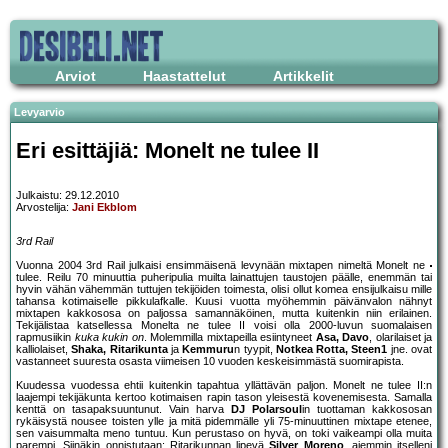
Arviot
Haastattelut
Artikkelit
Levyarvio
Eri esittäjiä: Monelt ne tulee II
Julkaistu: 29.12.2010
Arvostelija:
Jani Ekblom
3rd Rail
Vuonna 2004 3rd Rail julkaisi ensimmäisenä levynään mixtapen nimeltä Monelt ne
tulee. Reilu 70 minuuttia puheripulia muilta lainattujen taustojen päälle, enemmän tai
hyvin vähän vähemmän tuttujen tekijöiden toimesta, olisi ollut komea ensijulkaisu mille
tahansa kotimaiselle pikkulafkalle. Kuusi vuotta myöhemmin päivänvalon nähnyt
mixtapen kakkososa on paljossa samannäköinen, mutta kuitenkin niin erilainen.
Tekijälistaa katsellessa Monelta ne tulee II voisi olla 2000-luvun suomalaisen
rapmusiikin
kuka kukin on
. Molemmilla mixtapeilla esiintyneet
Asa, Davo
, olarilaiset ja
kalliolaiset,
Shaka, Ritarikunta
ja
Kemmuru
n tyypit,
Notkea Rotta, Steen1
jne. ovat
vastanneet suuresta osasta viimeisen 10 vuoden keskeisimmästä suomirapista.
Kuudessa vuodessa ehtii kuitenkin tapahtua yllättävän paljon. Monelt ne tulee II:n
laajempi tekijäkunta kertoo kotimaisen rapin tason yleisestä kovenemisesta. Samalla
kenttä on tasapaksuuntunut. Vain harva
DJ Polarsoul
in tuottaman kakkososan
rykäisystä nousee toisten ylle ja mitä pidemmälle yli 75-minuuttinen mixtape etenee,
sen vaisummalta meno tuntuu. Kun perustaso on hyvä, on toki vaikeampi olla muita
parempi. Siinäkin onnistutaan: Ritarikunnan lipevä
Silver Moreno
, aiemmin itselleni