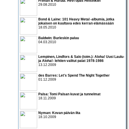
Friman & Hurula: Hevi opas Helsinkiin
29.08.2010
Bond & Laine: 101 Heavy Metal -albumia, jotka
jokaisen on kuultava edes kerran elämässään
18.05.2010
Baldwin: Burleskin paluu
04.03.2010
Lempinen, Lindfors & Salo (toim.): Aloha! Uusi Laulu-
ja Aloha!- lehtien valitut palat 1978-1986
13.12.2009
des Barres: Let's Spend The Night Together
01.12.2009
Palsa: Tomi Palsan kuvat ja tunnelmat
18.11.2009
Nyman: Kovan päivän ilta
18.10.2009