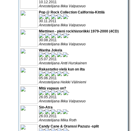
10.12.2011
Arvostelijana Ilkka Valpasvuo
Pop @ Rock Collection California-Kittilä
30.11.2011
Arvostelijana Ilkka Valpasvuo
Miettinen - pieni rockhistoriikki 1979-2000 (4CD)
30.08.2011
Arvostelijana Ilkka Valpasvuo
Wanha Jokela
15.07.2011
Arvostelijana Antti Hurskainen
Rakastatko vielä kun on ilta
05.06.2011
Arvostelijana Heikki Väliniemi
Mitä vapaus on?
26.05.2011
Arvostelijana Ilkka Valpasvuo
Sin-Atra
26.03.2011
Arvostelijana Mika Roth
Candy Cane & Oranssi Pazuzu -split