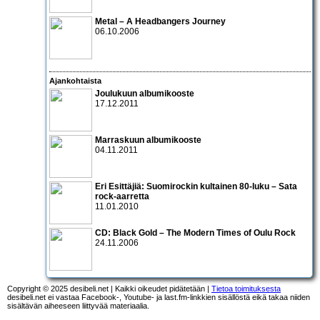
Metal – A Headbangers Journey
06.10.2006
Ajankohtaista
Joulukuun albumikooste
17.12.2011
Marraskuun albumikooste
04.11.2011
Eri Esittäjiä: Suomirockin kultainen 80-luku – Sata
rock-aarretta
11.01.2010
CD:
Black Gold – The Modern Times of Oulu Rock
24.11.2006
Copyright © 2025 desibeli.net | Kaikki oikeudet pidätetään |
Tietoa toimituksesta
desibeli.net ei vastaa Facebook-, Youtube- ja last.fm-linkkien sisällöstä eikä takaa niiden
sisältävän aiheeseen liittyvää materiaalia.