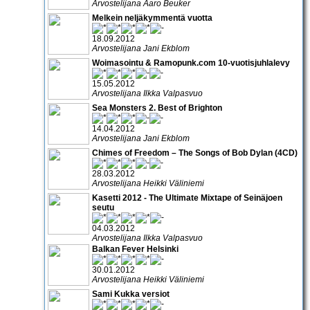
Arvostelijana Aaro Beuker
Melkein neljäkymmentä vuotta
18.09.2012
Arvostelijana Jani Ekblom
Woimasointu & Ramopunk.com 10-vuotisjuhlalevy
15.05.2012
Arvostelijana Ilkka Valpasvuo
Sea Monsters 2. Best of Brighton
14.04.2012
Arvostelijana Jani Ekblom
Chimes of Freedom – The Songs of Bob Dylan (4CD)
28.03.2012
Arvostelijana Heikki Väliniemi
Kasetti 2012 - The Ultimate Mixtape of Seinäjoen
seutu
04.03.2012
Arvostelijana Ilkka Valpasvuo
Balkan Fever Helsinki
30.01.2012
Arvostelijana Heikki Väliniemi
Sami Kukka versiot