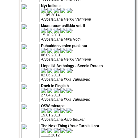
Nyt kolisee
11.05.2014
Arvostelijana Heikki Väliniemi
Maaseutumusiikkia vol. II
15.10.2013
Arvostelijana Mika Roth
Puhtaiden vesien puolesta
08.09.2013
Arvostelijana Heikki Väliniemi
Liepeillä Anthology - Scenic Routes
02.06.2013
Arvostelijana Ilkka Valpasvuo
Rock in Finglish
27.04.2013
Arvostelijana Ilkka Valpasvuo
OSW mixtape
19.01.2013
Arvostelijana Aaro Beuker
The Next Thing / Your Turn Is Last
11.12.2012