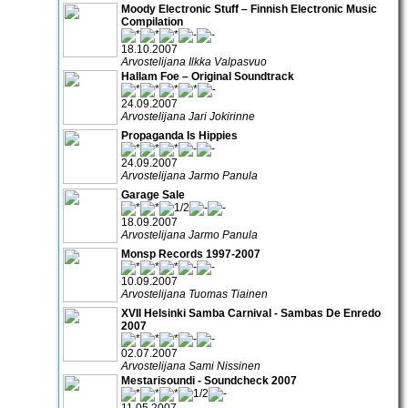
Moody Electronic Stuff – Finnish Electronic Music
Compilation
18.10.2007
Arvostelijana Ilkka Valpasvuo
Hallam Foe – Original Soundtrack
24.09.2007
Arvostelijana Jari Jokirinne
Propaganda Is Hippies
24.09.2007
Arvostelijana Jarmo Panula
Garage Sale
18.09.2007
Arvostelijana Jarmo Panula
Monsp Records 1997-2007
10.09.2007
Arvostelijana Tuomas Tiainen
XVII Helsinki Samba Carnival - Sambas De Enredo
2007
02.07.2007
Arvostelijana Sami Nissinen
Mestarisoundi - Soundcheck 2007
11.05.2007