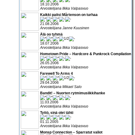
18.10.2006
Arvostelijana Ilkka Valpasvuo
Kaikki paitsi Mårtenson on turhaa
21.08.2006
Arvostelijana Janne Kuusinen
Älä oo tyhmä
18.07.2006
Arvostelijana Ilkka Valpasvuo
Hometown Pride – Hardcore & Punkrock Compilation
26.05.2006
Arvostelijana Ilkka Valpasvuo
Farewell To Arms 4
29.04.2006
Arvostelijana Mikael Salo
Bandit! – Nuorten rytmimusiikkihanke
11.03.2006
Arvostelijana Ilkka Valpasvuo
Tyttö, sinä olet tähti
01.11.2005
Arvostelijana Ilkka Valpasvuo
Monsp Connection – Sparratut valiot