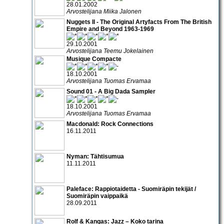
28.01.2002
Arvostelijana Miika Jalonen
Nuggets II - The Original Artyfacts From The British
Empire and Beyond 1963-1969
29.10.2001
Arvostelijana Teemu Jokelainen
Musique Compacte
18.10.2001
Arvostelijana Tuomas Ervamaa
Sound 01 - A Big Dada Sampler
18.10.2001
Arvostelijana Tuomas Ervamaa
Macdonald: Rock Connections
16.11.2011
Nyman: Tähtisumua
11.11.2011
Paleface: Rappiotaidetta - Suomiräpin tekijät /
Suomiräpin vaippaikä
28.09.2011
Rolf & Kangas: Jazz – Koko tarina