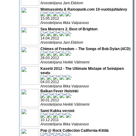
Arvostelijana Jani Ekblom
Woimasointu & Ramopunk.com 10-vuotisjuhlalevy
15.05.2012
Arvostelijana Ilkka Valpasvuo
Sea Monsters 2. Best of Brighton
14.04.2012
Arvostelijana Jani Ekblom
Chimes of Freedom – The Songs of Bob Dylan (4CD)
28.03.2012
Arvostelijana Heikki Väliniemi
Kasetti 2012 - The Ultimate Mixtape of Seinäjoen
seutu
04.03.2012
Arvostelijana Ilkka Valpasvuo
Balkan Fever Helsinki
30.01.2012
Arvostelijana Heikki Väliniemi
Sami Kukka versiot
10.12.2011
Arvostelijana Ilkka Valpasvuo
Pop @ Rock Collection California-Kittilä