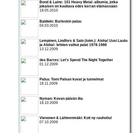
Bond & Laine: 101 Heavy Metal -albumia, jotka
jokaisen on kuultava edes kerran elämässään
18.05.2010
Baldwin: Burleskin paluu
04.03.2010
Lempinen, Lindfors & Salo (toim.): Aloha! Uusi Laulu-
ja Aloha!- lehtien valitut palat 1978-1986
13.12.2009
des Barres: Let's Spend The Night Together
01.12.2009
Palsa: Tomi Palsan kuvat ja tunnelmat
18.11.2009
Nyman: Kovan päivän ilta
18.10.2009
Vienonen & Lähteenmäki: Koit ny rauhottu!
07.10.2009