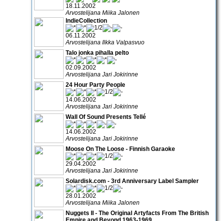
18.11.2002
Arvostelijana Miika Jalonen
IndieCollection
06.11.2002
Arvostelijana Ilkka Valpasvuo
Talo jonka pihalla pelto
02.09.2002
Arvostelijana Jari Jokirinne
24 Hour Party People
14.06.2002
Arvostelijana Jari Jokirinne
Wall Of Sound Presents Tellé
14.06.2002
Arvostelijana Jari Jokirinne
Moose On The Loose - Finnish Garaoke
29.04.2002
Arvostelijana Jari Jokirinne
Solardisk.com - 3rd Anniversary Label Sampler
28.01.2002
Arvostelijana Miika Jalonen
Nuggets II - The Original Artyfacts From The British
Empire and Beyond 1963-1969