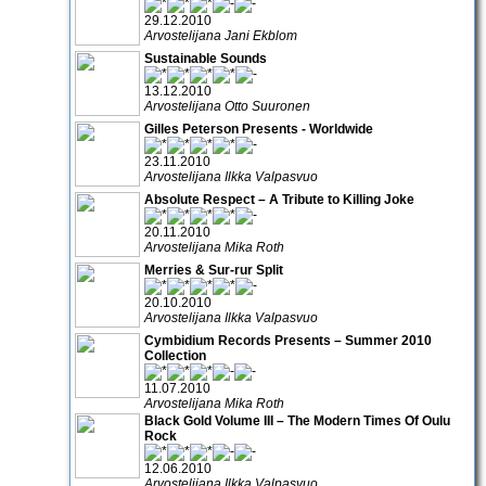
29.12.2010
Arvostelijana Jani Ekblom
Sustainable Sounds
13.12.2010
Arvostelijana Otto Suuronen
Gilles Peterson Presents - Worldwide
23.11.2010
Arvostelijana Ilkka Valpasvuo
Absolute Respect – A Tribute to Killing Joke
20.11.2010
Arvostelijana Mika Roth
Merries & Sur-rur Split
20.10.2010
Arvostelijana Ilkka Valpasvuo
Cymbidium Records Presents – Summer 2010
Collection
11.07.2010
Arvostelijana Mika Roth
Black Gold Volume III – The Modern Times Of Oulu
Rock
12.06.2010
Arvostelijana Ilkka Valpasvuo