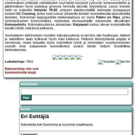
ensimmäinen yhdistää viehättävästi soul-ääntä kevyesti vyöryviin konesoundeihin ja
jälkimmäinen hyvin tuotettua groovea hennolla discolla höystettynä. Levyn komein
hetki on kuitenkin
Helsinki 78-82
-yhtyeen italodiscobiitillä eteenpäin pumppaava
instant-hitti
Cruising
, jonka soisi soivan jokaisella itseään kunnioittavalla tanssiklubilla
tästedes. Kokooman loppupuolelta mieleenpainuva on myös
Palms on Hips
, jonka
tummasävyinen konerytmiikka muistuttaa ekstaasitripille karannutta alkuaikojen
Kemopetrol
ia. Kokonaisuudessa ainoastaan
Katyayani
tuntuu olevan kummallisella
tavalla vähän väärässä paikassa.
Suomalaisen elektronisen musiikin tulevaisuudesta ei tarvitse olla huolissaan. Aatteet
ja taiteellinen laatu kulkevat hyvin käsi kädessä. Helposti lähestyttävää poppia ei
vieroksuta, mutta toisaalta myös kokeelliset rytmit ja menneiden vuosikymmenien
soundit ovat sulautuneet luonnolliseksi osaksi tämän hetken musiikillista
äänimaisemaa.
Lukukertoja:
7601
Rekisteröidy niin voit
kommentoida levyä
Artistihaku
Artisti
Eri Esittäjiä
Kokoelmia koti-Suomesta ja suuresta maailmasta.
Levyarviot