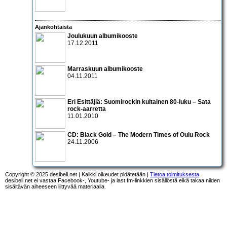
Ajankohtaista
Joulukuun albumikooste
17.12.2011
Marraskuun albumikooste
04.11.2011
Eri Esittäjiä: Suomirockin kultainen 80-luku – Sata
rock-aarretta
11.01.2010
CD:
Black Gold – The Modern Times of Oulu Rock
24.11.2006
Copyright © 2025 desibeli.net | Kaikki oikeudet pidätetään |
Tietoa toimituksesta
desibeli.net ei vastaa Facebook-, Youtube- ja last.fm-linkkien sisällöstä eikä takaa niiden
sisältävän aiheeseen liittyvää materiaalia.