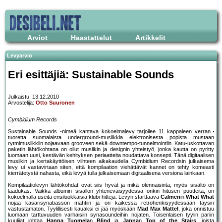
Arviot
Haastattelut
Artikkelit
Levyarvio
Eri esittäjiä: Sustainable Sounds
Julkaistu: 13.12.2010
Arvostelija:
Otto Suuronen
Cymbidium Records
Sustainable Sounds -nimeä kantava kokoelmalevy tarjoilee 11 kappaleen verran
tuoretta suomalaista underground-musiikkia elektronisesta popista mustaan
rytmimusiikkiin nojaavaan grooveen sekä downtempo-tunnelmointiin. Katu-uskottavan
paketin lähtökohtana on ollut musiikin ja designin yhteistyö, jonka kautta on pyritty
luomaan uusi, kestävän kehityksen periaatteita noudattava konsepti. Tänä digitaalisen
musiikin ja kertakäyttöisen viihteen aikakaudella Cymbidium Recordsin julkaisema
levy ui vastavirtaan siten, että kompilaation viehättävät kannet on tehty komeasti
kierrätetystä nahasta, eikä levyä tulla julkaisemaan digitaalisena versiona lainkaan.
Kompilaatiolevyn lähtökohdat ovat siis hyvät ja mikä olennaisinta, myös sisältö on
laadukas. Vaikka albumin sisällön yhteneväisyydessä onkin hitusen puutteita, on
kokoelmalla useita ensiluokkaisia klubi-hittejä. Levyn starttaava
Calmen
in
What What
nojaa kasarisynabasson mahtiin ja on kaikessa retrohenkisyydessään täysin
vastustamaton. Tyylillisesti kauaksi ei jää myöskään
Mad Max Mattel
, joka onnistuu
luomaan tarttuvuuden varhaisiin synasoundeihin nojaten. Toisenlaisen tyylin pariin
kuulijat johtaa
Hanna Tuomela
n
Blind
ja
Janna
n
Top of the Stairs
, joista