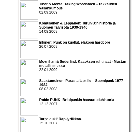
Tiber & Monte: Taking Woodstock – rakkauden
vallankumous
02.09.2009
Komulainen & Leppänen: Turun U:n historia ja
Suomen Talvisota 1939-1940
14.08.2009
Inkinen: Punk on kuollut, eläköön hardcore
26.07.2009
Moynihan & Søderlind: Kaaoksen ruhtinaat - Mustan
metallin messu
22.01.2009
Saastamoinen: Parasta lapsille – Suomipunk 1977-
1984
08.02.2008
Robb: PUNK! Brittipunkin haastatteluhistoria
12.12.2007
Turpa auki! Rap-lyriikkaa.
15.10.2007