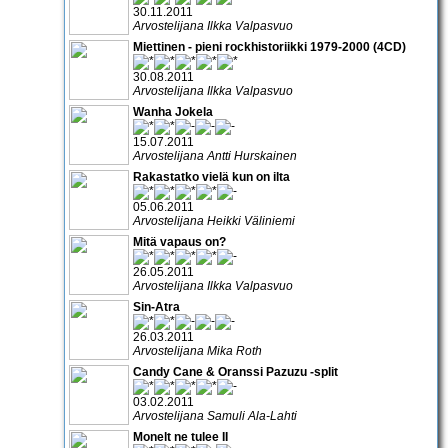
30.11.2011
Arvostelijana Ilkka Valpasvuo
Miettinen - pieni rockhistoriikki 1979-2000 (4CD)
30.08.2011
Arvostelijana Ilkka Valpasvuo
Wanha Jokela
15.07.2011
Arvostelijana Antti Hurskainen
Rakastatko vielä kun on ilta
05.06.2011
Arvostelijana Heikki Väliniemi
Mitä vapaus on?
26.05.2011
Arvostelijana Ilkka Valpasvuo
Sin-Atra
26.03.2011
Arvostelijana Mika Roth
Candy Cane & Oranssi Pazuzu -split
03.02.2011
Arvostelijana Samuli Ala-Lahti
Monelt ne tulee II