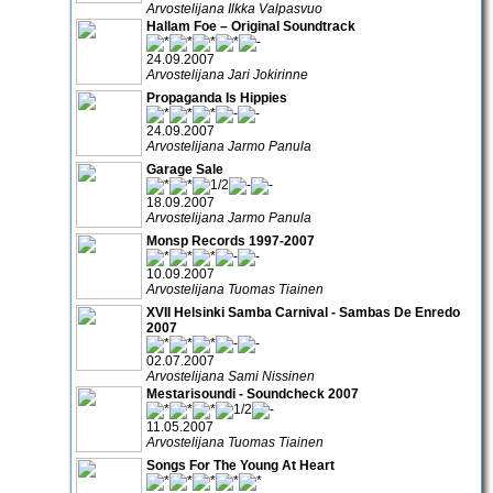
Arvostelijana Ilkka Valpasvuo
Hallam Foe – Original Soundtrack
24.09.2007
Arvostelijana Jari Jokirinne
Propaganda Is Hippies
24.09.2007
Arvostelijana Jarmo Panula
Garage Sale
18.09.2007
Arvostelijana Jarmo Panula
Monsp Records 1997-2007
10.09.2007
Arvostelijana Tuomas Tiainen
XVII Helsinki Samba Carnival - Sambas De Enredo
2007
02.07.2007
Arvostelijana Sami Nissinen
Mestarisoundi - Soundcheck 2007
11.05.2007
Arvostelijana Tuomas Tiainen
Songs For The Young At Heart