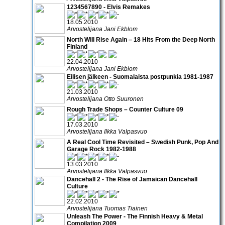
1234567890 - Elvis Remakes
18.05.2010
Arvostelijana Jani Ekblom
North Will Rise Again ‒ 18 Hits From the Deep North
Finland
22.04.2010
Arvostelijana Jani Ekblom
Eilisen jälkeen - Suomalaista postpunkia 1981-1987
21.03.2010
Arvostelijana Otto Suuronen
Rough Trade Shops – Counter Culture 09
17.03.2010
Arvostelijana Ilkka Valpasvuo
A Real Cool Time Revisited – Swedish Punk, Pop And
Garage Rock 1982-1988
13.03.2010
Arvostelijana Ilkka Valpasvuo
Dancehall 2 - The Rise of Jamaican Dancehall
Culture
22.02.2010
Arvostelijana Tuomas Tiainen
Unleash The Power - The Finnish Heavy & Metal
Compilation 2009