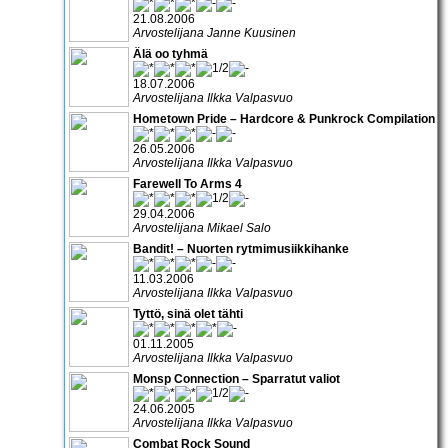
21.08.2006
Arvostelijana Janne Kuusinen
Älä oo tyhmä
18.07.2006
Arvostelijana Ilkka Valpasvuo
Hometown Pride – Hardcore & Punkrock Compilation
26.05.2006
Arvostelijana Ilkka Valpasvuo
Farewell To Arms 4
29.04.2006
Arvostelijana Mikael Salo
Bandit! – Nuorten rytmimusiikkihanke
11.03.2006
Arvostelijana Ilkka Valpasvuo
Tyttö, sinä olet tähti
01.11.2005
Arvostelijana Ilkka Valpasvuo
Monsp Connection – Sparratut valiot
24.06.2005
Arvostelijana Ilkka Valpasvuo
Combat Rock Sound