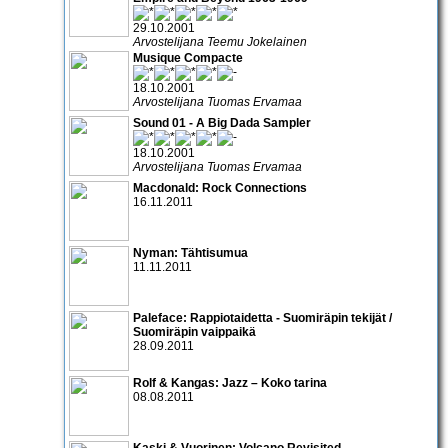
29.10.2001
Arvostelijana Teemu Jokelainen
Musique Compacte
18.10.2001
Arvostelijana Tuomas Ervamaa
Sound 01 - A Big Dada Sampler
18.10.2001
Arvostelijana Tuomas Ervamaa
Macdonald: Rock Connections
16.11.2011
Nyman: Tähtisumua
11.11.2011
Paleface: Rappiotaidetta - Suomiräpin tekijät /
Suomiräpin vaippaikä
28.09.2011
Rolf & Kangas: Jazz – Koko tarina
08.08.2011
Kaski & Vuorinen: Volcano Revisited