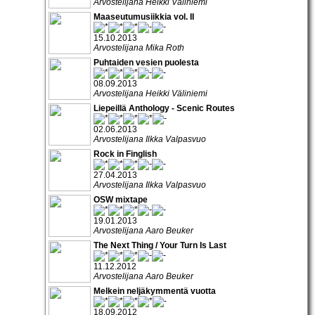
Arvostelijana Heikki Väliniemi
Maaseutumusiikkia vol. II
15.10.2013
Arvostelijana Mika Roth
Puhtaiden vesien puolesta
08.09.2013
Arvostelijana Heikki Väliniemi
Liepeillä Anthology - Scenic Routes
02.06.2013
Arvostelijana Ilkka Valpasvuo
Rock in Finglish
27.04.2013
Arvostelijana Ilkka Valpasvuo
OSW mixtape
19.01.2013
Arvostelijana Aaro Beuker
The Next Thing / Your Turn Is Last
11.12.2012
Arvostelijana Aaro Beuker
Melkein neljäkymmentä vuotta
18.09.2012