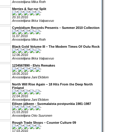
Arvostelijana Mika Roth
Merries & Sur-rur Split
20.10.2010
Arvostelijana Ilkka Valpasvuo
Cymbidium Records Presents – Summer 2010 Collection
11.07.2010
Arvostelijana Mika Roth
Black Gold Volume III – The Modern Times Of Oulu Rock
12.06.2010
Arvostelijana Ilkka Valpasvuo
1234567890 - Elvis Remakes
18.05.2010
Arvostelijana Jani Ekblom
North Will Rise Again ‒ 18 Hits From the Deep North
Finland
22.04.2010
Arvostelijana Jani Ekblom
Eilisen jälkeen - Suomalaista postpunkia 1981-1987
21.03.2010
Arvostelijana Otto Suuronen
Rough Trade Shops – Counter Culture 09
17.03.2010