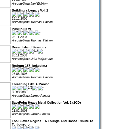
21.04.2009
Arvostelijana Jani Ekblom
Building a Legacy Vol. 2
15.12.2008
Arvostelijana Tuomas Tiainen
Punk Kills VI
25.11.2008
Arvostelijana Tuomas Tiainen
Desert Island Sessions
20.11.2008
Arvostelijana Ilkka Valpasvuo
Redrum-187 -kokoelma
26.08.2008
Arvostelijana Tuomas Tiainen
Thrashing Like A Maniac
05.03.2008
Arvostelijana Jarmo Panula
SavePoint Heavy Metal Collection Vol. 2 (2CD)
21.02.2008
Arvostelijana Jarmo Panula
Los Suaves Negros – A Lounge And Bossa Tribute To
Turbonegro