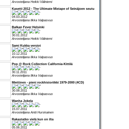
Arvostelijana Heikki Väliniemi
Kasetti 2012 - The Ultimate Mixtape of Seinäjoen seutu
04.03.2012
Arvostelijana Ilkka Valpasvuo
Balkan Fever Helsinki
30.01.2012
Arvostelijana Heikki Väliniemi
Sami Kukka versiot
10.12.2011
Arvostelijana Ilkka Valpasvuo
Pop @ Rock Collection California-Kittilä
30.11.2011
Arvostelijana Ilkka Valpasvuo
Miettinen - pieni rockhistoriikki 1979-2000 (4CD)
30.08.2011
Arvostelijana Ilkka Valpasvuo
Wanha Jokela
15.07.2011
Arvostelijana Antti Hurskainen
Rakastatko vielä kun on ilta
05.06.2011