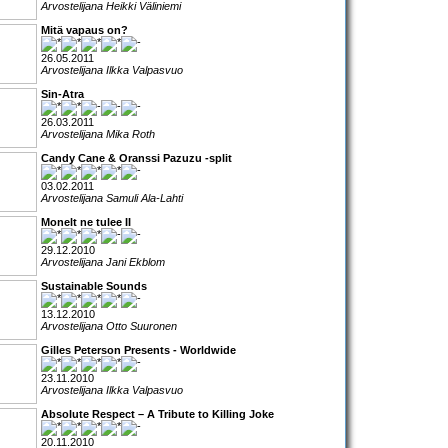
Arvostelijana Heikki Väliniemi
Mitä vapaus on?
26.05.2011
Arvostelijana Ilkka Valpasvuo
Sin-Atra
26.03.2011
Arvostelijana Mika Roth
Candy Cane & Oranssi Pazuzu -split
03.02.2011
Arvostelijana Samuli Ala-Lahti
Monelt ne tulee II
29.12.2010
Arvostelijana Jani Ekblom
Sustainable Sounds
13.12.2010
Arvostelijana Otto Suuronen
Gilles Peterson Presents - Worldwide
23.11.2010
Arvostelijana Ilkka Valpasvuo
Absolute Respect – A Tribute to Killing Joke
20.11.2010