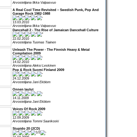
Arvostelijana Ilkka Valpasvuo
A Real Cool Time Revisited – Swedish Punk, Pop And
Garage Rock 1982-1988
13.03.2010
Arvostelijana Ilkka Valpasvuo
Dancehall 2 - The Rise of Jamaican Dancehall Culture
22.02.2010
Arvostelijana Tuomas Tiainen
Unleash The Power - The Finnish Heavy & Metal
Compilation 2009
14.02.2010
Arvostelijana Aleksi Leskinen
Pop & Rock Suomi Finland 2009
24.12.2009
Arvostelijana Jani Ekblom
Onnen laulut
14.11.2009
Arvostelijana Jani Ekblom
Voices Of Rock 2009
12.09.2009
Arvostelijana Tommi Saarikoski
Stupido 20 (2CD)