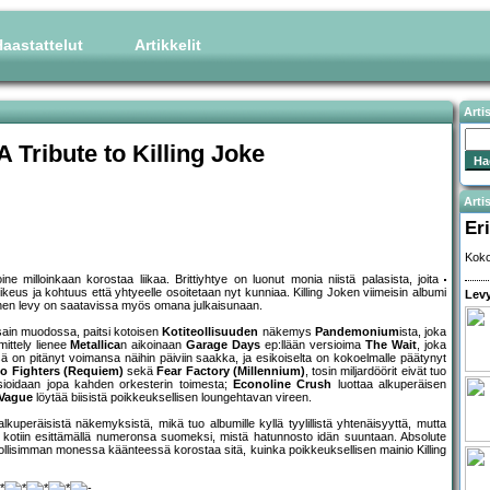
aastattelut
Artikkelit
Arti
A Tribute to Killing Joke
Artis
Eri
Koko
ine milloinkaan korostaa liikaa. Brittiyhtye on luonut monia niistä palasista, joita
keus ja kohtuus että yhtyeelle osoitetaan nyt kunniaa. Killing Joken viimeisin albumi
Levy
ainen levy on saatavissa myös omana julkaisunaan.
ssain muodossa, paitsi kotoisen
Kotiteollisuuden
näkemys
Pandemonium
ista, joka
ittely lienee
Metallica
n aikoinaan
Garage Days
ep:llään versioima
The Wait
, joka
ä on pitänyt voimansa näihin päiviin saakka, ja esikoiselta on kokoelmalle päätynyt
o Fighters (Requiem)
sekä
Fear Factory (Millennium)
, tosin miljardöörit eivät tuo
ioidaan jopa kahden orkesterin toimesta;
Econoline Crush
luottaa alkuperäisen
 Vague
löytää biisistä poikkeuksellisen loungehtavan vireen.
kuperäisistä näkemyksistä, mikä tuo albumille kyllä tyylillistä yhtenäisyyttä, mutta
et kotiin esittämällä numeronsa suomeksi, mistä hatunnosto idän suuntaan. Absolute
lisimman monessa käänteessä korostaa sitä, kuinka poikkeuksellisen mainio Killing