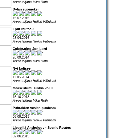
Arvostelijana Mika Roth
Dylan suomeksi
16.07.2016
Arvostelijana Heikki Väliniemi
Eput rautaa 2
23.04.2016
Arvostelijana Heikki Väliniemi
Celebrating Jon Lord
26.09.2014
Arvostelijana Mika Roth
Nyt kolisee
11.05.2014
Arvostelijana Heikki Väliniemi
Maaseutumusiikkia vol. II
15.10.2013
Arvostelijana Mika Roth
Puhtaiden vesien puolesta
08.09.2013
Arvostelijana Heikki Väliniemi
Liepeillä Anthology - Scenic Routes
02.06.2013