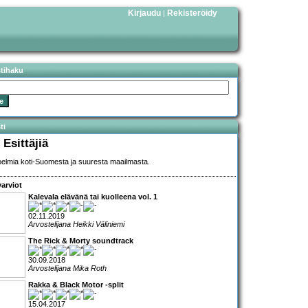
Kirjaudu
Rekisteröidy
|
stihaku
ti
 Esittäjiä
elmia koti-Suomesta ja suuresta maailmasta.
arviot
Kalevala elävänä tai kuolleena vol. 1
02.11.2019
Arvostelijana Heikki Väliniemi
The Rick & Morty soundtrack
30.09.2018
Arvostelijana Mika Roth
Rakka & Black Motor -split
15.04.2017