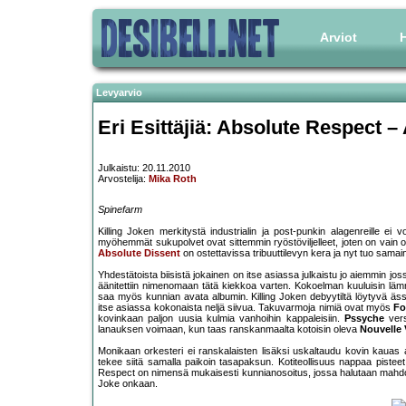
Arviot
H
Levyarvio
Eri Esittäjiä: Absolute Respect – 
Julkaistu: 20.11.2010
Arvostelija:
Mika Roth
Spinefarm
Killing Joken merkitystä industrialin ja post-punkin alagenreille ei vo
myöhemmät sukupolvet ovat sittemmin ryöstöviljelleet, joten on vain oi
Absolute Dissent
on ostettavissa tribuuttilevyn kera ja nyt tuo sam
Yhdestätoista biisistä jokainen on itse asiassa julkaistu jo aiemmin jo
äänitettiin nimenomaan tätä kiekkoa varten. Kokoelman kuuluisin lämm
saa myös kunnian avata albumin. Killing Joken debyytiltä löytyvä äss
itse asiassa kokonaista neljä siivua. Takuvarmoja nimiä ovat myös
Fo
kovinkaan paljon uusia kulmia vanhoihin kappaleisiin.
Pssyche
vers
lanauksen voimaan, kun taas ranskanmaalta kotoisin oleva
Nouvelle
Monikaan orkesteri ei ranskalaisten lisäksi uskaltaudu kovin kauas al
tekee siitä samalla paikoin tasapaksun. Kotiteollisuus nappaa piste
Respect on nimensä mukaisesti kunnianosoitus, jossa halutaan mahdol
Joke onkaan.