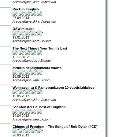
Arvostelijana Ilkka Valpasvuo
Rock in Finglish
27.04.2013
Arvostelijana Ilkka Valpasvuo
OSW mixtape
19.01.2013
Arvostelijana Aaro Beuker
The Next Thing / Your Turn Is Last
11.12.2012
Arvostelijana Aaro Beuker
Melkein neljäkymmentä vuotta
18.09.2012
Arvostelijana Jani Ekblom
Woimasointu & Ramopunk.com 10-vuotisjuhlalevy
15.05.2012
Arvostelijana Ilkka Valpasvuo
Sea Monsters 2. Best of Brighton
14.04.2012
Arvostelijana Jani Ekblom
Chimes of Freedom – The Songs of Bob Dylan (4CD)
28.03.2012