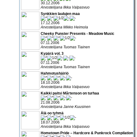
30.12.2006
Arvostelijana Ilkka Valpasvuo
Synkkien laulujen maa
17.12.2006
Arvostelijana Mikko Heimola
Cheeky Punster Presents - Meadow Music
07.11.2006
Arvostelijana Tuomas Tiainen
Kypärä vol. 3
07.11.2006
Arvostelijana Tuomas Tiainen
Hahmotushäiriö
18.10.2006
Arvostelijana Ilkka Valpasvuo
Kaikki paitsi Mårtenson on turhaa
21.08.2006
Arvostelijana Janne Kuusinen
Älä oo tyhmä
18.07.2006
Arvostelijana Ilkka Valpasvuo
Hometown Pride – Hardcore & Punkrock Compilation