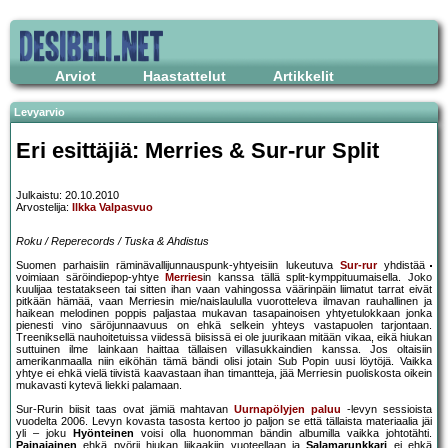
Arviot
Haastattelut
Artikkelit
Levyarvio
Eri esittäjiä: Merries & Sur-rur Split
Julkaistu: 20.10.2010
Arvostelija:
Ilkka Valpasvuo
Roku / Reperecords / Tuska & Ahdistus
Suomen parhaisiin räminävallijunnauspunk-yhtyeisiin lukeutuva
Sur-rur
yhdistää
voimiaan säröindiepop-yhtye
Merries
in kanssa tällä split-kymppituumaisella. Joko
kuulijaa testatakseen tai sitten ihan vaan vahingossa väärinpäin liimatut tarrat eivät
pitkään hämää, vaan Merriesin mie/naislaululla vuorotteleva ilmavan rauhallinen ja
haikean melodinen poppis paljastaa mukavan tasapainoisen yhtyetulokkaan jonka
pienesti vino säröjunnaavuus on ehkä selkein yhteys vastapuolen tarjontaan.
Treeniksellä nauhoitetuissa viidessä biisissä ei ole juurikaan mitään vikaa, eikä hiukan
suttuinen ilme lainkaan haittaa tällaisen villasukkaindien kanssa. Jos oltaisiin
amerikanmaalla niin eiköhän tämä bändi olisi jotain Sub Popin uusi löytöjä. Vaikka
yhtye ei ehkä vielä tiivistä kaavastaan ihan timantteja, jää Merriesin puoliskosta oikein
mukavasti kytevä liekki palamaan.
Sur-Rurin biisit taas ovat jämiä mahtavan
Uurnapölyjen paluu
-levyn sessioista
vuodelta 2006. Levyn kovasta tasosta kertoo jo paljon se että tällaista materiaalia jäi
yli – joku
Hyönteinen
voisi olla huonomman bändin albumilla vaikka johtotähti.
Painajainen
ehkä pyörii hiukan liikaakiin vuoteellaan ja
Salamarunkkari
ei ehkä