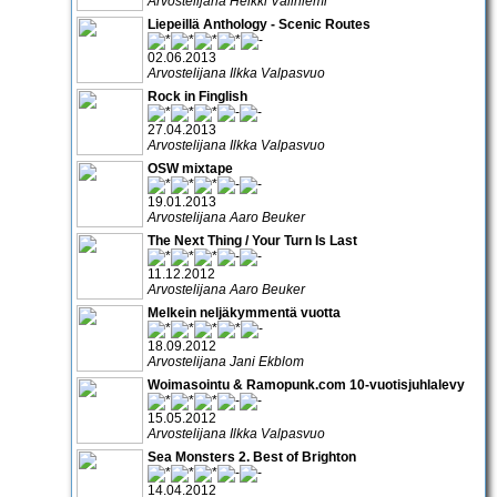
Arvostelijana Heikki Väliniemi
Liepeillä Anthology - Scenic Routes
02.06.2013
Arvostelijana Ilkka Valpasvuo
Rock in Finglish
27.04.2013
Arvostelijana Ilkka Valpasvuo
OSW mixtape
19.01.2013
Arvostelijana Aaro Beuker
The Next Thing / Your Turn Is Last
11.12.2012
Arvostelijana Aaro Beuker
Melkein neljäkymmentä vuotta
18.09.2012
Arvostelijana Jani Ekblom
Woimasointu & Ramopunk.com 10-vuotisjuhlalevy
15.05.2012
Arvostelijana Ilkka Valpasvuo
Sea Monsters 2. Best of Brighton
14.04.2012