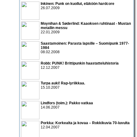
Inkinen: Punk on kuollut, eläköön hardcore
26.07.2009
Moynihan & Søderlind: Kaaoksen ruhtinaat - Mustan
metallin messu
22.01.2009
Saastamoinen: Parasta lapsille – Suomipunk 1977-
1984
08.02.2008
Robb: PUNK! Brittipunkin haastatteluhistoria
12.12.2007
Turpa auki! Rap-lyriikkaa.
15.10.2007
Lindfors (toim.): Pakko vatkaa
14.06.2007
Porkka: Korkealta ja kovaa – Rokkikuvia 70-luvulta
12.04.2007