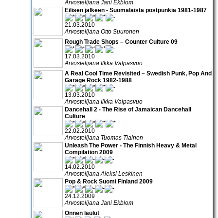
Arvostelijana Jani Ekblom
Eilisen jälkeen - Suomalaista postpunkia 1981-1987
21.03.2010
Arvostelijana Otto Suuronen
Rough Trade Shops – Counter Culture 09
17.03.2010
Arvostelijana Ilkka Valpasvuo
A Real Cool Time Revisited – Swedish Punk, Pop And
Garage Rock 1982-1988
13.03.2010
Arvostelijana Ilkka Valpasvuo
Dancehall 2 - The Rise of Jamaican Dancehall
Culture
22.02.2010
Arvostelijana Tuomas Tiainen
Unleash The Power - The Finnish Heavy & Metal
Compilation 2009
14.02.2010
Arvostelijana Aleksi Leskinen
Pop & Rock Suomi Finland 2009
24.12.2009
Arvostelijana Jani Ekblom
Onnen laulut