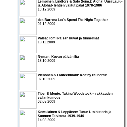
Lempinen, Lindfors & Salo (toim.): Aloha! Uusi Laulu-
ja Aloha!- lehtien valitut palat 1978-1986
13.12.2009
des Barres: Let's Spend The Night Together
01.12.2009
Palsa: Tomi Palsan kuvat ja tunnelmat
18.11.2009
Nyman: Kovan päivän ilta
18.10.2009
Vienonen & Lähteenmäki: Koit ny rauhottu!
07.10.2009
Tiber & Monte: Taking Woodstock – rakkauden
vallankumous
02.09.2009
Komulainen & Leppänen: Turun U:n historia ja
Suomen Talvisota 1939-1940
14.08.2009