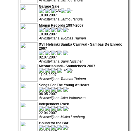
Arvostelijana Jarmo Panula
Garage Sale
18.09.2007
Arvostelijana Jarmo Panula
Monsp Records 1997-2007
10.09.2007
Arvostelijana Tuomas Tiainen
XVII Helsinki Samba Carnival - Sambas De Enredo
2007
02.07.2007
Arvostelijana Sami Nissinen
Mestarisoundi - Soundcheck 2007
11.05.2007
Arvostelijana Tuomas Tiainen
Songs For The Young At Heart
06.05.2007
Arvostelijana Ilkka Valpasvuo
Independent Rock
22.04.2007
Arvostelijana Mikko Lamberg
Bound for the Bar