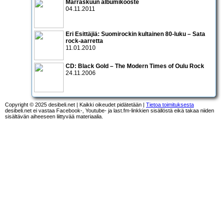
Marraskuun albumikooste
04.11.2011
Eri Esittäjiä: Suomirockin kultainen 80-luku – Sata
rock-aarretta
11.01.2010
CD:
Black Gold – The Modern Times of Oulu Rock
24.11.2006
Copyright © 2025 desibeli.net | Kaikki oikeudet pidätetään |
Tietoa toimituksesta
desibeli.net ei vastaa Facebook-, Youtube- ja last.fm-linkkien sisällöstä eikä takaa niiden
sisältävän aiheeseen liittyvää materiaalia.