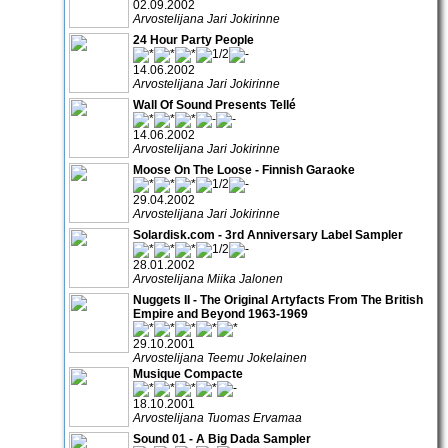
02.09.2002
Arvostelijana Jari Jokirinne
24 Hour Party People
14.06.2002
Arvostelijana Jari Jokirinne
Wall Of Sound Presents Tellé
14.06.2002
Arvostelijana Jari Jokirinne
Moose On The Loose - Finnish Garaoke
29.04.2002
Arvostelijana Jari Jokirinne
Solardisk.com - 3rd Anniversary Label Sampler
28.01.2002
Arvostelijana Miika Jalonen
Nuggets II - The Original Artyfacts From The British
Empire and Beyond 1963-1969
29.10.2001
Arvostelijana Teemu Jokelainen
Musique Compacte
18.10.2001
Arvostelijana Tuomas Ervamaa
Sound 01 - A Big Dada Sampler