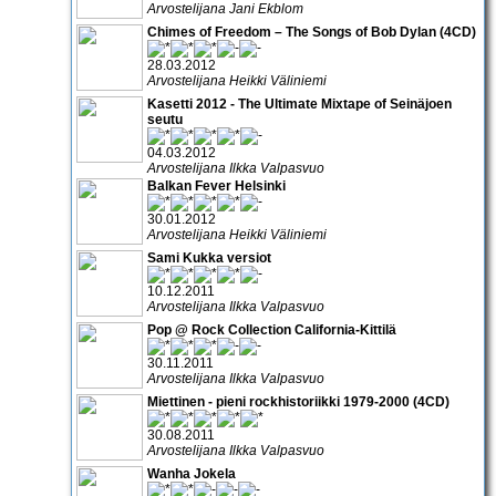
Arvostelijana Jani Ekblom
Chimes of Freedom – The Songs of Bob Dylan (4CD)
28.03.2012
Arvostelijana Heikki Väliniemi
Kasetti 2012 - The Ultimate Mixtape of Seinäjoen
seutu
04.03.2012
Arvostelijana Ilkka Valpasvuo
Balkan Fever Helsinki
30.01.2012
Arvostelijana Heikki Väliniemi
Sami Kukka versiot
10.12.2011
Arvostelijana Ilkka Valpasvuo
Pop @ Rock Collection California-Kittilä
30.11.2011
Arvostelijana Ilkka Valpasvuo
Miettinen - pieni rockhistoriikki 1979-2000 (4CD)
30.08.2011
Arvostelijana Ilkka Valpasvuo
Wanha Jokela