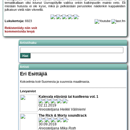
tematiikallaan olisi istunut Uurnapölyille vaikka onkin kaikinpuolin mainio veto. Eli
mistään hutusta ei ole kyse, mikä jo pelkästään perustelee näidenkin kappaleiden
julkaisun vielä näin viiveellä.
Lukukertoja:
6923
Rekisteröidy niin voit
kommentoida levyä
Artistihaku
Artisti
Eri Esittäjiä
Kokoelmia koti-Suomesta ja suuresta maailmasta.
Levyarviot
Kalevala elävänä tai kuolleena vol. 1
02.11.2019
Arvostelijana Heikki Väliniemi
The Rick & Morty soundtrack
30.09.2018
Arvostelijana Mika Roth