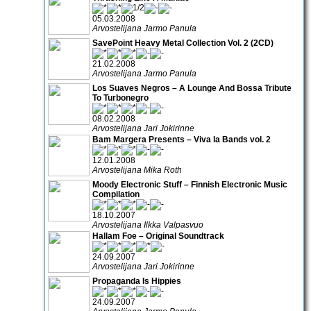
05.03.2008
Arvostelijana Jarmo Panula
SavePoint Heavy Metal Collection Vol. 2 (2CD)
21.02.2008
Arvostelijana Jarmo Panula
Los Suaves Negros – A Lounge And Bossa Tribute
To Turbonegro
08.02.2008
Arvostelijana Jari Jokirinne
Bam Margera Presents – Viva la Bands vol. 2
12.01.2008
Arvostelijana Mika Roth
Moody Electronic Stuff – Finnish Electronic Music
Compilation
18.10.2007
Arvostelijana Ilkka Valpasvuo
Hallam Foe – Original Soundtrack
24.09.2007
Arvostelijana Jari Jokirinne
Propaganda Is Hippies
24.09.2007