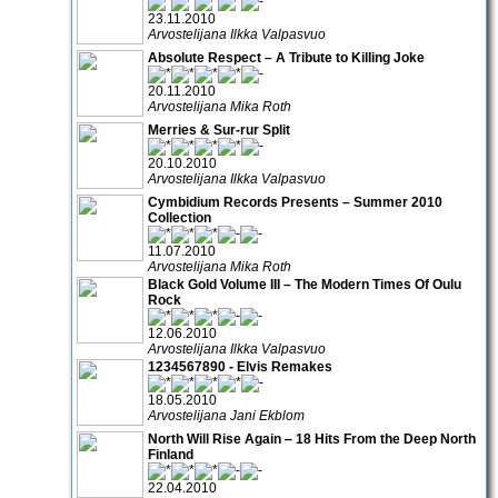
23.11.2010
Arvostelijana Ilkka Valpasvuo
Absolute Respect – A Tribute to Killing Joke
20.11.2010
Arvostelijana Mika Roth
Merries & Sur-rur Split
20.10.2010
Arvostelijana Ilkka Valpasvuo
Cymbidium Records Presents – Summer 2010
Collection
11.07.2010
Arvostelijana Mika Roth
Black Gold Volume III – The Modern Times Of Oulu
Rock
12.06.2010
Arvostelijana Ilkka Valpasvuo
1234567890 - Elvis Remakes
18.05.2010
Arvostelijana Jani Ekblom
North Will Rise Again ‒ 18 Hits From the Deep North
Finland
22.04.2010