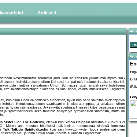
aastattelut
Artikkelit
Arti
Artis
En
Engla
enistöään keskimääräistä reilummin juuri, kun se edellisen julkaisunsa myötä sai
Link
seen kolmikitaraisen nelikon jätti sekä rumpali että koskettimia taitanut kitaristi.
ta arvostusta nauttiva saksalainen
Ulrich Schnauss
, uusi rumpali sekä todellisena
(Päi
 että miehistönvaihtojen tuloksena oli uusi bändi, vaikka musiikillisesti Engineers
Levy
sesti, kun osaa luoda oikeanlaisen tunnelman, hyvin kun osaa säveltää mieleenjääviä
en kohdan. Ikimuistettavuuteen vaaditaankin jo ekstratemppuja, ja ainakaan siihen
sen ja hyvän välimaastossa. Jykevyyttä sointiinsa ilmeisesti kiitos basistinsa saanut
n ja syntetisaattorien sekä taustalle häivytetyn rytmiosaston suhteesta, mutta on
le.
lla
Sister Flo
n
The Healer
iltä, etenkin kun
Simon Phipps
in ahdistunut kuiskaus ei
 Moren anti koostuu höttöisistä päiväunista koostetuista sinänsä komeista
ta
Talk Talk
ista
Spiritualized
iin kuin sen kyvyttömyyden luoda mieleenpainuvaa
keämpi biisi, ja tämä tuntuu aivan väärältä suunnalta Engineersille.