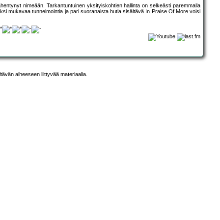
hentynyt nimeään. Tarkantuntuinen yksityiskohtien hallinta on selkeästi paremmalla
ksi mukavaa tunnelmointia ja pari suoranaista hutia sisältävä In Praise Of More voisi
ltävän aiheeseen liittyvää materiaalia.