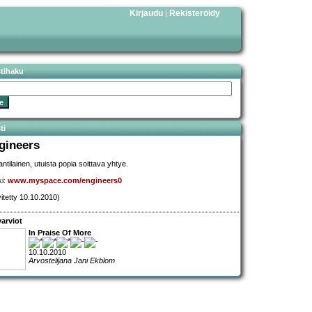
Kirjaudu
Rekisteröidy
|
stihaku
ti
gineers
ntilainen, utuista popia soittava yhtye.
ki:
www.myspace.com/engineers0
vitetty 10.10.2010)
arviot
In Praise Of More
10.10.2010
Arvostelijana Jani Ekblom