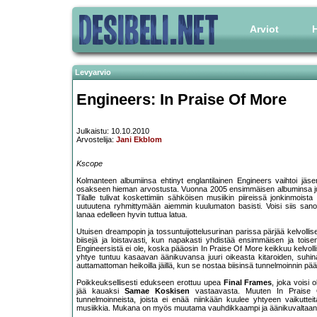
Arviot
H
Levyarvio
Engineers: In Praise Of More
Julkaistu: 10.10.2010
Arvostelija:
Jani Ekblom
Kscope
Kolmanteen albumiinsa ehtinyt englantilainen Engineers vaihtoi jäs
osakseen hieman arvostusta. Vuonna 2005 ensimmäisen albuminsa julkais
Tilalle tulivat koskettimiin sähköisen musiikin piireissä jonkinmois
uutuutena ryhmittymään aiemmin kuulumaton basisti. Voisi siis sanoa,
lanaa edelleen hyvin tuttua latua.
Utuisen dreampopin ja tossuntuijottelusurinan parissa pärjää kelvolli
biisejä ja loistavasti, kun napakasti yhdistää ensimmäisen ja tois
Engineersistä ei ole, koska pääosin In Praise Of More keikkuu kelvolli
yhtye tuntuu kasaavan äänikuvansa juuri oikeasta kitaroiden, suhina
auttamattoman heikoilla jäillä, kun se nostaa biisinsä tunnelmoinnin pääl
Poikkeuksellisesti edukseen erottuu upea
Final Frames
, joka voisi o
jää kauaksi
Samae Koskisen
vastaavasta. Muuten In Praise Of
tunnelmoinneista, joista ei enää niinkään kuulee yhtyeen vaikuttei
musiikkia. Mukana on myös muutama vauhdikkaampi ja äänikuvaltaan sel