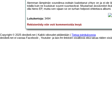
Aiemman lämpimän soundinsa osittain kadottanut yhtye on ja ei ole lä
tolalla kuin ne kuuluisat suuret suuntaviivat. Muutaman ässävedon lisä
olla hieno EP, mutta sen sijaan se on turhan helposti ohitettava albumi.
Lukukertoja:
3494
Rekisteröidy niin voit kommentoida levyä
Copyright © 2025 desibeli.net | Kaikki oikeudet pidätetään |
Tietoa toimituksesta
desibeli.net ei vastaa Facebook-, Youtube- ja last.fm-linkkien sisällöstä eikä takaa niiden sisä