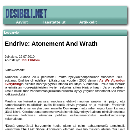
Arviot
Haastattelut
Artikkelit
Levyarvio
Endrive: Atonement And Wrath
Julkaistu: 22.07.2010
Arvostelija:
Jani Ekblom
Omakustanne
Alunperin vuonna 2004 perustettu, mutta nykykokoonpanollaan vuodesta 2009
soittanut Endrive oli edellisen julkaisunsa, vuoden 2008 demon
As We Abandon
Everything
in aikoihin harvoja tyylisuuntansa edustajia Suomessa – mikä tuo metallin
ja erinäisten -core-päätteisten tyylien sekoitus sitten ikinä onkaan. Ja on edelleen,
koska kaikki tuon vanhemman julkaisun biiseistä löytyy yhtyeen Atonement And Wrath
-pitkäsoitoltakin.
Maailma on kuitenkin parissa vuodessa ehtinyt muuttua ainakin niin paljon, että
samankaltaisin musiikillisin eväin liikkeellä olevia yhtyeitä on jo muitakin. Endrivelle
läheinen referenssi on yhä usein mainittu
Converge
, mutta siihen ei juurikaan kannata
jäädä kiinni. Kokeilevuutta demonstroivalla introlla käynnistyvä albumi nimittäin osoittaa
monessa kohdassa olevansa pelkkää esikuvanosoittelua mielenkiintoisempi
kokonaisuus.
Näissä ympyröissä harvemmin kuultu piano tai esim. pahaenteisellä tunnelmalla
varustetun
The Last Shore
-kappaleen kitarointi, joka tuo mieleen lähinnä Our Love