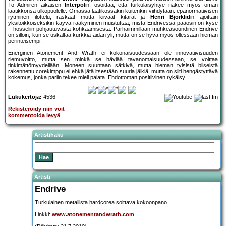
To Admiren aikaisen
Interpol
in, osoittaa, että turkulaisyhtye näkee myös oman
laatikkonsa ulkopuolelle. Omassa laatikossakin kuitenkin viihdytään: epänormatiivisen
rytminen ilottelu, raskaat mutta kiivaat kitarat ja
Henri Björklid
in ajoittain
yksitoikkoiseksikin käyvä rääkyminen muistuttaa, mistä Endrivessä pääosin on kyse
– hösseliin pohjautuvasta kohkaamisesta. Parhaimmillaan muhkeasoundinen Endrive
on silloin, kun se uskaltaa kurkkia aidan yli, mutta on se hyvä myös ollessaan hieman
perinteisempi.
Energinen Atonement And Wrath ei kokonaisuudessaan ole innovatiivisuuden
riemuvoitto, mutta sen minkä se häviää tavanomaisuudessaan, se voittaa
tinkimättömyydellään. Moneen suuntaan sätkivä, mutta hieman tylsistä biiseistä
rakennettu corekimppu ei ehkä jätä itsestään suuria jälkiä, mutta on silti hengästyttävä
kokemus, jonka pariin tekee mieli palata. Ehdottoman positiivinen rykäisy.
Lukukertoja:
4536
Rekisteröidy niin voit
kommentoida levyä
Artistihaku
Artisti
Endrive
Turkulainen metallista hardcorea soittava kokoonpano.
Linkki:
www.atonementandwrath.com