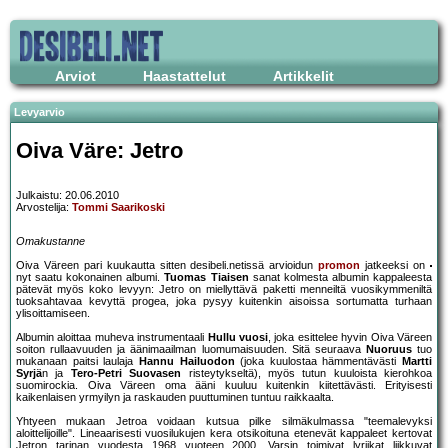
Arviot
Haastattelut
Artikkelit
Levyarvio
Oiva Väre: Jetro
Julkaistu: 20.06.2010
Arvostelija:
Tommi Saarikoski
Omakustanne
Oiva Väreen pari kuukautta sitten desibeli.netissä arvioidun
promon
jatkeeksi on
nyt saatu kokonainen albumi.
Tuomas Tiaisen
sanat kolmesta albumin kappaleesta
pätevät myös koko levyyn: Jetro on miellyttävä paketti menneiltä vuosikymmeniltä
tuoksahtavaa kevyttä progea, joka pysyy kuitenkin aisoissa sortumatta turhaan
ylisoittamiseen.
Albumin aloittaa muheva instrumentaali
Hullu vuosi
, joka esittelee hyvin Oiva Väreen
soiton rullaavuuden ja äänimaailman luomumaisuuden. Sitä seuraava
Nuoruus
tuo
mukanaan paitsi laulaja
Hannu Hailuodon
(joka kuulostaa hämmentävästi
Martti
Syrjä
n ja
Tero-Petri Suovasen
risteytykseltä), myös tutun kuuloista kierohkoa
suomirockia. Oiva Väreen oma ääni kuuluu kuitenkin kiitettävästi. Erityisesti
kaikenlaisen yrmyilyn ja raskauden puuttuminen tuntuu raikkaalta.
Yhtyeen mukaan Jetroa voidaan kutsua pilke silmäkulmassa "teemalevyksi
aloittelijoille". Lineaarisesti vuosilukujen kera otsikoituna etenevät kappaleet kertovat
Jetron tarinan vuodesta 1968 vuoteen 2000. Varsin toimivat lyriikat liikkuvat