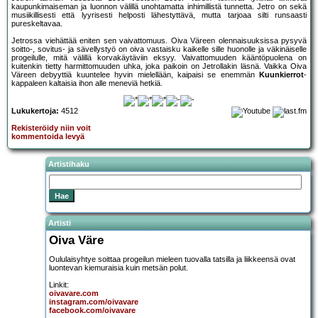
kaupunkimaiseman ja luonnon välillä unohtamatta inhimillistä tunnetta. Jetro on sekä
musiikillisesti että lyyrisesti helposti lähestyttävä, mutta tarjoaa silti runsaasti
pureskeltavaa.
Jetrossa viehättää eniten sen vaivattomuus. Oiva Väreen olennaisuuksissa pysyvä
soitto-, sovitus- ja sävellystyö on oiva vastaisku kaikelle sille huonolle ja väkinäiselle
progeilulle, mitä välillä korvakäytäviin eksyy. Vaivattomuuden kääntöpuolena on
kuitenkin tietty harmittomuuden uhka, joka paikoin on Jetrollakin läsnä. Vaikka Oiva
Väreen debyyttiä kuuntelee hyvin mielellään, kaipaisi se enemmän
Kuunkierrot
-
kappaleen kaltaisia ihon alle meneviä hetkiä.
Lukukertoja:
4512
Rekisteröidy niin voit
kommentoida levyä
Artistihaku
Artisti
Oiva Väre
Oululaisyhtye soittaa progeilun mieleen tuovalla tatsilla ja liikkeensä ovat
luontevan kiemuraisia kuin metsän polut.
Linkit:
oivavare.com
instagram.com/oivavare
facebook.com/oivavare