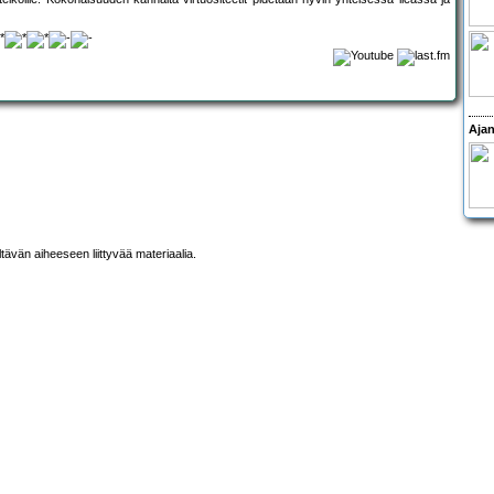
Ajan
ltävän aiheeseen liittyvää materiaalia.