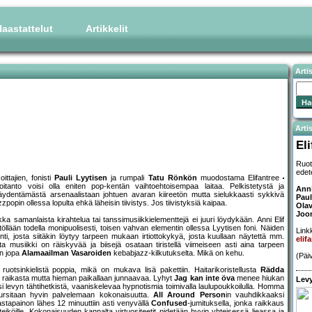
aastattelut
Artikkelit
Arti
Artis
El
Ruot
edet
ittajien, fonisti
Pauli Lyytisen
ja rumpali
Tatu Rönkön
muodostama Elifantree
itanto voisi olla eniten pop-kentän vaihtoehtoisempaa laitaa. Pelkistetystä ja
Anni
n täydentämästä arsenaalistaan johtuen avaran kiireetön mutta sielukkaasti sykkivä
Paul
popin ollessa lopulta ehkä läheisin tiivistys. Jos tiivistyksiä kaipaa.
Olav
Joo
a samanlaista kirahtelua tai tanssimusiikkielementtejä ei juuri löydykään. Anni Elif
llään todella monipuolisesti, toisen vahvan elementin ollessa Lyytisen foni. Näiden
Linkk
i, josta siitäkin löytyy tarpeen mukaan irtiottokykyä, josta kuullaan näytettä mm.
elif
tta musiikki on räiskyvää ja biisejä osataan tiristellä viimeiseen asti aina tarpeen
en jopa
Alamaailman Vasaroiden
kebabjazz-kilkutukselta. Mikä on kehu.
(Päi
 ruotsinkielistä poppia, mikä on mukava lisä pakettiin. Haitarikoristellusta
Rädda
raikasta mutta hieman paikallaan junnaavaa. Lyhyt
Jag kan inte öva
menee hiukan
Levy
levyn tähtihetkistä, vaaniskelevaa hypnotismia toimivalla laulupoukkoilulla. Homma
kursitaan hyvin palvelemaan kokonaisuutta.
All Around Person
in vauhdikkaaksi
tapainon lähes 12 minuuttiin asti venyvällä
Confused
-jumituksella, jonka raikkaus
eiköille. Kokonaisuuden kannalta virtuositeetit pidetään hyvin yhteisessä lieassa ja