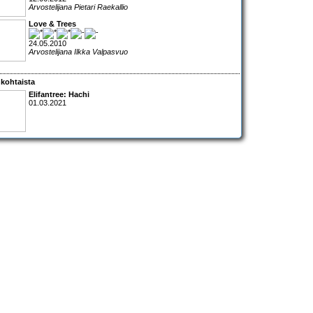
Arvostelijana Pietari Raekallio
Love & Trees
24.05.2010
Arvostelijana Ilkka Valpasvuo
kohtaista
Elifantree: Hachi
01.03.2021