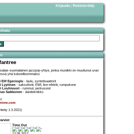
Kirjaudu
Rekisteröidy
|
stihaku
ti
ifantree
salais-suomalainen jazzpop-yhtye, jonka musiikki on muuttunut uran
essä yhä kokeellisemmaksi.
 Elif Egecioglu
- laulu, syntetisaattorit
i Lyytinen
- saksofonit, EWI, live-efektit, rumpukone
i Louhivuori
- rummut, perkussiot
nas Saikkonen
- ääniteknikko
i:
antree.com
vitetty 1.3.2021)
arviot
Time Out
12.06.2012