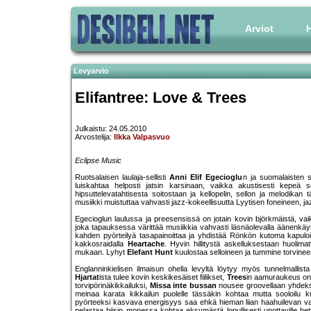
Arviot
H
Levyarvio
Elifantree: Love & Trees
Julkaistu: 24.05.2010
Arvostelija:
Ilkka Valpasvuo
Eclipse Music
Ruotsalaisen laulaja-sellisti
Anni Elif Egecioglu
n ja suomalaisten so
luiskahtaa helposti jatsin karsinaan, vaikka akustisesti kepeä so
hipsuttelevatahtisesta soitostaan ja kellopelin, sellon ja melodika
musiikki muistuttaa vahvasti jazz-kokeellisuutta Lyytisen foneineen, jazz
Egecioglun laulussa ja preesensissä on jotain kovin björkmäistä, vaikk
joka tapauksessa värittää musiikkia vahvasti läsnäolevalla äänenkäytö
kahden pyörteilyä tasapainoittaa ja yhdistää Rönkön kutoma kapuloint
kakkosraidalla
Heartache
. Hyvin hillitystä askelluksestaan huolima
mukaan. Lyhyt
Elefant Hunt
kuulostaa selloineen ja tummine torvine
Englanninkielisen ilmaisun ohella levyltä löytyy myös tunnelmallista
Hjartat
ista tulee kovin keskikesäiset fiilikset,
Trees
in aamuraukeus on 
torvipörinäkikkailuksi,
Missa inte bussan
nousee groovellaan yhdeksi 
meinaa karata kikkailun puolelle tässäkin kohtaa mutta sooloilu 
pyörteeksi kasvava energisyys saa ehkä hieman liian haahuilevan vas
pelastaa biisin monessa kohtaa eksymästä lopullisesti upottaville hett