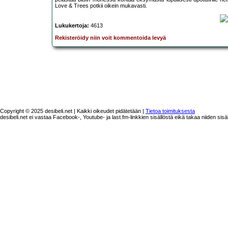
Love & Trees potkii oikein mukavasti.
Lukukertoja:
4613
Rekisteröidy niin voit kommentoida levyä
Copyright © 2025 desibeli.net | Kaikki oikeudet pidätetään |
Tietoa toimituksesta
desibeli.net ei vastaa Facebook-, Youtube- ja last.fm-linkkien sisällöstä eikä takaa niiden sisä