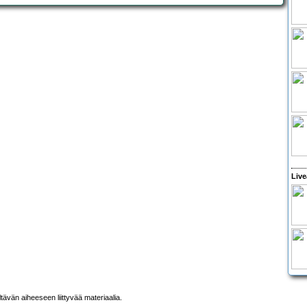
Live
ltävän aiheeseen liittyvää materiaalia.