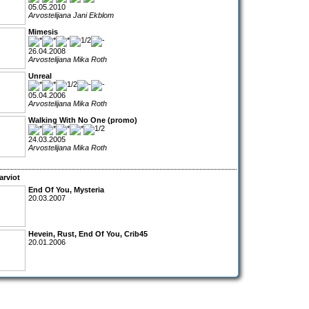
05.05.2010
Arvostelijana Jani Ekblom
Mimesis
26.04.2008
Arvostelijana Mika Roth
Unreal
05.04.2006
Arvostelijana Mika Roth
Walking With No One (promo)
24.03.2005
Arvostelijana Mika Roth
arviot
End Of You, Mysteria
20.03.2007
Hevein, Rust, End Of You, Crib45
20.01.2006