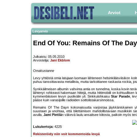
Arviot
H
Levyarvio
End Of You: Remains Of The Day
Julkaistu: 05.05.2010
Arvostelija:
Jani Ekblom
Omakustanne
Levy-yhtiöstä omia latujaan luomaan lähteneen helsinkiläisviisikon ko
puhuu tanssittavasta metallista, mutta tarkoittanee raskasta rockia, jota
Synkkäilmeisen albumin vahvinta antia on tunnelma, koska kovin teräväl
lähtenyt rohkeasti hakemaan hittejä, mutta hittimobiili on kohtuulli
kymmenbiisisen levyn puolivälin yli. Sinkkulohkaisu
Star Parade
, le
pääse kuin varasijoille radioiden soittolistakarsinnoissa.
Remains Of The Dayn kokonaisuutta varjostaa jäykkäniskainen yliy
suustaan ja unohtaa, että bilettämisen mahdollistavaan musiikkiin ta
avulla.
Jami Pietilä
n väkevä laulu ansaitsee kiitosta, paikoin myös t
Lukukertoja:
4225
Rekisteröidy niin voit kommentoida levyä