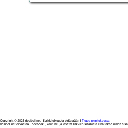
Copyright © 2025 desibeli.net | Kaikki oikeudet pidätetään |
Tietoa toimituksesta
desibeli.net ei vastaa Facebook-, Youtube- ja last.fm-linkkien sisällöstä eikä takaa niiden sisä