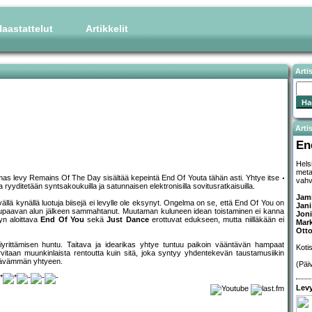
aastattelut
Artikkelit
Arti
Artis
En
Hels
meta
lmas levy Remains Of The Day sisältää kepeintä End Of Youta tähän asti. Yhtye itse
vahvi
 ryyditetään syntsakoukuilla ja satunnaisen elektronisilla sovitusratkaisuilla.
Jami
lä kynällä luotuja biisejä ei levylle ole eksynyt. Ongelma on se, että End Of You on
Jan
sen lupaavan alun jälkeen sammahtanut. Muutaman kuluneen idean toistaminen ei kanna
Jon
vyn aloittava
End Of You
sekä
Just Dance
erottuvat edukseen, mutta niilläkään ei
Mar
Otto
rittämisen huntu. Taitava ja idearikas yhtye tuntuu paikoin vääntävän hampaat
Koti
rvitaan muunkinlaista rentoutta kuin sitä, joka syntyy yhdentekevän taustamusiikin
erävämmän yhtyeen.
(Päi
Levy