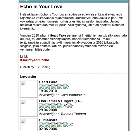
Echo Is Your Love
Helsinkiläisen Echo Is Your Loven soitossa epävireiset kitarat eivät tiedä
räjähtääkö vaiko vaania rajantakaisen, kuiskaavia, huokaavia ja parkuvia
vokaaleja pimeän huoneen nurkasta esittävän neidon taustalla. Uniset
melodiat raiskataan meluluupeilla. Viisi sydäntä, jotka on opetettu olemaan
itkemättä...
Vuoden 2010 albumi
Heart Fake
pehmensi ilmettä hieman toiveikkaammalla
duurilla, muodostuen vedenjakajaksi bändin tuotannossa. Paluu
terävämpään soundiin ja tyyliin tapahtui alkuvuodesta 2016 julkaistulla
singlellä, joka samalla katkaisi puolen vuosikymmenen mittaiseksi
venyneen hiljaisuuden.
Linkki:
ifsociety.com/echo
(Päivitetty 13.5.2016)
Levyarviot
Heart Fake
19.04.2010
Arvostelijana Ilkka Valpasvuo
Lion Tamer vs Tigers (EP)
29.04.2008
Arvostelijana Tuomas Tiainen
Humansize
02.06.2006