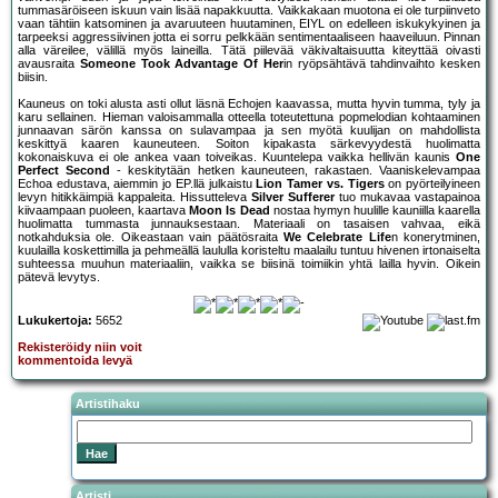
tummasäröiseen iskuun vain lisää napakkuutta. Vaikkakaan muotona ei ole turpiinveto
vaan tähtiin katsominen ja avaruuteen huutaminen, EIYL on edelleen iskukykyinen ja
tarpeeksi aggressiivinen jotta ei sorru pelkkään sentimentaaliseen haaveiluun. Pinnan
alla väreilee, välillä myös laineilla. Tätä piilevää väkivaltaisuutta kiteyttää oivasti
avausraita
Someone Took Advantage Of Her
in ryöpsähtävä tahdinvaihto kesken
biisin.
Kauneus on toki alusta asti ollut läsnä Echojen kaavassa, mutta hyvin tumma, tyly ja
karu sellainen. Hieman valoisammalla otteella toteutettuna popmelodian kohtaaminen
junnaavan särön kanssa on sulavampaa ja sen myötä kuulijan on mahdollista
keskittyä kaaren kauneuteen. Soiton kipakasta särkevyydestä huolimatta
kokonaiskuva ei ole ankea vaan toiveikas. Kuuntelepa vaikka hellivän kaunis
One
Perfect Second
- keskitytään hetken kauneuteen, rakastaen. Vaaniskelevampaa
Echoa edustava, aiemmin jo EP.llä julkaistu
Lion Tamer vs. Tigers
on pyörteilyineen
levyn hitikkäimpiä kappaleita. Hissutteleva
Silver Sufferer
tuo mukavaa vastapainoa
kiivaampaan puoleen, kaartava
Moon Is Dead
nostaa hymyn huulille kauniilla kaarella
huolimatta tummasta junnauksestaan. Materiaali on tasaisen vahvaa, eikä
notkahduksia ole. Oikeastaan vain päätösraita
We Celebrate Life
n konerytminen,
kuulailla koskettimilla ja pehmeällä laululla koristeltu maalailu tuntuu hivenen irtonaiselta
suhteessa muuhun materiaaliin, vaikka se biisinä toimiikin yhtä lailla hyvin. Oikein
pätevä levytys.
Lukukertoja:
5652
Rekisteröidy niin voit
kommentoida levyä
Artistihaku
Artisti