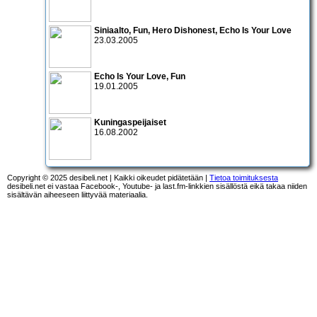
Siniaalto
,
Fun
,
Hero Dishonest
,
Echo Is Your Love
23.03.2005
Echo Is Your Love
,
Fun
19.01.2005
Kuningaspeijaiset
16.08.2002
Copyright © 2025 desibeli.net | Kaikki oikeudet pidätetään |
Tietoa toimituksesta
desibeli.net ei vastaa Facebook-, Youtube- ja last.fm-linkkien sisällöstä eikä takaa niiden
sisältävän aiheeseen liittyvää materiaalia.