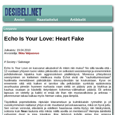
Arviot
Haastattelut
Artikkelit
Levyarvio
Echo Is Your Love: Heart Fake
Julkaistu: 19.04.2010
Arvostelija:
Ilkka Valpasvuo
If Society / Sabotage
Echo Is Your Love on kasvanut aikuiseksi! Ai miten niin muka? No sillä tavalla että
12-vuotiaan yhtyeen tuore viides pitkäsoitto on selkeästi seesteisempi ja ennemminkin
pohdiskelevan kipakka kuin aggressiivisen päällekäyvä. Monessa yhteydessä
seestyminen on kielteinen mielikuva mutta Echot eivät ole ”rauhoittumisestaan”
huolimatta menettäneet pätkääkään iskevyydestään tai koukuistaan. Kyse on
ennemmin siitä että kaiken ei tarvitse olla pelkästään synkkää epätoivoista
avunhuutoa pimeän huoneen nurkasta vaan sieltä on päästy pois ja kiukkua ja
kauhua osataan jo käsitellä tietynlaisen kokemus-välimatkan päästä. Eli ankea
lapsuus on vietetty ja kaikki ei enää ole ihan niin mustavalkoista ja ankeaa –
pilvenreunan takaa kaikaa myös hieman valoa, jopa lämpöä.
Täydellisiä popmelodioita riipivään kitarameluun ja kulmikkaisiin rytmeihin jo yli
vuosikymmenen naittanut yhtye ei ole muuttanut peruskaavaansa, mikä on hyvä juttu.
Sen verran verevää, eläväistä ja edelleen haastavaa otetta löytyy niin biisikynästä,
soitosta kuin
Nea
n laulusta että mikäs näillä aseilla on mentäessä? Aiempia äänitteitä
vahvempi duuri ja jopa toiveikas ilme tietyissä kohdin antaa itse asiassa