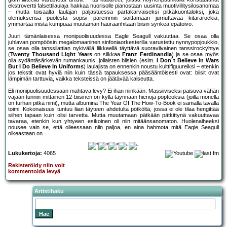
ekstrovertti falsettilaulaja hakkaa nuorisolle pianostaan uusinta muotivillitysilosanomaa
– mutta toisaalta laulajan paljastuessa partakarvaiseksi pitkäkuontaloksi, joka
olemuksensa puolesta sopisi paremmin soittamaan jurnuttavaa kitararockia,
ymmärtää mistä kumpuaa muutaman hauraanhitaan biisin synkeä epätoivo.
Juuri tämänlaisessa monipuolisuudessa Eagle Seagull vakuuttaa. Se osaa olla
juhlavan pompöösin megalomaaninen sinfoniaorkesterilla varustettu nynnypopjoukkio,
se osaa olla tanssilattian nykivällä liikkeellä täyttävä suoraviivainen tanssirockyhtye
(
Twenty Thousand Light Years
on silkkaa
Franz Ferdinandia
) ja se osaa myös
olla sydäntäsärkevän rumankaunis, jollaisten biisien (esim.
I Don´t Believe In Wars
But I Do Believe In Uniforms
) laulajista on ennenkin noustu kulttifiguureiksi – etenkin
jos tekstit ovat hyviä niin kuin tässä tapauksessa pääsääntöisesti ovat: biisit ovat
lämpimän tarttuvia, vaikka teksteissä on jäätävää kalseutta.
Eli monipuolisuudessaan mahtava levy? Ei ihan niinkään. Massiiviseksi paisuva vähän
vajaan tunnin mittainen 12-biisinen on kyllä täynnään hienoja popteoksia (joilla monella
on turhan pitkä nimi), mutta albumina The Year Of The How-To-Book ei samalla tavalla
toimi. Kokonaisuus tuntuu liian täyteen ahdetulta pötköltä, jossa ei ole tilaa hengittää
siihen tapaan kuin olisi tarvetta. Mutta muutamaan pätkään pätkittynä vakuuttavaa
tavaraa, etenkin kun yhtyeen esikoinen oli niin mitäänsanomaton. Huolenaiheeksi
nousee vain se, että olleessaan niin paljoa, en aina hahmota mitä Eagle Seagull
oikeastaan on.
Lukukertoja:
4065
Rekisteröidy niin voit
kommentoida levyä
Artistihaku