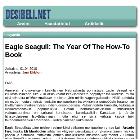
Arviot
Haastattelut
Artikkelit
Levyarvio
Eagle Seagull: The Year Of The How-To
Book
Julkaistu: 01.04.2010
Arvostelija:
Jani Ekblom
PIAS
Amerikan Yhdysvaltojen keskilännen Nebraskasta ponnistava Eagle Seagull ei
kuulosta lainkaan siltä kuin olisin voinut keskiläntisestä popyhtyeestä kuvitella, mutta
eipä toisaalta
of Montrealkaan
kuulosta järin mielikuvageorgialaiselta. Näillä kahdella
on myös muuta yhteistä, nimittäin monipuolisen barokkisen ja pompöösin ilosanoman
levittäminen tavallisentylsän indienuorison parissa. Paikoin todella kaunista, haikeaa ja
elokuvamaistakin popmusiikkia luovan nebraskalaisviisikon musiikilliset
vaikutesuuntimat on tarkasti kohdistettu kuninkaallisiin Kanadaan ja tämän
lähisukulaiseen Iso-Britanniaan, mutta ehtii se siinä välissä käydä tuiki
tavanomaisissakin sfääreissä – kuten nimensä kaksi laitaa.
Eagle Seagullista tulee mieleen esimerkiksi sellainen monipuolinen yhtye kuin
Arcade
Fire
, koska
Eli Mardockin
johtaman yhtyeen peruskaava on yksinkertainen: rockia,
poppia ja sinfoniaa. Yhtälöstä johtuen musiikillisesti mielessä käy monet 70-luvulla
glam-liitteellä varustetut artistit – tai kabareet, joissa höyhenpuuhkalla koristautunut